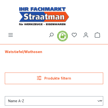
alt springen
Ware
Watstiefel/Wathosen
Produkte filtern