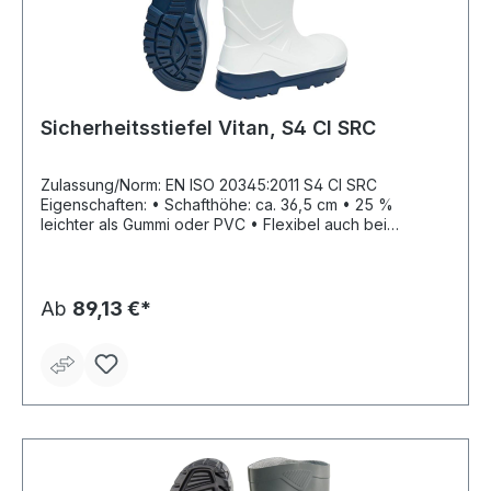
Sicherheitsstiefel Vitan, S4 CI SRC
Zulassung/Norm: EN ISO 20345:2011 S4 CI SRC
Eigenschaften: • Schafthöhe: ca. 36,5 cm • 25 %
leichter als Gummi oder PVC • Flexibel auch bei
niedrigen Temperaturen • Besonders kälteisolierend bis
–30°C durch geschäumtes Polyurethan • Ausziehhilfe im
Fersenbereich • Gute Beständigkeit gegen Chemikalien,
Dünger, Öl, Fette, Desinfektionsmittel, Lösungsmittel und
Ab
89,13 €*
Blut • Geeignet für den Lebensmittelbereich •
Antistatisch Fußbett: antistatische, antibakterielle und
waschbare Memory Foam Einlegesohle Sohle:
besonders rutschhemmende Sohle Material: Schaft:
Polyurethan, Sohle: Polyurethan Sicherheit:
korrosionsfreie Stahlkappe Gewicht: ca. 1700g/Paar
(Größe 42)