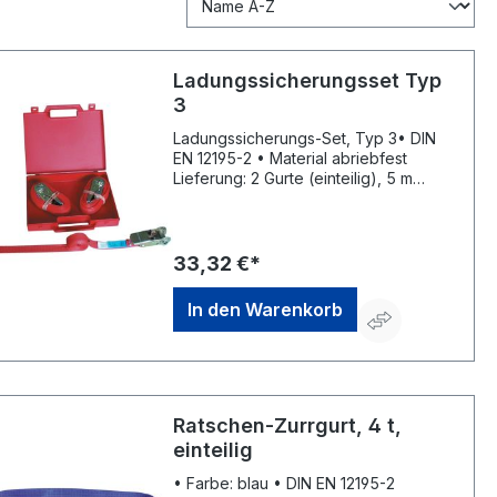
Ladungssicherungsset Typ
3
Ladungssicherungs-Set, Typ 3• DIN
EN 12195-2 • Material abriebfest
Lieferung: 2 Gurte (einteilig), 5 m
Umfang im Kunststoffkoffer.Hersteller:
Dolezych GmbH & Co. KG,
Hartmannstr. 8, 44147 Dortmund, DE,
+4923182850,
33,32 €*
dolezych@dolezych.de
In den Warenkorb
Ratschen-Zurrgurt, 4 t,
einteilig
• Farbe: blau • DIN EN 12195-2