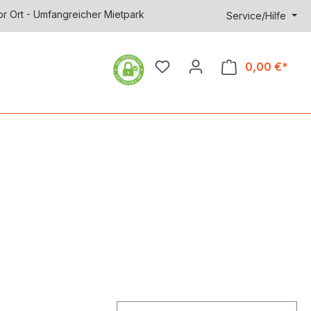
or Ort - Umfangreicher Mietpark
Service/Hilfe
0,00 €*
Ware