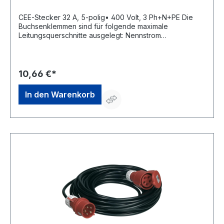
CEE-Stecker 32 A, 5-polig• 400 Volt, 3 Ph+N+PE Die
Buchsenklemmen sind für folgende maximale
Leitungsquerschnitte ausgelegt: Nennstrom
Leitungsquerschnitt: 32 A flexibel 6 mm² starr (ein- und
mehrdrähtig) 10 mm²Hersteller: REV Ritter GmbH,
Frankenstr.1-4, 63776 Mömbris, DE, +4960297070,
info@rev.de
10,66 €*
In den Warenkorb