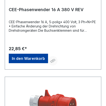
CEE-Phasenwender 16 A 380 V REV
CEE-Phasenwender 16 A, 5-polig• 400 Volt, 3 Ph+N+PE
• Einfache Änderung der Drehrichtung von
Drehstromgeräten Die Buchsenklemmen sind für
folgende maximale Leitungsquerschnitte ausgelegt:
Nennstrom Leitungsquerschnitt: 16 A flexibel 4 mm² starr
(ein- und mehrdrähtig) 6 mm²Hersteller: REV Ritter
GmbH, Frankenstr.1-4, 63776 Mömbris, DE,
22,85 €*
+4960297070, info@rev.de
In den Warenkorb