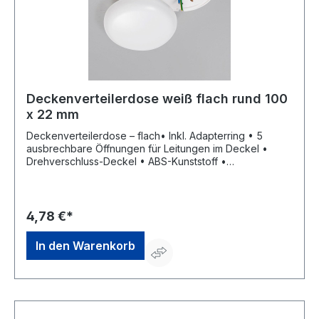
Deckenverteilerdose weiß flach rund 100
x 22 mm
Deckenverteilerdose – flach• Inkl. Adapterring • 5
ausbrechbare Öffnungen für Leitungen im Deckel •
Drehverschluss-Deckel • ABS-Kunststoff •
Befestigungsabstand 60 bzw. 70 mmHersteller:
HEIDEMANN Handelsges. GmbH, Drahtzieherweg 11,
47877 Willich, DE, +49215481280, info@heidemann-
handel.de
4,78 €*
In den Warenkorb