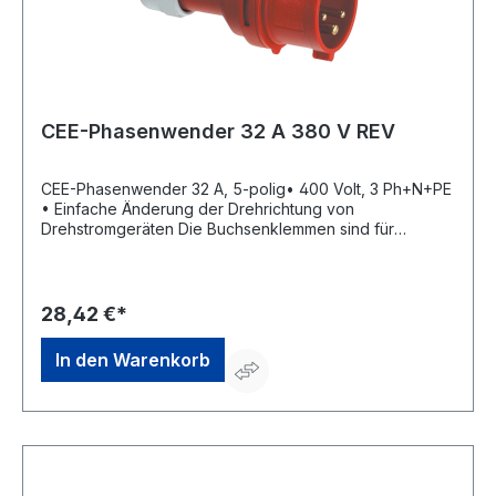
CEE-Phasenwender 32 A 380 V REV
CEE-Phasenwender 32 A, 5-polig• 400 Volt, 3 Ph+N+PE
• Einfache Änderung der Drehrichtung von
Drehstromgeräten Die Buchsenklemmen sind für
folgende maximale Leitungsquerschnitte ausgelegt:
Nennstrom Leitungsquerschnitt: 32 A flexibel 6 mm² starr
(ein- und mehrdrähtig) 10 mm²Hersteller: REV Ritter
GmbH, Frankenstr.1-4, 63776 Mömbris, DE,
28,42 €*
+4960297070, info@rev.de
In den Warenkorb