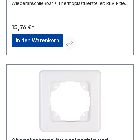
Wiederanschließbar • ThermoplastHersteller: REV Ritter
GmbH, Frankenstr.1-4, 63776 Mömbris, DE,
+4960297070, info@rev.de
15,76 €*
In den Warenkorb