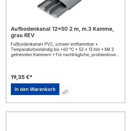
Aufbodenkanal 12x50 2 m, m.3 Kamme,
grau REV
Fußbodenkanal• PVC, schwer entflammbar •
Temperaturbeständig bis +60 °C • 52 x 13 mm • Mit 3
getrennten Kammern • Für nachträgliche, problemlose
Verlegung von Elektro- oder
Telekommunikationsleitungen, bestehend aus Unterteil
und aufrastbarem gewölbtem Deckel • Druckfestigkeit
von oben: 50 Newton/10 cmHersteller: REV Ritter GmbH,
19,35 €*
Frankenstr.1-4, 63776 Mömbris, DE, +4960297070,
info@rev.de
In den Warenkorb