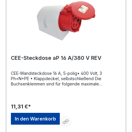
CEE-Steckdose aP 16 A/380 V REV
CEE-Wandsteckdose 16 A, 5-polig• 400 Volt, 3
Ph+N+PE • Klappdeckel, selbstschließend Die
Buchsenklemmen sind für folgende maximale
Leitungsquerschnitte ausgelegt: Nennstrom
Leitungsquerschnitt: 16 A flexibel 4 mm² starr (ein- und
mehrdrähtig) 6 mm²Hersteller: REV Ritter GmbH,
Frankenstr.1-4, 63776 Mömbris, DE, +4960297070,
11,31 €*
info@rev.de
In den Warenkorb