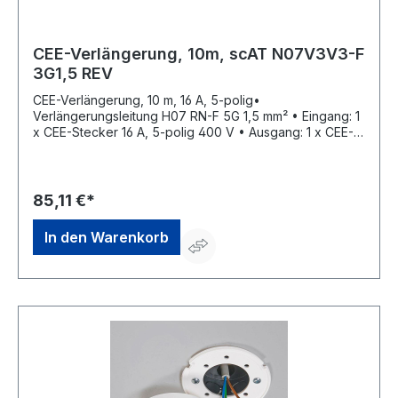
CEE-Verlängerung, 10m, scAT N07V3V3-F
3G1,5 REV
CEE-Verlängerung, 10 m, 16 A, 5-polig•
Verlängerungsleitung H07 RN-F 5G 1,5 mm² • Eingang: 1
x CEE-Stecker 16 A, 5-polig 400 V • Ausgang: 1 x CEE-
Kupplung 16 A, 5-polig 400 V / mit Klappdeckel Die
Buchsenklemmen sind für folgende maximale
Leitungsquerschnitte ausgelegt: Nennstrom
Leitungsquerschnitt: 16 A flexibel 4 mm² starr (ein- und
85,11 €*
mehrdrähtig) 6 mm²Hersteller: REV Ritter GmbH,
Frankenstr.1-4, 63776 Mömbris, DE, +4960297070,
In den Warenkorb
info@rev.de