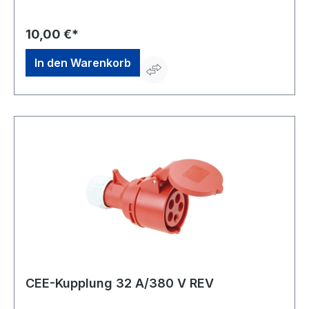
Leitungsquerschnitt: 16 A flexibel 4 mm² starr (ein- und
mehrdrähtig) 6 mm²Hersteller: REV Ritter GmbH,
Frankenstr.1-4, 63776 Mömbris, DE, +4960297070,
10,00 €*
info@rev.de
In den Warenkorb
CEE-Kupplung 32 A/380 V REV