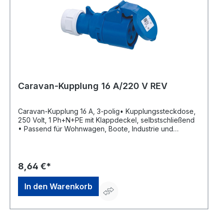
Caravan-Kupplung 16 A/220 V REV
Caravan-Kupplung 16 A, 3-polig• Kupplungssteckdose,
250 Volt, 1 Ph+N+PE mit Klappdeckel, selbstschließend
• Passend für Wohnwagen, Boote, Industrie und
HandwerkHersteller: REV Ritter GmbH, Frankenstr.1-4,
63776 Mömbris, DE, +4960297070, info@rev.de
8,64 €*
In den Warenkorb