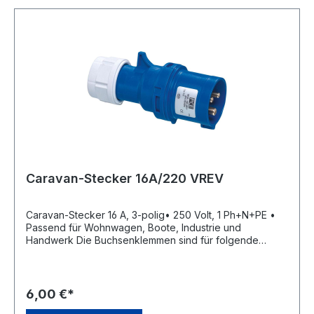
Caravan-Stecker 16A/220 VREV
Caravan-Stecker 16 A, 3-polig• 250 Volt, 1 Ph+N+PE •
Passend für Wohnwagen, Boote, Industrie und
Handwerk Die Buchsenklemmen sind für folgende
maximale Leitungsquerschnitte ausgelegt: Nennstrom
Leitungsquerschnitt: 16 A flexibel 4 mm² starr (ein- und
mehrdrähtig) 6 mm²Hersteller: REV Ritter GmbH,
Frankenstr.1-4, 63776 Mömbris, DE, +4960297070,
6,00 €*
info@rev.de