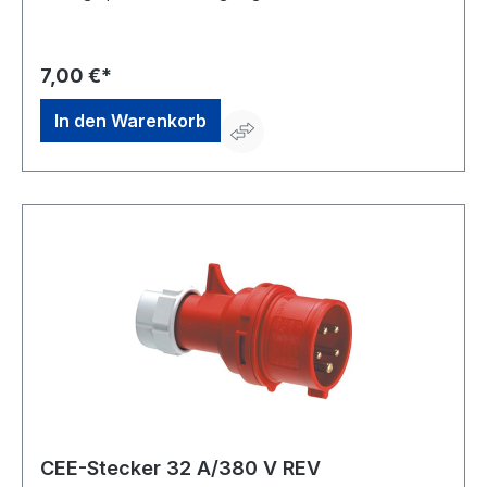
Leitungsquerschnitt: 16 A flexibel 4 mm² starr (ein- und
mehrdrähtig) 6 mm²Hersteller: REV Ritter GmbH,
Frankenstr.1-4, 63776 Mömbris, DE, +4960297070,
info@rev.de
7,00 €*
In den Warenkorb
CEE-Stecker 32 A/380 V REV