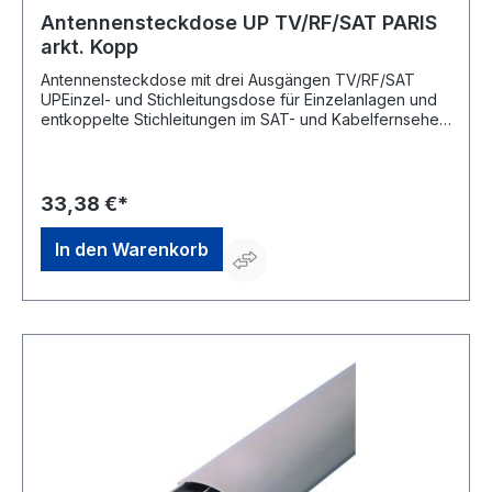
Antennensteckdose UP TV/RF/SAT PARIS
arkt. Kopp
Antennensteckdose mit drei Ausgängen TV/RF/SAT
UPEinzel- und Stichleitungsdose für Einzelanlagen und
entkoppelte Stichleitungen im SAT- und Kabelfernsehen.
Kombi-Gerät ohne Rahmen.Hersteller: Heinrich Kopp
GmbH, Alzenauer Str. 68, 63796 Kahl, DE, +496188400,
vertrieb@kopp.eu
33,38 €*
In den Warenkorb