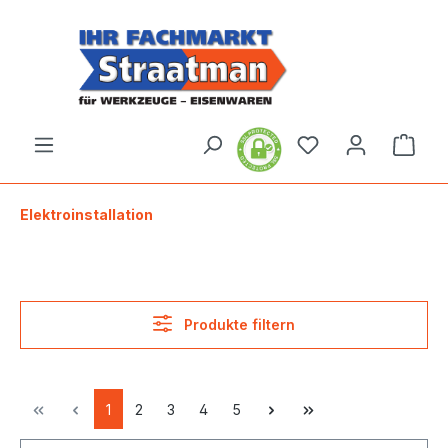
alt springen
Ware
Elektroinstallation
Produkte filtern
1
2
3
4
5