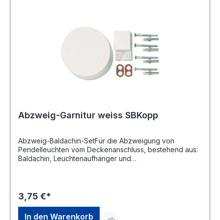
Abzweig-Garnitur weiss SBKopp
Abzweig-Baldachin-SetFür die Abzweigung von
Pendelleuchten vom Deckenanschluss, bestehend aus:
Baldachin, Leuchtenaufhänger und
Befestigungsmaterial, SB-Verpackung.Hersteller:
Heinrich Kopp GmbH, Alzenauer Str. 68, 63796 Kahl, DE,
+496188400, vertrieb@kopp.eu
3,75 €*
In den Warenkorb