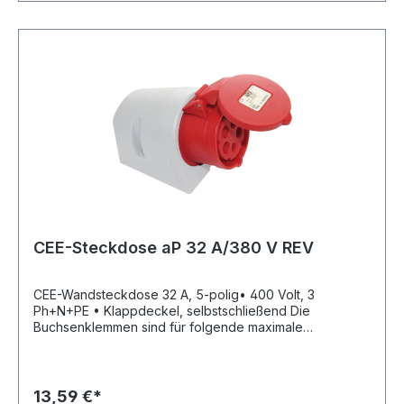
CEE-Steckdose aP 32 A/380 V REV
CEE-Wandsteckdose 32 A, 5-polig• 400 Volt, 3
Ph+N+PE • Klappdeckel, selbstschließend Die
Buchsenklemmen sind für folgende maximale
Leitungsquerschnitte ausgelegt: Nennstrom
Leitungsquerschnitt: 32 A flexibel 6 mm² starr (ein- und
mehrdrähtig) 10 mm²Hersteller: REV Ritter GmbH,
Frankenstr.1-4, 63776 Mömbris, DE, +4960297070,
13,59 €*