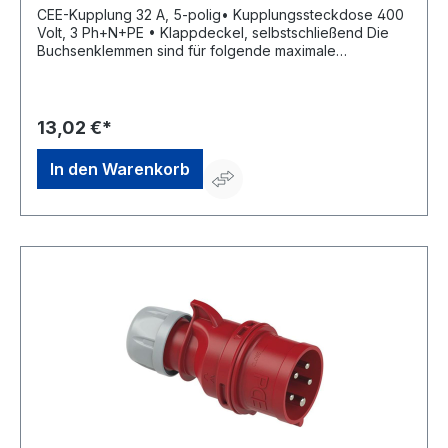
CEE-Kupplung 32 A, 5-polig• Kupplungssteckdose 400
Volt, 3 Ph+N+PE • Klappdeckel, selbstschließend Die
Buchsenklemmen sind für folgende maximale
Leitungsquerschnitte ausgelegt: Nennstrom
Leitungsquerschnitt: 32 A flexibel 6 mm² starr (ein- und
mehrdrähtig) 10 mm²Hersteller: REV Ritter GmbH,
Frankenstr.1-4, 63776 Mömbris, DE, +4960297070,
13,02 €*
info@rev.de
In den Warenkorb