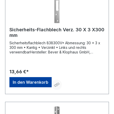
Sicherheits-Flachblech Verz. 30 X 3 X300
mm
Sicherheitsflachblech 838300V• Abmessung: 30 x 3 x
300 mm • Kantig • Verzinkt • Links und rechts
verwendbarHersteller: Bever & Klophaus GmbH,
Rheinische Straße 43, 58332 Schwelm, DE,
+49233680590, info@bever-klophaus.de
13,66 €*
In den Warenkorb