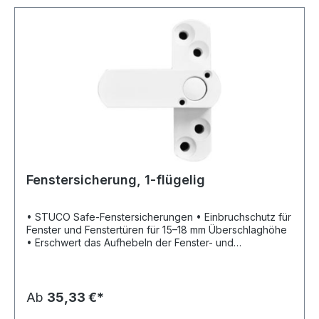
Fenstersicherung, 1-flügelig
• STUCO Safe-Fenstersicherungen • Einbruchschutz für
Fenster und Fenstertüren für 15–18 mm Überschlaghöhe
• Erschwert das Aufhebeln der Fenster- und
Fensterflügel mit Dreh- und Kippsystemen • Zur
Befestigung an Kopf- und/oder Griffseiten geeignet •
Die Sicherungen sind alle mit einem Schlüssel zu
schließen • 1 Spezialschlüssel zum Entriegeln • Mit 4
Ab
35,33 €*
Befestigungsschrauben 5 x 50 mm • Mit 2