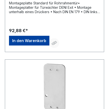
Montageplatte Standard für Rohrrahmentür•
Montageplatter für Türwächter DENI Exit • Montage
unterhalb eines Drückers • Nach DIN EN 179 • DIN links
und DIN rechts verwendbarHersteller: Niederhoff &
Dellenbusch GmbH & Co.KG, Nordring 26-28, 42579
Heiligenhaus, DE, +492053495-0, info@deni.de
92,88 €*
In den Warenkorb