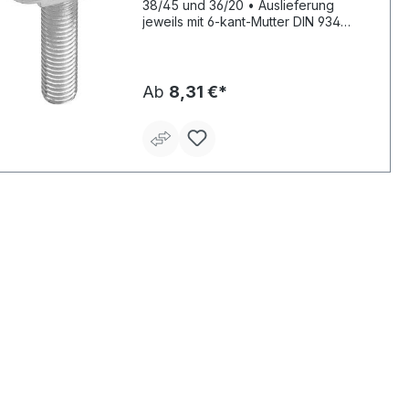
38/45 und 36/20 • Auslieferung
jeweils mit 6-kant-Mutter DIN 934
Hinweis: *Empfohlene Last bei Zug,
Schräg- oder Querzug. Die
Traglastwerte können die
Profiltragfähigkeit übersteigen. Je
Ab
8,31 €*
nach Verfügbarkeit auch ohne 4-kant
nach Wahl des Herstellers. Lieferung:
In Handelsverpackung.