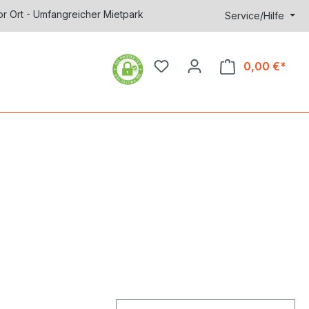
or Ort - Umfangreicher Mietpark
Service/Hilfe
0,00 €*
Ware