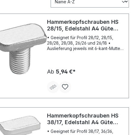
Hammerkopfschrauben HS
28/15, Edelstahl A4 Güte
A4-70, Handelsverpackung
• Geeignet für Profil 28/12, 28/15,
28/28, 28/38, 26/26 und 26/18 •
Auslieferung jeweils mit 6-kant-Mutter
DIN 934 Hinweis: * Empfohlene Last
bei Zug, Schräg- oder Querzug. Die
Traglastwerte können die
Profiltragfähigkeit übersteigen. Je
Ab
5,94 €*
nach Verfügbarkeit auch ohne 4-kant
nach Wahl des Herstellers. Lieferung:
In Handelsverpackung.
Hammerkopfschrauben HS
38/17, Edelstahl A4 Güte
A4-70, Handelsverpackung
• Geeignet für Profil 38/17, 36/36,