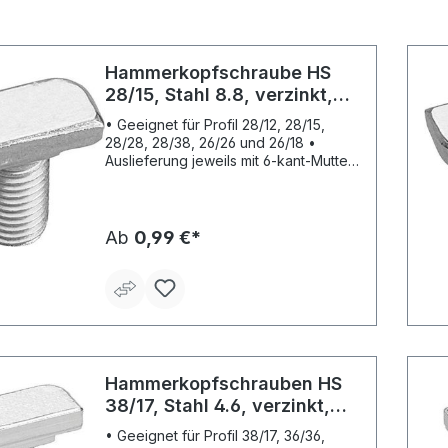
Hammerkopfschraube HS
28/15, Stahl 8.8, verzinkt,
Handelsverpackung
• Geeignet für Profil 28/12, 28/15,
28/28, 28/38, 26/26 und 26/18 •
Auslieferung jeweils mit 6-kant-Mutter
DIN 934 Hinweis: * Empfohlene Last
bei Zug, Schräg- oder Querzug. Die
Traglastwerte können die
Profiltragfähigkeit übersteigen. Je
Ab
0,99 €*
nach Verfügbarkeit auch ohne 4-kant
nach Wahl des Herstellers. Lieferung:
In Handelsverpackung.
Hammerkopfschrauben HS
38/17, Stahl 4.6, verzinkt,
Handelsverpackung
• Geeignet für Profil 38/17, 36/36,