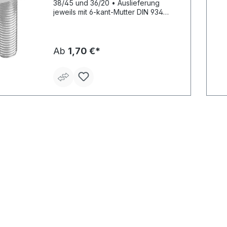
38/45 und 36/20 • Auslieferung
jeweils mit 6-kant-Mutter DIN 934
Hinweis: *Empfohlene Last bei Zug,
Schräg- oder Querzug. Die
Traglastwerte können die
Profiltragfähigkeit übersteigen. Je
Ab
1,70 €*
nach Verfügbarkeit auch ohne 4-kant
nach Wahl des Herstellers. Lieferung:
In Handelsverpackung.