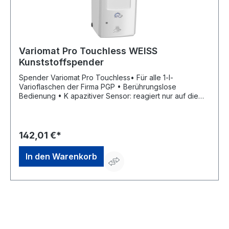
Variomat Pro Touchless WEISS
Kunststoffspender
Spender Variomat Pro Touchless• Für alle 1-l-
Varioflaschen der Firma PGP • Berührungslose
Bedienung • K apazitiver Sensor: reagiert nur auf die
Hand und funktioniert daher auch bei schlechten
Lichtverhältnissen oder stark verschmutzten Händen •
Hygienisches System, da Produkt nicht mit Spender in
Berührung kommt • kein unabsichtliches Auslösen beim
142,01 €*
Vorbeilaufen • Optional abschließbar • Robuste
Ausführung • Material: KunststoffHersteller: Peter
In den Warenkorb
Greven Physioderm GmbH, Procter & Gamble Str.26,
53881 Euskirchen, DE, +492251776170, info@pgp-
hautschutz.de