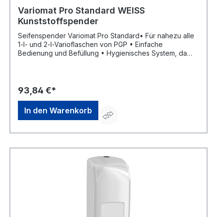
Variomat Pro Standard WEISS
Kunststoffspender
Seifenspender Variomat Pro Standard• Für nahezu alle
1-l- und 2-l-Varioflaschen von PGP • Einfache
Bedienung und Befüllung • Hygienisches System, da
Produkt nicht mit Spender in Berührung kommt •
Robuste Ausführung • Optional abschließbar • Material:
KunststoffHersteller: Peter Greven Physioderm GmbH,
Procter & Gamble Str.26, 53881 Euskirchen, DE,
93,84 €*
+492251776170, info@pgp-hautschutz.de
In den Warenkorb