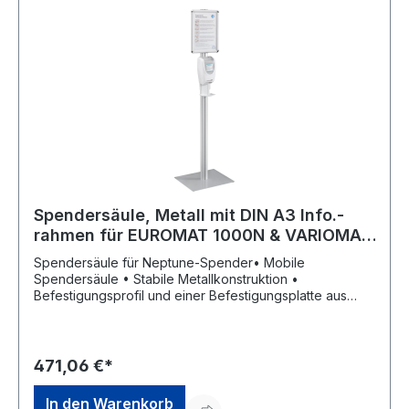
Spendersäule, Metall mit DIN A3 Info.-
rahmen für EUROMAT 1000N & VARIOMAT
PRO TOUCHLESS
Spendersäule für Neptune-Spender• Mobile
Spendersäule • Stabile Metallkonstruktion •
Befestigungsprofil und einer Befestigungsplatte aus
Aluminium, Bodenplatte aus Stahl • Mit 4 Gummifüßen •
Hohe Standsicherheit • Höhenverstellbare
BefestigungsplatteHersteller: Peter Greven Physioderm
GmbH, Procter & Gamble Str.26, 53881 Euskirchen, DE,
471,06 €*
+492251776170, info@pgp-hautschutz.de
In den Warenkorb