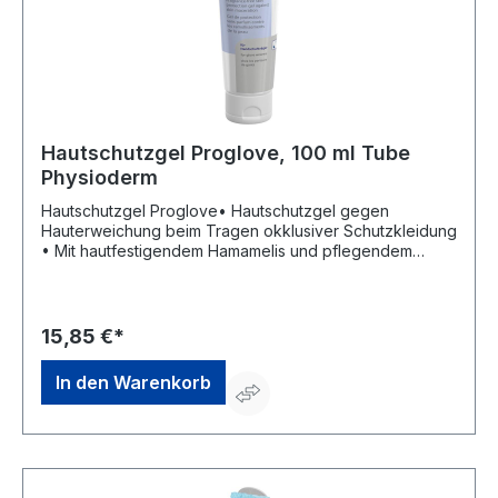
Hautschutzgel Proglove, 100 ml Tube
Physioderm
Hautschutzgel Proglove• Hautschutzgel gegen
Hauterweichung beim Tragen okklusiver Schutzkleidung
• Mit hautfestigendem Hamamelis und pflegendem
Bisabolol • Transparent • Alkoholhaltig • Fettfrei •
Silikonfrei • Parfümfrei und duftstofffrei • Für den
Lebensmittelbereich geeignet • HACCP-
konformHersteller: Peter Greven Physioderm GmbH,
15,85 €*
Procter & Gamble Str.26, 53881 Euskirchen, DE,
+492251776170, info@pgp-hautschutz.de
In den Warenkorb