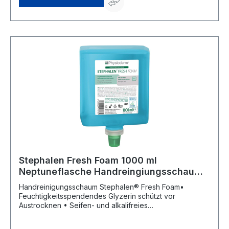
Stephalen Fresh Foam 1000 ml
Neptuneflasche Handreingiungsschaum
mildPhysioderm
Handreinigungsschaum Stephalen® Fresh Foam•
Feuchtigkeitsspendendes Glyzerin schützt vor
Austrocknen • Seifen- und alkalifreies
Schaumkonzentrat • Hautneutraler pH-Wert • Leicht
Parfümiert • Hautschonende Reinigung bei leichten