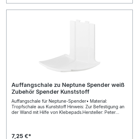
Auffangschale zu Neptune Spender weiß
Zubehör Spender Kunststoff
Auffangschale für Neptune-Spender• Material:
Tropfschale aus Kunststoff Hinweis: Zur Befestigung an
der Wand mit Hilfe von Klebepads.Hersteller: Peter
Greven Physioderm GmbH, Procter & Gamble Str.26,
53881 Euskirchen, DE, +492251776170, info@pgp-
hautschutz.de
7,25 €*