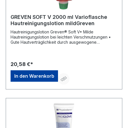
GREVEN SOFT V 2000 ml Varioflasche
Hautreinigungslotion mildGreven
Hautreinigungslotion Greven® Soft V• Milde
Hautreinigungslotion bei leichten Verschmutzungen •
Gute Hautverträglichkeit durch ausgewogene
Tensidkombination • Besonders hautfreundlich durch
den Zusatz pflegender Substanzen • Rückfettend •
Dem natürlichen pH-Wert der menschlichen Haut
angepasst • Seifenfrei • Parfümiert •
20,58 €*
Hautreinigungslotion für leichte Verschmutzungen, z. B.
in Büro und VerwaltungHersteller: Peter Greven
In den Warenkorb
Physioderm GmbH, Procter & Gamble Str.26, 53881
Euskirchen, DE, +492251776170, info@pgp-
hautschutz.de