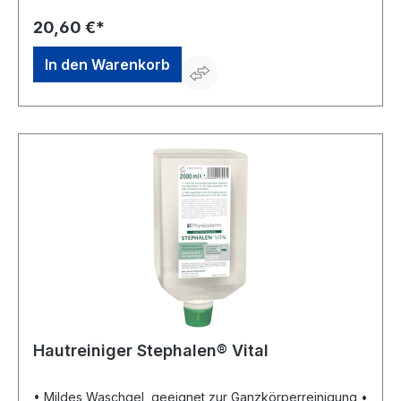
Verschmutzungen • EU Ecolabel zertifiziertHersteller:
Peter Greven Physioderm GmbH, Procter & Gamble
20,60 €*
Str.26, 53881 Euskirchen, DE, +492251776170,
info@pgp-hautschutz.de
In den Warenkorb
Hautreiniger Stephalen® Vital
• Mildes Waschgel, geeignet zur Ganzkörperreinigung •