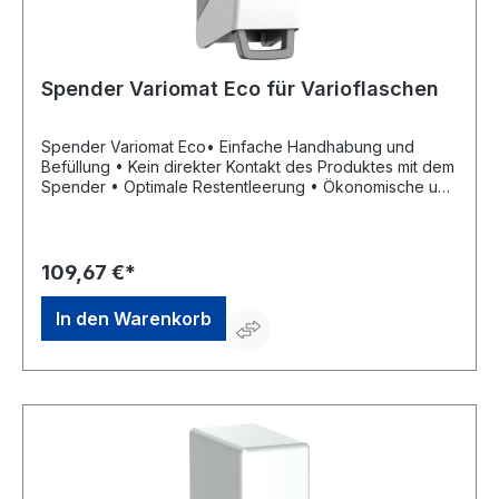
Spender Variomat Eco für Varioflaschen
Spender Variomat Eco• Einfache Handhabung und
Befüllung • Kein direkter Kontakt des Produktes mit dem
Spender • Optimale Restentleerung • Ökonomische und
hygienische Dosierung Hinweis: Spender für 1- und 2-l-
Varioflaschen aus Kunststoff.Hersteller: Peter Greven
Physioderm GmbH, Procter & Gamble Str.26, 53881
Euskirchen, DE, +492251776170, info@pgp-
109,67 €*
hautschutz.de
In den Warenkorb