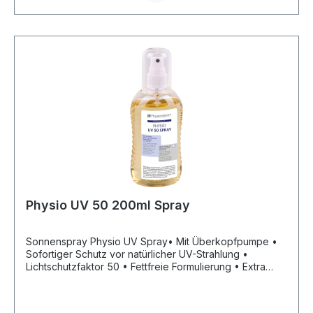
info@pgp-hautschutz.de
Physio UV 50 200ml Spray
Sonnenspray Physio UV Spray• Mit Überkopfpumpe •
Sofortiger Schutz vor natürlicher UV-Strahlung •
Lichtschutzfaktor 50 • Fettfreie Formulierung • Extra
wasserfest • Parfüm- und duftstofffreiHersteller: Peter
Greven Physioderm GmbH, Procter & Gamble Str.26,
53881 Euskirchen, DE, +492251776170, info@pgp-