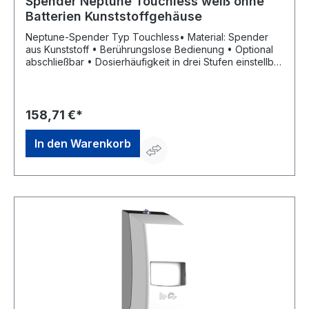
Spender Neptune Touchless weiß ohne
Batterien Kunststoffgehäuse
Neptune-Spender Typ Touchless• Material: Spender
aus Kunststoff • Berührungslose Bedienung • Optional
abschließbar • Dosierhäufigkeit in drei Stufen einstellbar
• Kein direkter Kontakt zwischen Produkt und Spender
Hinweis: Universell für alle Hautschutz-, Hautreinigungs-
und Hautpflegeprodukte, sowie Desinfektionsmittel in 1-
l-Neptuneflaschen der Firma PGP/Marke
158,71 €*
Physioderm.Hersteller: Peter Greven Physioderm GmbH,
Procter & Gamble Str.26, 53881 Euskirchen, DE,
In den Warenkorb
+492251776170, info@pgp-hautschutz.de