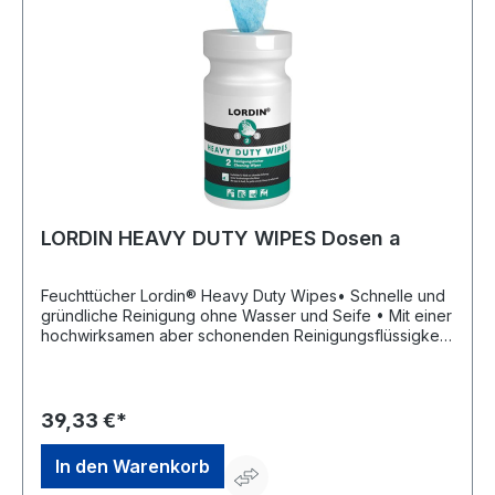
LORDIN HEAVY DUTY WIPES Dosen a
Feuchttücher Lordin® Heavy Duty Wipes• Schnelle und
gründliche Reinigung ohne Wasser und Seife • Mit einer
hochwirksamen aber schonenden Reinigungsflüssigkeit
getränkte Vliestücher • Die einseitig angerauten Tücher
erhöhen die Reinigungskraft ohne Zusatz von Abrasiva
• Die Reinigungsflüssigkeit ist dem pH-Wert der
menschlichen Haut angepasst • Parfümiert • Eignen sich
39,33 €*
ideal für den mobilen Einsatz und können überall
benutzt werden, wo kein Wasser zur Reinigung vor Ort
In den Warenkorb
istHersteller: Peter Greven Physioderm GmbH, Procter &
Gamble Str.26, 53881 Euskirchen, DE, +492251776170,