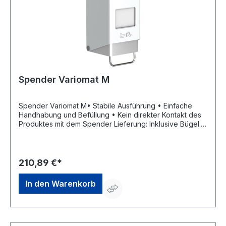
Spender Variomat M
Spender Variomat M• Stabile Ausführung • Einfache
Handhabung und Befüllung • Kein direkter Kontakt des
Produktes mit dem Spender Lieferung: Inklusive Bügel.
Hinweis: Spender für 1000- und 2000-ml-Varioflaschen
aus Metall.Hersteller: Peter Greven Physioderm GmbH,
Procter & Gamble Str.26, 53881 Euskirchen, DE,
+492251776170, info@pgp-hautschutz.de
210,89 €*
In den Warenkorb