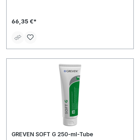
• Schnell einziehend • Leicht fettend • Silikonfrei •
Parfümiert • Für stark belastete und trockene Haut
66,35 €*
GREVEN SOFT G 250-ml-Tube