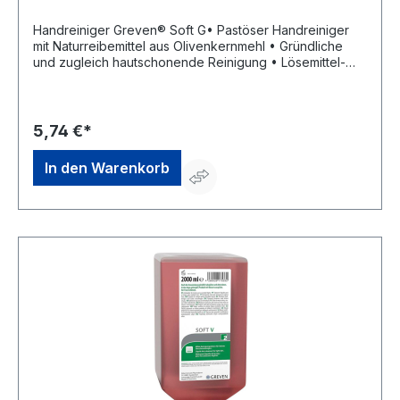
Handreiniger Greven® Soft G• Pastöser Handreiniger
mit Naturreibemittel aus Olivenkernmehl • Gründliche
und zugleich hautschonende Reinigung • Lösemittel-
und seifenfrei • Rückfettend • Dem natürlichen pH-Wert
der menschlichen Haut angepasst • Bei mittleren bis
starken Verschmutzungen, z.B. durch Fette, Öle,
Metallstaub, Graphit oder RußHersteller: Peter Greven
5,74 €*
Physioderm GmbH, Procter & Gamble Str.26, 53881
Euskirchen, DE, +492251776170, info@pgp-
In den Warenkorb
hautschutz.de