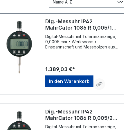
Dig.-Messuhr IP42
MahrCator 1086 R 0,005/100
mm mit Daten MAHR
Digital-Messuhr mit Toleranzanzeige,
0,0005 mm • Werksnorm •
Einspannschaft und Messbolzen aus
rostfreiem, gehärtetem Stahl •
Ziffernhöhe der LCD-Anzeige 12 mm •
Bedien- und Anzeigeteil um 280°
drehbar • Einspannschaft Ø 8 mm,
1.389,03 €*
Schutzkappe am Messbolzenend •
Mit auswechselbarer Tasterspitze
In den Warenkorb
M2,5 • Mit Datenausgang RS232, USB
und Digimatic • Zählrichtungsumkehr •
mm/Inch-Umschaltung • Automatisches
Einschalten durch Bewegen des
Tasters • Tastensperre für
eingestellte Nullposition, erneutes
Dig.-Messuhr IP42
Nullsetzen nach dem Einschalten
MahrCator 1086 R 0,005/25
entfällt (Absolut-System) • Preset-
mm mit Daten MAHR
Funktion (Messwertvoreinstellung) •
Digital-Messuhr mit Toleranzanzeige,