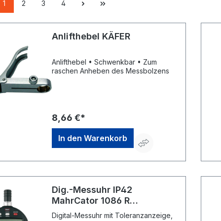
1
2
3
4
Anlifthebel KÄFER
Anlifthebel • Schwenkbar • Zum
raschen Anheben des Messbolzens
8,66 €*
In den Warenkorb
Dig.-Messuhr IP42
MahrCator 1086 R
0,005/12,5 mm mit Daten
Digital-Messuhr mit Toleranzanzeige,