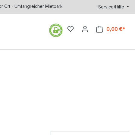
or Ort - Umfangreicher Mietpark
Service/Hilfe
0,00 €*
Ware