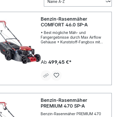
Benzin-Rasenmäher
COMFORT 46.0 SP-A
• Best mögliche Mäh- und
Fangergebnisse durch Max Airflow
Gehäuse • Kunststoff-Fangbox mit
Füllstandsanzeige, Boxzunge und
EasyClick Einhängung •
Hinterradantrieb 1-Gang • Praktischer
Fronttragegriff • Ergonomisch
Ab
499,45 €*
geformter Führungsholm mit
Komfortgriff • Kugelgelagerte Räder
für leichtes Schieben • Gehäuse aus
Stahlblech pulverbeschichtet
Benzin-Rasenmäher
PREMIUM 470 SP-A
Benzin-Rasenmäher PREMIUM 470