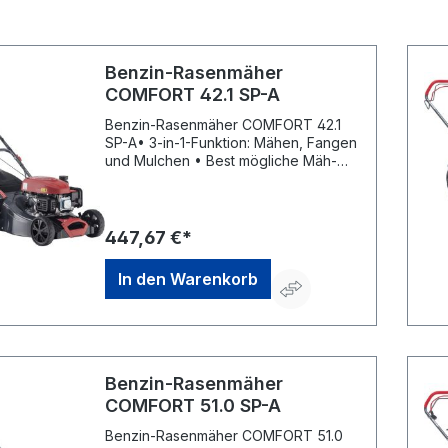
Benzin-Rasenmäher
COMFORT 42.1 SP-A
Benzin-Rasenmäher COMFORT 42.1
SP-A• 3-in-1-Funktion: Mähen, Fangen
und Mulchen • Best mögliche Mäh-
und Fangergebnisse durch
aerodynamische Gehäuseform •
Kunststoff-Fangbox mit
Füllstandsanzeige und großer
447,67 €*
Entleeröffnung • Zentrale
Schnitthöhenverstellung •
In den Warenkorb
Hinterradantrieb 1-Gang •
Ergonomisch geformter Führungsholm
mit Komfortgriff • Kugelgelagerte
Räder für leichtes Schieben •
Gehäuse aus Stahlblech
pulverbeschichtetHersteller: AL-KO
Benzin-Rasenmäher
Geräte GmbH, Ichenhauser Straße 14,
COMFORT 51.0 SP-A
89359 Kötz, DE, +4982212030,
gardentech@al-ko.de
Benzin-Rasenmäher COMFORT 51.0