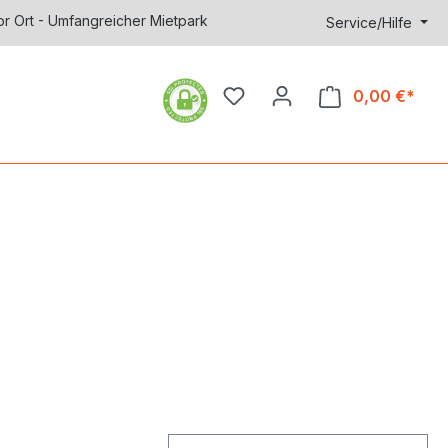
or Ort - Umfangreicher Mietpark
Service/Hilfe
0,00 €*
Ware