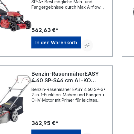
SP-A• Best mögliche Mäh- und
Fangergebnisse durch Max Airflow
Gehäuse • Kunststoff-Fangbox mit
Füllstandsanzeige, Boxzunge und
EasyClick Einhängung •
Hinterradantrieb 1-Gang, ca. 3,5 km/h
562,63 €*
• Praktischer Fronttragegriff •
Ergonomisch geformter Führungsholm
In den Warenkorb
mit Komfortgriff • Kugelgelagerte
Räder für leichtes Schieben •
Gehäuse aus Stahlblech
pulverbeschichtetHersteller: AL-KO
Geräte GmbH, Ichenhauser Straße 14,
89359 Kötz, DE, +4982212030,
Benzin-RasenmäherEASY
gardentech@al-ko.de
4.60 SP-S46 cm AL-KO
Tech140
Benzin-Rasenmäher EASY 4.60 SP-S•
2-in-1-Funktion: Mähen und Fangen •
OHV-Motor mit Primer für leichtes
Starten • Optimale Mäh- und
Fangergebnisse durch
aerodynamische Gehäuseform •
Gewebefangbox für platzsparende
362,95 €*
Lagerung • Zentrale
Schnitthöhenverstellung •