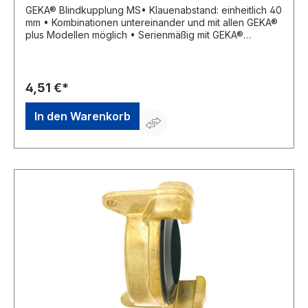
GEKA® Blindkupplung MS• Klauenabstand: einheitlich 40
mm • Kombinationen untereinander und mit allen GEKA®
plus Modellen möglich • Serienmäßig mit GEKA®
Hochleistungs-Formdichtring Form 200 NBR (80200C) •
Material: Messing • Betriebsdruck: max. 10 bar •
Temperatureinsatzbereich: ca. –5 °C bis +100
°CHersteller: Karasto Armaturenfabrik Oehler GmbH,
4,51 €*
Manfred-von-Ardenne-Allee 27, 71522 Backnang, DE,
+49719134520, info@karasto.de
In den Warenkorb