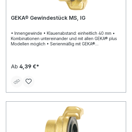
GEKA® Gewindestück MS, IG
• Innengewinde • Klauenabstand: einheitlich 40 mm •
Kombinationen untereinander und mit allen GEKA® plus
Modellen möglich • Serienmäßig mit GEKA®
Hochleistungs-Formdichtring Form 200 NBR (80200C) •
Material: Messing • Betriebsdruck: max. 10 bar •
Temperaturbeständigkeit: ca. –5 °C bis +100 °C
Ab
4,39 €*