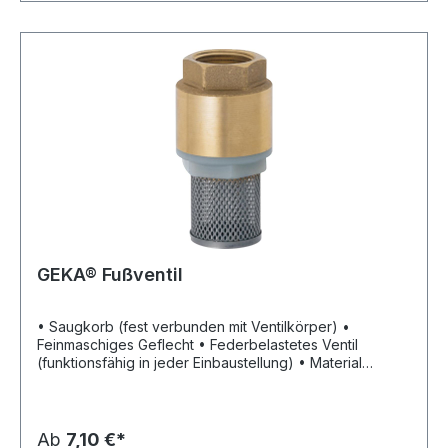
GEKA® Fußventil
• Saugkorb (fest verbunden mit Ventilkörper) •
Feinmaschiges Geflecht • Federbelastetes Ventil
(funktionsfähig in jeder Einbaustellung) • Material
Dichtung: NBR, 60° Shore • Material Schließfeder:
Chromstahl • Material Geflecht: Chromstahl 1.4306 •
Material Ventil: Kunststoff NYLON •
Betriebstemperaturen: Wasser von 0 °C bis +90 °C, Luft
Ab
7,10 €*