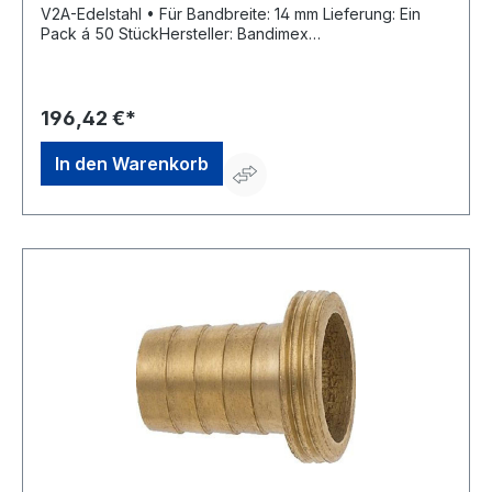
V2A-Edelstahl • Für Bandbreite: 14 mm Lieferung: Ein
Pack á 50 StückHersteller: Bandimex
Befestigungssysteme GmbH, Dortmunder Str. 7a, 57234
Wilnsdorf, DE, + 49 (0)2739-8703- 0,
info@bandimex.de
196,42 €*
In den Warenkorb