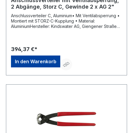
Anschlussverteiler mit Ventilabsperrung,
2 Abgänge, Storz C, Gewinde 2 x AG 2"
Anschlussverteiler C, Aluminium• Mit Ventilabsperrung •
Montiert mit STORZ-C-Kupplung • Material:
AluminiumHersteller: Kindswater AG, Giengener Straße
35, 89428 Syrgenstein, DE, +499077700770,
info@kindwater.com
394,37 €*
In den Warenkorb