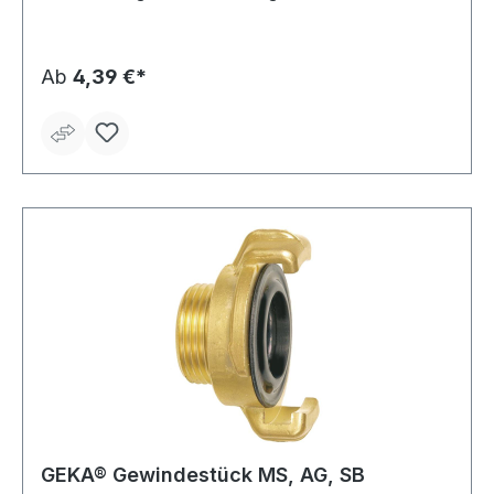
Hochleistungs-Formdichtring Form 200 NBR (80200C) •
Material: Messing • Betriebsdruck: max. 10 bar •
Temperatureinsatzbereich: ca. –5 °C bis +100 °C
Ab
4,39 €*
GEKA® Gewindestück MS, AG, SB