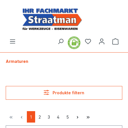
alt springen
Ware
Armaturen
Produkte filtern
1
2
3
4
5