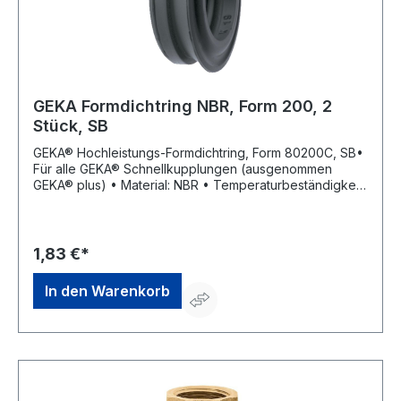
GEKA Formdichtring NBR, Form 200, 2
Stück, SB
GEKA® Hochleistungs-Formdichtring, Form 80200C, SB•
Für alle GEKA® Schnellkupplungen (ausgenommen
GEKA® plus) • Material: NBR • Temperaturbeständigkeit:
–10 °C bis +90 °C (kurzzeitig +120 °C) Lieferung: Pack à
2 StückHersteller: Karasto Armaturenfabrik Oehler
GmbH, Manfred-von-Ardenne-Allee 27, 71522
Backnang, DE, +49719134520, info@karasto.de
1,83 €*
In den Warenkorb