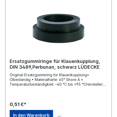
Ersatzgummiringe für Klauenkupplung,
DIN 3489,Perbunan, schwarz LÜDECKE
Original-Ersatzgummiring für Klauenkupplung•
Ölbeständig • Materialhärte: 65° Shore A •
Temperaturbeständigkeit: –40 °C bis +95 °CHersteller:
Lüdecke GmbH, Heinrich-Hauck-Str. 2, 92224 Amberg,
DE, +49962176820, info@luedecke.de
0,51 €*
In den Warenkorb