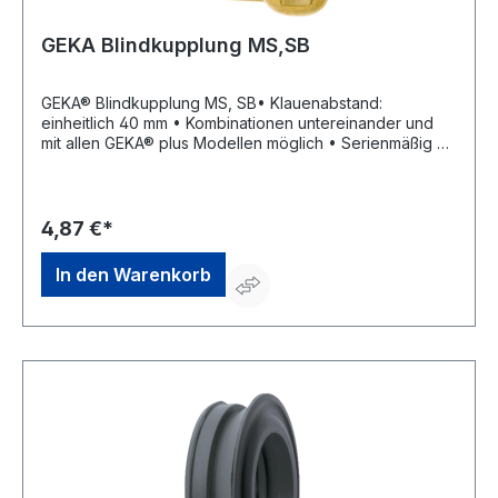
GEKA Blindkupplung MS,SB
GEKA® Blindkupplung MS, SB• Klauenabstand:
einheitlich 40 mm • Kombinationen untereinander und
mit allen GEKA® plus Modellen möglich • Serienmäßig mit
GEKA® Hochleistungs-Formdichtring Form 200 NBR
(80200C) • Material: Messing • Betriebsdruck: max. 10
bar • Temperatureinsatzbereich: ca. –5 °C bis +100 °C
Lieferung: SB-verpacktHersteller: Karasto
4,87 €*
Armaturenfabrik Oehler GmbH, Manfred-von-Ardenne-
Allee 27, 71522 Backnang, DE, +49719134520,
In den Warenkorb
info@karasto.de