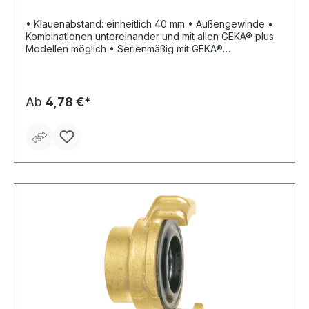
• Klauenabstand: einheitlich 40 mm • Außengewinde •
Kombinationen untereinander und mit allen GEKA® plus
Modellen möglich • Serienmäßig mit GEKA®
Hochleistungs-Formdichtring Form 200 NBR (80200C) •
Material: Messing • Betriebsdruck: max. 10 bar •
Temperatureinsatzbereich: ca. –5 °C bis +100 °C
Lieferung: SB-verpackt
Ab
4,78 €*