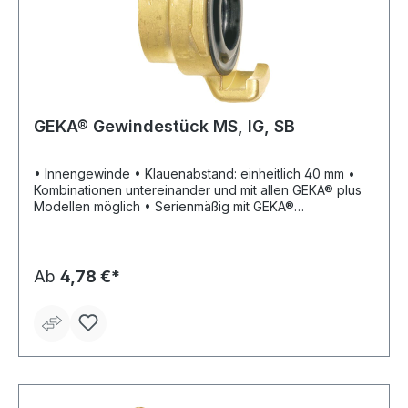
GEKA® Gewindestück MS, IG, SB
• Innengewinde • Klauenabstand: einheitlich 40 mm •
Kombinationen untereinander und mit allen GEKA® plus
Modellen möglich • Serienmäßig mit GEKA®
Hochleistungs-Formdichtring Form 200 NBR (80200C) •
Material: Messing • Betriebsdruck: max. 10 bar •
Temperaturbeständigkeit: ca. –5 °C bis +100 °C
Lieferung: SB-verpackt
Ab
4,78 €*