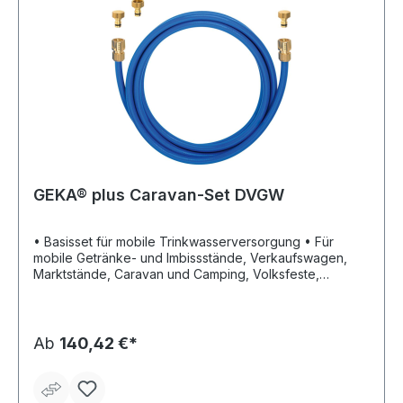
GEKA® plus Caravan-Set DVGW
• Basisset für mobile Trinkwasserversorgung • Für
mobile Getränke- und Imbissstände, Verkaufswagen,
Marktstände, Caravan und Camping, Volksfeste,
Weihnachtsmärkte sowie Yachthäfen • Entspricht der
Trinkwasserverordnung und erfüllt die DVGW-
Prüfgrundlage VP550 • Material: Messing, DIN 17660
und 50930/6 • Schlauch: PE • Trinkwasserschlauch
Ab
140,42 €*
Rauaqua 1/2“ • 2 x GEKA® plus Schlauchstück 1/2“ • 2 x
GEKA® plus Verschlussstecker • 1 x GEKA® plus
Hahnstecker 3/4“ • 1 x Aufbewahrungstasche mit