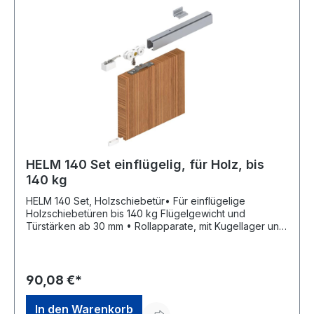
HELM 140 Set einflügelig, für Holz, bis
140 kg
HELM 140 Set, Holzschiebetür• Für einflügelige
Holzschiebetüren bis 140 kg Flügelgewicht und
Türstärken ab 30 mm • Rollapparate, mit Kugellager und
Tragschraube aus Edelstahl- Rostfrei, M8 x 45 mm •
Geprüft nach DIN 1527:2013 200.000 Zyklen Setinhalt: •
2 x HELM Rollapparat mit Flansch • 2 x HELM
Fangstopper • 1 x HELM FührungsgleiterHersteller:
90,08 €*
Woelm GmbH, Hasselbecker Str.2-4, 42579
Heiligenhaus, DE, +492056180, contact@woelm.de
In den Warenkorb