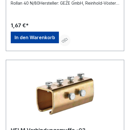
Rollan 40 N/80Hersteller: GEZE GmbH, Reinhold-Vöster-
Str. 21-29, 71229 Leonberg, DE, +4971522030,
info.de@geze.com
1,67 €*
In den Warenkorb