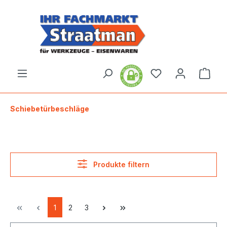
alt springen
Ware
Schiebetürbeschläge
Produkte filtern
1
2
3