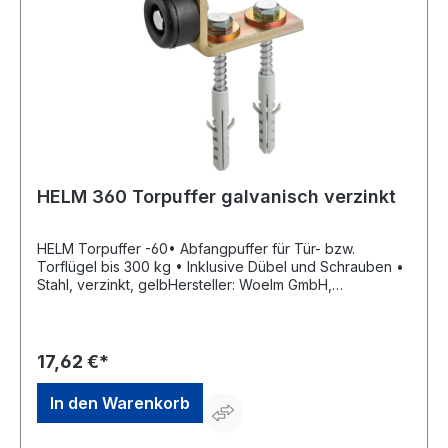
HELM 360 Torpuffer galvanisch verzinkt
HELM Torpuffer -60• Abfangpuffer für Tür- bzw.
Torflügel bis 300 kg • Inklusive Dübel und Schrauben •
Stahl, verzinkt, gelbHersteller: Woelm GmbH,
Hasselbecker Str.2-4, 42579 Heiligenhaus, DE,
+492056180, contact@woelm.de
17,62 €*
In den Warenkorb