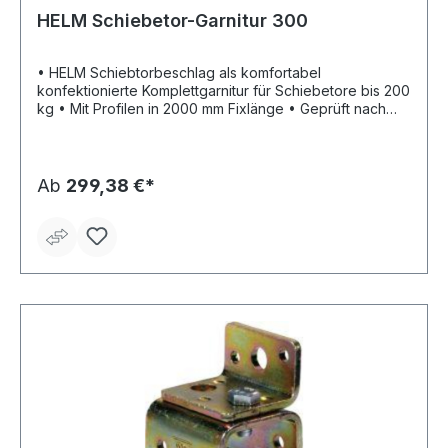
HELM Schiebetor-Garnitur 300
• HELM Schiebtorbeschlag als komfortabel
konfektionierte Komplettgarnitur für Schiebetore bis 200
kg • Mit Profilen in 2000 mm Fixlänge • Geprüft nach
DIN EN 1527:2013 (100.000 Zyklen) • Erfüllung der
Korrosionsbeständigkeit–Klasse 3 (gem. EN 1670: Klasse
1 bis 4) • Mit kurzen Laufschienen für Schiebetore bis
200 kg Flügelgewicht Setinhalt: 2 x Profil 300 2000 mm
Ab
299,38 €*
2 x Rollapparat 391 2 x Flansch 393 2 x Stopper 300 P 1
x Führungsrolle 358 DÜ Weitere Setinhalte siehe
Artikelmerkmale.