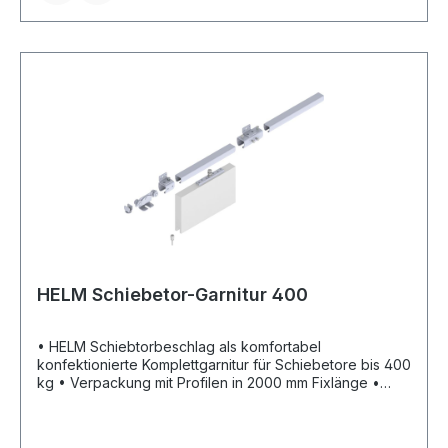
HELM Schiebetor-Garnitur 400
• HELM Schiebtorbeschlag als komfortabel
konfektionierte Komplettgarnitur für Schiebetore bis 400
kg • Verpackung mit Profilen in 2000 mm Fixlänge •
Geprüft nach DIN EN 1527:2013 (100.000 Zyklen) •
Erfüllung der Korrosionsbeständigkeit-Klasse 3 (gem. EN
1670: Klasse 1 bis 4) • Mit kurzen Laufschienen für