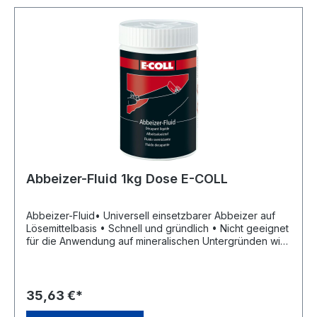
Abbeizer-Fluid 1kg Dose E-COLL
Abbeizer-Fluid• Universell einsetzbarer Abbeizer auf
Lösemittelbasis • Schnell und gründlich • Nicht geeignet
für die Anwendung auf mineralischen Untergründen wie
Putz, Kalkstein, Beton sowie den meisten Kunststoffen •
Bitte beachten Sie die längere Einwirkzeit bei diesem
Abbeizer • Lösemittelhaltig • Silikonfrei • Frei von
Dichlormethan und N-Methylpyrrolidon • Die
35,63 €*
Vorschriften der Chemikalien-Verbotsverordnung