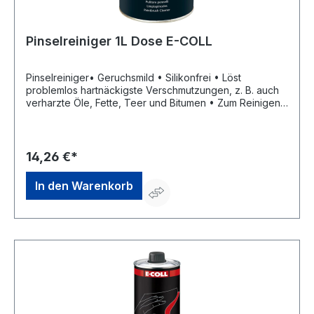
Pinselreiniger 1L Dose E-COLL
Pinselreiniger• Geruchsmild • Silikonfrei • Löst
problemlos hartnäckigste Verschmutzungen, z. B. auch
verharzte Öle, Fette, Teer und Bitumen • Zum Reinigen
von Pinseln und RollenSignalwort: Gefahr
Gefahrenhinweise: H411: Giftig für Wasserorganismen,
mit langfristiger Wirkung;H304: Kann bei Verschlucken
und Eindringen in die Atemwege tödlich sein EUH066:
14,26 €*
Wiederholter Kontakt kann zu spröder oder rissiger
Haut führen.Hersteller: Einkaufsbüro Deutscher
In den Warenkorb
Eisenhändler GmbH, EDE Platz 1, 42389 Wuppertal, DE,
+4920260960, webkontakt@ede.de