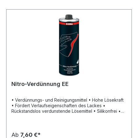
Nitro-Verdünnung EE
• Verdünnungs- und Reinigungsmittel • Hohe Lösekraft
• Fördert Verlaufseigenschaften des Lackes •
Rückstandslos verdunstende Lösemittel • Silikonfrei •
Zur Reinigung von Lackiergeräten und Spritzpistolen •
Verdünnung aller gängigen Nitro-, Kunstharz-,
Chlorkautschuk-Lackfarben
Ab
7,60 €*