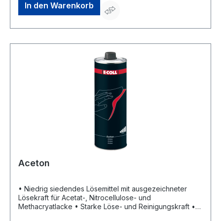
entfallen bei diesem Produkt • Zum Entfernen von fast
In den Warenkorb
allen 1- und 2-Komponentenlacken von Holz, Metall,
Glas und säure- und lösemittelbeständigen Oberflächen
• Bestens für Abbeizarbeiten von Malern, Lackierern
und Schreinern geeignet • Zur Entfernung von:
Dispersionen, Lack- und anderen Farbanstrichen,
Spachtel, PoliturenSignalwort: Gefahr Gefahrenhinweise:
H315: Verursacht Hautreizungen;H318: Verursacht
schwere Augenschäden;H290: Kann gegenüber
Metallen korrosiv sein;H302: Gesundheitsschädlich bei
Verschlucken;H332: Gesundheitsschädlich bei
EinatmenHersteller: Einkaufsbüro Deutscher
Eisenhändler GmbH, EDE Platz 1, 42389 Wuppertal, DE,
+4920260960, webkontakt@ede.de
Aceton
• Niedrig siedendes Lösemittel mit ausgezeichneter
Lösekraft für Acetat-, Nitrocellulose- und
Methacryatlacke • Starke Löse- und Reinigungskraft •
Hohe Wasserlöslichkeit • Leicht entzündlich • Silikonfrei