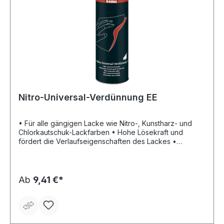
Wiederholter Kontakt kann zu spröder oder rissiger
Haut führen.Hersteller: Einkaufsbüro Deutscher
Eisenhändler GmbH, EDE Platz 1, 42389 Wuppertal, DE,
+4920260960, webkontakt@ede.de
Nitro-Universal-Verdünnung EE
• Für alle gängigen Lacke wie Nitro-, Kunstharz- und
Chlorkautschuk-Lackfarben • Hohe Lösekraft und
fördert die Verlaufseigenschaften des Lackes •
Lackierung erhält somit einen hohen Glanz • Enthält
rückstandslos verdunstende Lösemittel • Silikonfrei •
Verdünnungs- und Reinigungsmittel für Maler- und
Lackierbetriebe • Zur Reinigung von Lackiergeräten
Ab
9,41 €*
und Spritzpistolen • Für Karosserie- und Fahrzeugbau