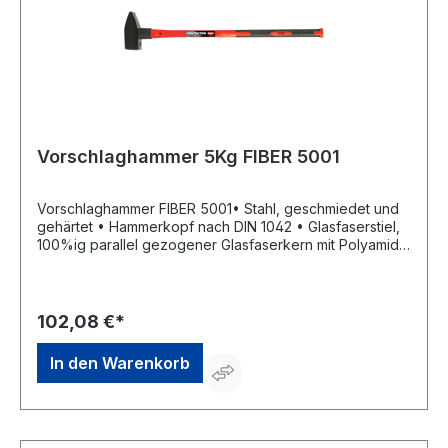
Vorschlaghammer 5Kg FIBER 5001
Vorschlaghammer FIBER 5001• Stahl, geschmiedet und
gehärtet • Hammerkopf nach DIN 1042 • Glasfaserstiel,
100%ig parallel gezogener Glasfaserkern mit Polyamid-
Ummantelung • 5 x widerstandsfähiger als
HolzHersteller: Polet Quality Products nv, Stationsstraat
176 bus A, 8850 Ardooie, BE, +3253622205,
info@polet.be
102,08 €*
In den Warenkorb