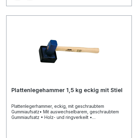
Plattenlegehammer 1,5 kg eckig mit Stiel
Plattenlegerhammer, eckig, mit geschraubtem
Gummiaufsatz• Mit auswechselbarem, geschraubtem
Gummiaufsatz • Holz- und ringverkeilt •
EschenstielHersteller: Idealspaten-Bredt GmbH & Co.KG,
Goethestr. 27, 58313 Herdecke, DE, +492330601101,
vlasic@idealspaten.com