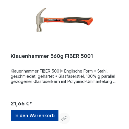
Klauenhammer 560g FIBER 5001
Klauenhammer FIBER 5001• Englische Form • Stahl,
geschmiedet, gehärtet • Glasfaserstiel, 100%ig parallel
gezogener Glasfaserkern mit Polyamid-Ummantelung •
5 x widerstandsfähiger als HolzHersteller: Polet Quality
Products nv, Stationsstraat 176 bus A, 8850 Ardooie, BE,
+3253622205, info@polet.be
21,66 €*
In den Warenkorb