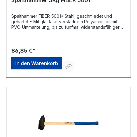
Spalthammer 3Kg FIBER 5001
Spalthammer FIBER 5001• Stahl, geschmiedet und
gehärtet • Mit glasfaserverstärktem Polyamidstiel mit
PVC-Ummantelung, bis zu fünfmal widerstandsfähiger
als HolzHersteller: Polet Quality Products nv,
Stationsstraat 176 bus A, 8850 Ardooie, BE,
+3253622205, info@polet.be
86,85 €*
In den Warenkorb