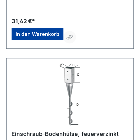
Wuppertal, DE, +4920260960, webkontakt@ede.de
31,42 €*
In den Warenkorb
Einschraub-Bodenhülse, feuerverzinkt