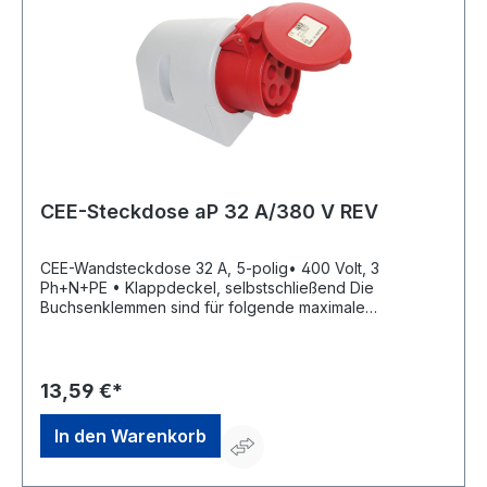
CEE-Steckdose aP 32 A/380 V REV
CEE-Wandsteckdose 32 A, 5-polig• 400 Volt, 3
Ph+N+PE • Klappdeckel, selbstschließend Die
Buchsenklemmen sind für folgende maximale
Leitungsquerschnitte ausgelegt: Nennstrom
Leitungsquerschnitt: 32 A flexibel 6 mm² starr (ein- und
mehrdrähtig) 10 mm²Hersteller: REV Ritter GmbH,
Frankenstr.1-4, 63776 Mömbris, DE, +4960297070,
13,59 €*
info@rev.de
In den Warenkorb