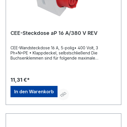
CEE-Steckdose aP 16 A/380 V REV
CEE-Wandsteckdose 16 A, 5-polig• 400 Volt, 3
Ph+N+PE • Klappdeckel, selbstschließend Die
Buchsenklemmen sind für folgende maximale
Leitungsquerschnitte ausgelegt: Nennstrom
Leitungsquerschnitt: 16 A flexibel 4 mm² starr (ein- und
mehrdrähtig) 6 mm²Hersteller: REV Ritter GmbH,
Frankenstr.1-4, 63776 Mömbris, DE, +4960297070,
11,31 €*
info@rev.de
In den Warenkorb