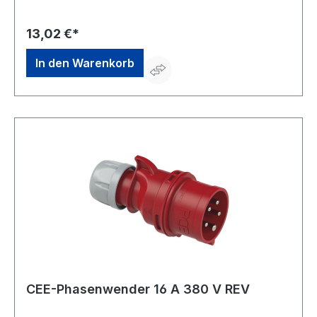
Leitungsquerschnitt: 32 A flexibel 6 mm² starr (ein- und
mehrdrähtig) 10 mm²Hersteller: REV Ritter GmbH,
Frankenstr.1-4, 63776 Mömbris, DE, +4960297070,
13,02 €*
info@rev.de
In den Warenkorb
CEE-Phasenwender 16 A 380 V REV