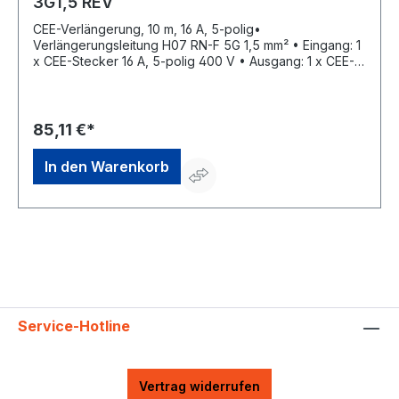
3G1,5 REV
CEE-Verlängerung, 10 m, 16 A, 5-polig•
Verlängerungsleitung H07 RN-F 5G 1,5 mm² • Eingang: 1
x CEE-Stecker 16 A, 5-polig 400 V • Ausgang: 1 x CEE-
Kupplung 16 A, 5-polig 400 V / mit Klappdeckel Die
Buchsenklemmen sind für folgende maximale
Leitungsquerschnitte ausgelegt: Nennstrom
Leitungsquerschnitt: 16 A flexibel 4 mm² starr (ein- und
85,11 €*
mehrdrähtig) 6 mm²Hersteller: REV Ritter GmbH,
Frankenstr.1-4, 63776 Mömbris, DE, +4960297070,
In den Warenkorb
info@rev.de
Service-Hotline
Vertrag widerrufen