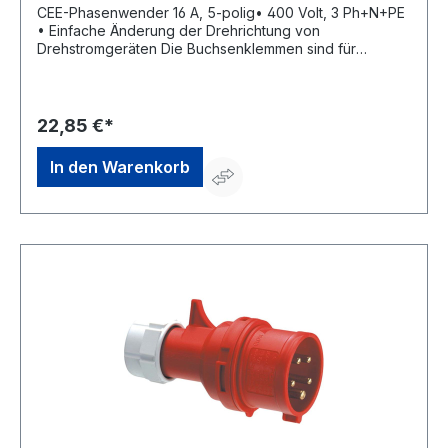
CEE-Phasenwender 16 A, 5-polig• 400 Volt, 3 Ph+N+PE
• Einfache Änderung der Drehrichtung von
Drehstromgeräten Die Buchsenklemmen sind für
folgende maximale Leitungsquerschnitte ausgelegt:
Nennstrom Leitungsquerschnitt: 16 A flexibel 4 mm² starr
(ein- und mehrdrähtig) 6 mm²Hersteller: REV Ritter
GmbH, Frankenstr.1-4, 63776 Mömbris, DE,
22,85 €*
+4960297070, info@rev.de
In den Warenkorb