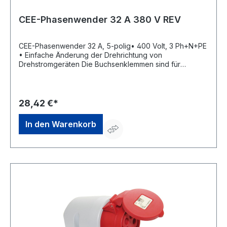
CEE-Phasenwender 32 A 380 V REV
CEE-Phasenwender 32 A, 5-polig• 400 Volt, 3 Ph+N+PE
• Einfache Änderung der Drehrichtung von
Drehstromgeräten Die Buchsenklemmen sind für
folgende maximale Leitungsquerschnitte ausgelegt:
Nennstrom Leitungsquerschnitt: 32 A flexibel 6 mm² starr
(ein- und mehrdrähtig) 10 mm²Hersteller: REV Ritter
GmbH, Frankenstr.1-4, 63776 Mömbris, DE,
28,42 €*
+4960297070, info@rev.de
In den Warenkorb