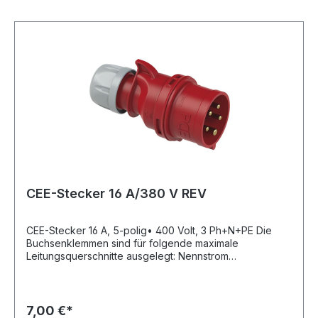
CEE-Stecker 16 A/380 V REV
CEE-Stecker 16 A, 5-polig• 400 Volt, 3 Ph+N+PE Die
Buchsenklemmen sind für folgende maximale
Leitungsquerschnitte ausgelegt: Nennstrom
Leitungsquerschnitt: 16 A flexibel 4 mm² starr (ein- und
mehrdrähtig) 6 mm²Hersteller: REV Ritter GmbH,
Frankenstr.1-4, 63776 Mömbris, DE, +4960297070,
info@rev.de
7,00 €*