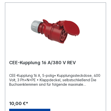
CEE-Kupplung 16 A/380 V REV
CEE-Kupplung 16 A, 5-polig• Kupplungssteckdose, 400
Volt, 3 Ph+N+PE • Klappdeckel, selbstschließend Die
Buchsenklemmen sind für folgende maximale
Leitungsquerschnitte ausgelegt: Nennstrom
Leitungsquerschnitt: 16 A flexibel 4 mm² starr (ein- und
mehrdrähtig) 6 mm²Hersteller: REV Ritter GmbH,
Frankenstr.1-4, 63776 Mömbris, DE, +4960297070,
10,00 €*
info@rev.de