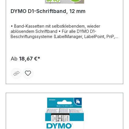
DYMO D1-Schriftband, 12 mm
• Band-Kassetten mit selbstklebendem, wieder
ablösendem Schriftband • Für alle DYMO D1-
Beschriftungssysteme (LabelManager, LabelPoint, PnP,
Mobile Labeler und LabelWriter Duo) • Bandbreite: 12
mm • Bandlänge: 7 m
Ab
18,67 €*