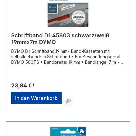
Schriftband D1 45803 schwarz/weiß
19mmx7m DYMO
DYMO D1-Schriftband,19 mm• Band-Kassetten mit
selbstklebendem Schriftband • Für Beschriftungsgerät
DYMO 500TS • Bandbreite: 19 mm • Bandlänge: 7 m •
Farbe: schwarz auf weiß Diese Bänder passen nicht in
die alten Ausführungen DYMO 1000 und DYMO
5000.Hersteller: Newell Brands, Albert-Einstein-Ring 17,
22761 Hamburg, DE, +49 40 85550,
23,84 €*
contigoeurope@newellco.com
In den Warenkorb