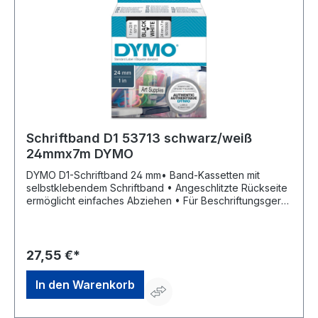
Schriftband D1 53713 schwarz/weiß
24mmx7m DYMO
DYMO D1-Schriftband 24 mm• Band-Kassetten mit
selbstklebendem Schriftband • Angeschlitzte Rückseite
ermöglicht einfaches Abziehen • Für Beschriftungsgerät
DYMO 500TS • Bandbreite: 24 mm • Bandlänge: 7 m •
Farbe: schwarz auf weiß Diese Bänder passen nicht in
die alten Ausführungen DYMO 1000 und DYMO
5000.Hersteller: Newell Brands, Albert-Einstein-Ring 17,
27,55 €*
22761 Hamburg, DE, +49 40 85550,
contigoeurope@newellco.com
In den Warenkorb