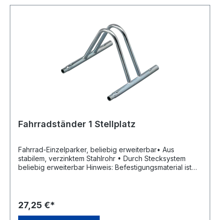
Fahrradständer 1 Stellplatz
Fahrrad-Einzelparker, beliebig erweiterbar• Aus
stabilem, verzinktem Stahlrohr • Durch Stecksystem
beliebig erweiterbar Hinweis: Befestigungsmaterial ist
nicht im Lieferumfang enthalten.Hersteller: Einkaufsbüro
Deutscher Eisenhändler GmbH, EDE Platz 1, 42389
Wuppertal, DE, +4920260960, webkontakt@ede.de
27,25 €*