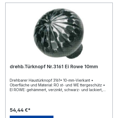
drehb.Türknopf Nr.3161 Ei Rowe 10mm
Drehbarer Haustürknopf 3161• 10-mm-Vierkant •
Oberfläche und Material: RO st- und WE ttergeschütz •
EI ROWE: gehämmert, verzinkt, schwarz- und lackiert,
eingebranntHersteller: Hans Scheitter GmbH & Co. KG,
Am Bahnhof 8, 86473 Ziemetshausen, DE,
+4982849988190, verkauf@scheitter.de
54,44 €*