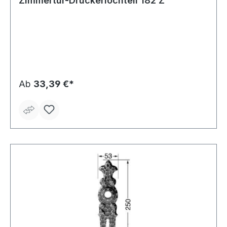
Zimmertür-Drückerlochteil 182 Z
Ab
33,39 €*