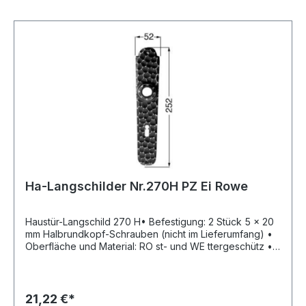
Ha-Langschilder Nr.270H PZ Ei Rowe
Haustür-Langschild 270 H• Befestigung: 2 Stück 5 x 20
mm Halbrundkopf-Schrauben (nicht im Lieferumfang) •
Oberfläche und Material: RO st- und WE ttergeschütz •
EI ROWE: gehämmert, verzinkt, schwarz- und lackiert,
eingebranntHersteller: Hans Scheitter GmbH & Co. KG,
Am Bahnhof 8, 86473 Ziemetshausen, DE,
+4982849988190, verkauf@scheitter.deAbbildung zeigt
21,22 €*