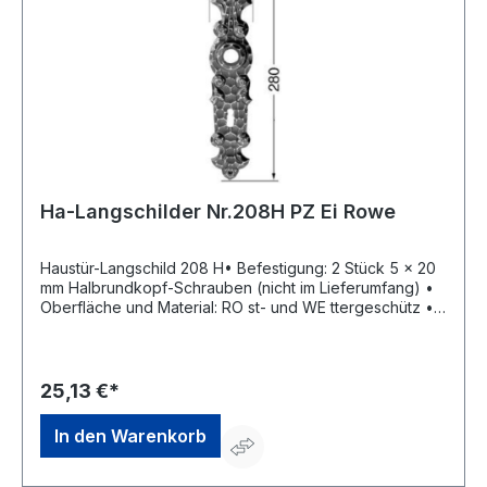
Ha-Langschilder Nr.208H PZ Ei Rowe
Haustür-Langschild 208 H• Befestigung: 2 Stück 5 x 20
mm Halbrundkopf-Schrauben (nicht im Lieferumfang) •
Oberfläche und Material: RO st- und WE ttergeschütz •
EI ROWE: gehämmert, verzinkt, schwarz- und lackiert,
eingebranntHersteller: Hans Scheitter GmbH & Co. KG,
Am Bahnhof 8, 86473 Ziemetshausen, DE,
+4982849988190, verkauf@scheitter.deAbbildung zeigt
25,13 €*
Lochung BB
In den Warenkorb