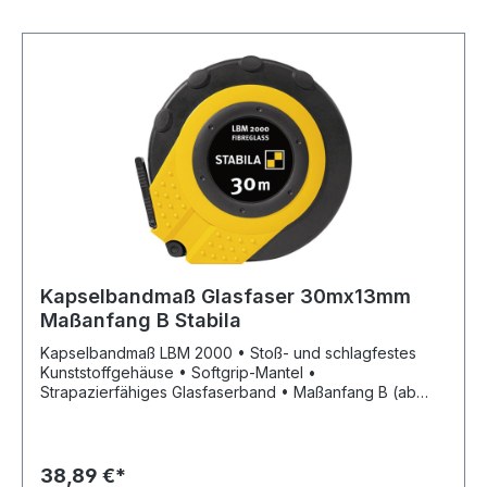
Kapselbandmaß Glasfaser 30mx13mm
Maßanfang B Stabila
Kapselbandmaß LBM 2000 • Stoß- und schlagfestes
Kunststoffgehäuse • Softgrip-Mantel •
Strapazierfähiges Glasfaserband • Maßanfang B (ab
Beschlagkante) • mm-/cm-Teilung • Universal-
Metallhaken • EG-Genauigkeitsklasse II
38,89 €*