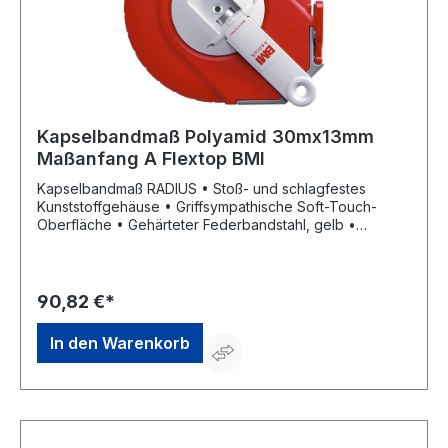
Kapselbandmaß Polyamid 30mx13mm
Maßanfang A Flextop BMI
Kapselbandmaß RADIUS • Stoß- und schlagfestes
Kunststoffgehäuse • Griffsympathische Soft-Touch-
Oberfläche • Gehärteter Federbandstahl, gelb •
Phosphatschicht als Korrosionsschutz • Gelber
Kunstharzlack, eingebrannt • Polyamidbeschichtung als
Verschleißschutz • mm-/cm-Teilung • Maßanfang A (ca.
10 cm nach Anfangsbeschlag) • Kurbelarm kann von
90,82 €*
Rechts- auf Linkshänderbetrieb umgestellt werden •
Parkposition für Kurbelarm und Anfangsring • EG-
In den Warenkorb
Genauigkeitsklasse II