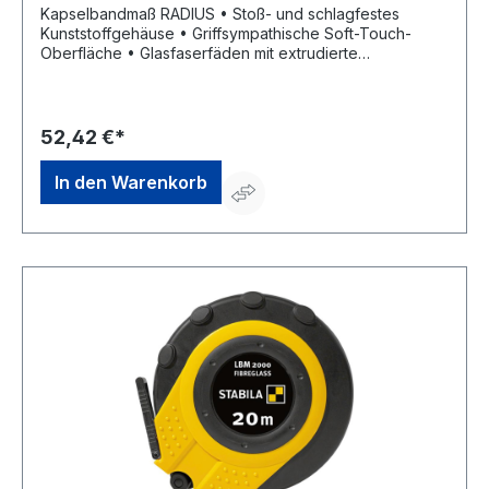
Kapselbandmaß RADIUS • Stoß- und schlagfestes
Kunststoffgehäuse • Griffsympathische Soft-Touch-
Oberfläche • Glasfaserfäden mit extrudierte
Kunststoffummantelung, gelb • Klarlack als
Verschleißschutz • mm-/cm-Teilung • Maßanfang A (ca.
10 cm nach Anfangsbeschlag) • Kurbelarm kann von
Rechts- auf Linkshänderbetrieb umgestellt werden •
52,42 €*
Parkposition für Kurbelarm und Anfangsring • EG-
Genauigkeitsklasse II
In den Warenkorb