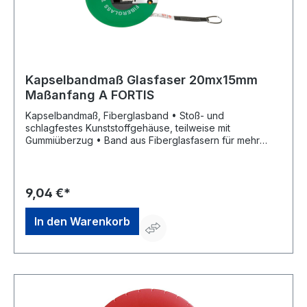
Kapselbandmaß Glasfaser 20mx15mm
Maßanfang A FORTIS
Kapselbandmaß, Fiberglasband • Stoß- und
schlagfestes Kunststoffgehäuse, teilweise mit
Gummiüberzug • Band aus Fiberglasfasern für mehr
Flexibilität • Maßanfang A (ca. 10 cm nach
Anfangsbeschlag) • Beidseitig bedruckt • Schnelles
Einzugsgetriebe • cm/mm-Teilung • Mit Handkurbel •
EG-Genauigkeitsklasse II
9,04 €*
In den Warenkorb