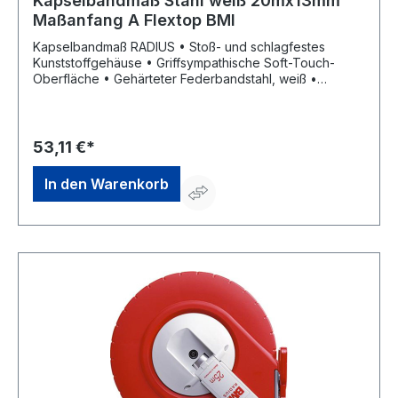
Kapselbandmaß Stahl weiß 20mx13mm
Maßanfang A Flextop BMI
Kapselbandmaß RADIUS • Stoß- und schlagfestes
Kunststoffgehäuse • Griffsympathische Soft-Touch-
Oberfläche • Gehärteter Federbandstahl, weiß •
Phosphatschicht als Korrosionsschutz • Kunstharzlack,
eingebrannt • Klarlack als Verschleißschutz, eingebrannt
und entspiegelt • mm-/cm-Teilung • Maßanfang A (ca.
10 cm nach Anfangsbeschlag) • Kurbelarm kann von
53,11 €*
Rechts- auf Linkshänderbetrieb umgestellt werden •
Parkposition für Kurbelarm und Anfangsring • EG-
In den Warenkorb
Genauigkeitsklasse II