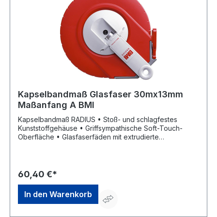
Kapselbandmaß Glasfaser 30mx13mm
Maßanfang A BMI
Kapselbandmaß RADIUS • Stoß- und schlagfestes
Kunststoffgehäuse • Griffsympathische Soft-Touch-
Oberfläche • Glasfaserfäden mit extrudierte
Kunststoffummantelung, gelb • Klarlack als
Verschleißschutz • mm-/cm-Teilung • Maßanfang A (ca.
10 cm nach Anfangsbeschlag) • Kurbelarm kann von
Rechts- auf Linkshänderbetrieb umgestellt werden •
60,40 €*
Parkposition für Kurbelarm und Anfangsring • EG-
Genauigkeitsklasse II
In den Warenkorb