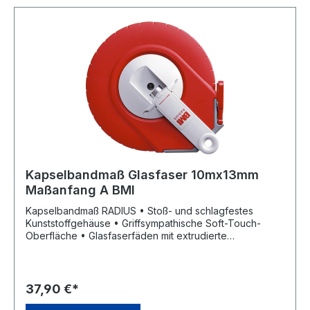
Kapselbandmaß Glasfaser 10mx13mm
Maßanfang A BMI
Kapselbandmaß RADIUS • Stoß- und schlagfestes
Kunststoffgehäuse • Griffsympathische Soft-Touch-
Oberfläche • Glasfaserfäden mit extrudierte
Kunststoffummantelung, gelb • Klarlack als
Verschleißschutz • mm-/cm-Teilung • Maßanfang A (ca.
10 cm nach Anfangsbeschlag) • Kurbelarm kann von
Rechts- auf Linkshänderbetrieb umgestellt werden •
37,90 €*
Parkposition für Kurbelarm und Anfangsring • EG-