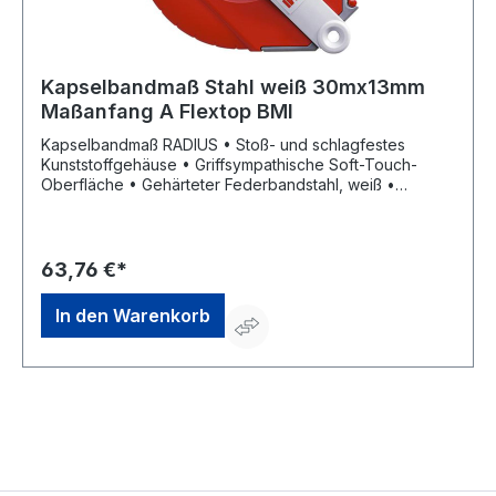
Kapselbandmaß Stahl weiß 30mx13mm
Maßanfang A Flextop BMI
Kapselbandmaß RADIUS • Stoß- und schlagfestes
Kunststoffgehäuse • Griffsympathische Soft-Touch-
Oberfläche • Gehärteter Federbandstahl, weiß •
Phosphatschicht als Korrosionsschutz • Kunstharzlack,
eingebrannt • Klarlack als Verschleißschutz, eingebrannt
und entspiegelt • mm-/cm-Teilung • Maßanfang A (ca.
10 cm nach Anfangsbeschlag) • Kurbelarm kann von
63,76 €*
Rechts- auf Linkshänderbetrieb umgestellt werden •
Parkposition für Kurbelarm und Anfangsring • EG-
In den Warenkorb
Genauigkeitsklasse II