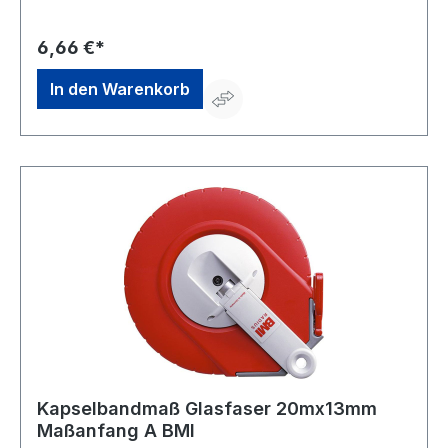
Anfangsbeschlag) • Beidseitig bedruckt • Schnelles
Einzugsgetriebe • cm/mm-Teilung • Mit Handkurbel •
EG-Genauigkeitsklasse II
6,66 €*
In den Warenkorb
Kapselbandmaß Glasfaser 20mx13mm
Maßanfang A BMI