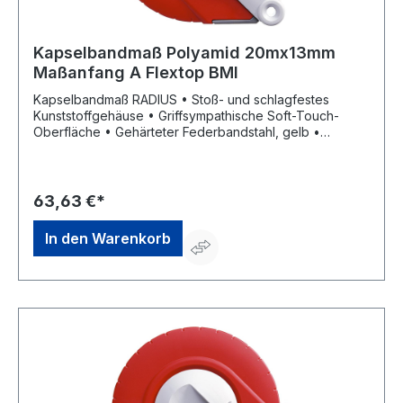
Kapselbandmaß Polyamid 20mx13mm
Maßanfang A Flextop BMI
Kapselbandmaß RADIUS • Stoß- und schlagfestes
Kunststoffgehäuse • Griffsympathische Soft-Touch-
Oberfläche • Gehärteter Federbandstahl, gelb •
Phosphatschicht als Korrosionsschutz • Gelber
Kunstharzlack, eingebrannt • Polyamidbeschichtung als
Verschleißschutz • mm-/cm-Teilung • Maßanfang A (ca.
10 cm nach Anfangsbeschlag) • Kurbelarm kann von
63,63 €*
Rechts- auf Linkshänderbetrieb umgestellt werden •
Parkposition für Kurbelarm und Anfangsring • EG-
In den Warenkorb
Genauigkeitsklasse II