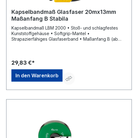
Kapselbandmaß Glasfaser 20mx13mm
Maßanfang B Stabila
Kapselbandmaß LBM 2000 • Stoß- und schlagfestes
Kunststoffgehäuse • Softgrip-Mantel •
Strapazierfähiges Glasfaserband • Maßanfang B (ab
Beschlagkante) • mm-/cm-Teilung • Universal-
Metallhaken • EG-Genauigkeitsklasse II
29,83 €*
In den Warenkorb