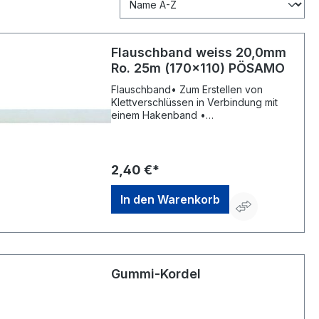
Flauschband weiss 20,0mm
Ro. 25m (170x110) PÖSAMO
Flauschband• Zum Erstellen von
Klettverschlüssen in Verbindung mit
einem Hakenband •
SelbstklebendHersteller: Monheimer
Ketten- u. Metallwarenindustrie,
Frohnstraße 44, 40789 Monheim, DE,
+49217339760, info@poesamo.de
2,40 €*
In den Warenkorb
Gummi-Kordel