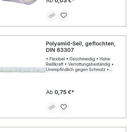
Ab
0,03 €*
Polyamid-Seil, geflochten,
DIN 83307
• Flexibel • Geschmeidig • Hohe
Reißkraft • Verrottungsbeständig •
Unempfindlich gegen Schmutz •
Thermostabilisiert • Lange
Lebensdauer Hinweis: Die max.
Tragfähigkeit (max. kg) wird aus 1/8
der Reißkraft errechnet.
Ab
0,75 €*