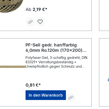
Ab
2,19 €*
PF-Seil gedr. hanffarbig
6,0mm Ro.120m (170x200)
PÖSAMO
Polyfaser-Seil, 3-schäftig gedreht, DIN
83329• Verrottungsbeständig •
Unempfindlich gegen Schmutz und
Nässe • Beständig gegen UV-Licht
und Chemikalien • Lange
Lebensdauer Hinweis: Die max.
Tragfähigkeit (max. kg) wird aus 1/8
0,81 €*
der Reißkraft errechnet.Hersteller:
Monheimer Ketten- u.
In den Warenkorb
Metallwarenindustrie, Frohnstraße 44,
40789 Monheim, DE, +49217339760,
info@poesamo.de