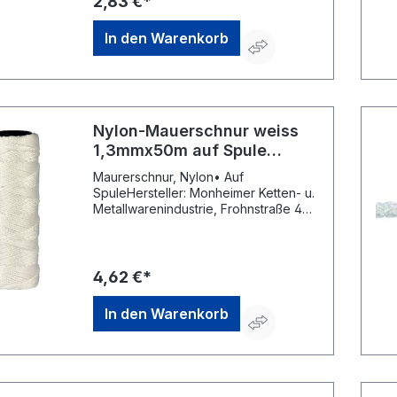
2,83 €*
In den Warenkorb
Nylon-Mauerschnur weiss
1,3mmx50m auf Spule
PÖSAMO
Maurerschnur, Nylon• Auf
SpuleHersteller: Monheimer Ketten- u.
Metallwarenindustrie, Frohnstraße 44,
40789 Monheim, DE, +49217339760,
info@poesamo.de
4,62 €*
In den Warenkorb