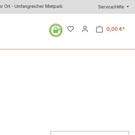
or Ort - Umfangreicher Mietpark
Service/Hilfe
0,00 €*
Ware