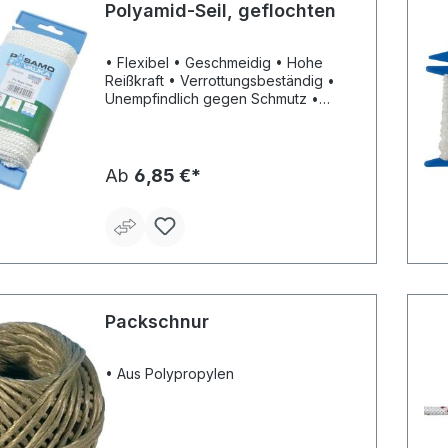
Polyamid-Seil, geflochten
• Flexibel • Geschmeidig • Hohe
Reißkraft • Verrottungsbeständig •
Unempfindlich gegen Schmutz •
Thermostabilisiert • Lange
Lebensdauer Lieferung: Auf Haspel.
Hinweis: Die max. Tragkraft wurde aus
1/8 der Reißkraft errechnet.
Ab
6,85 €*
Packschnur
• Aus Polypropylen