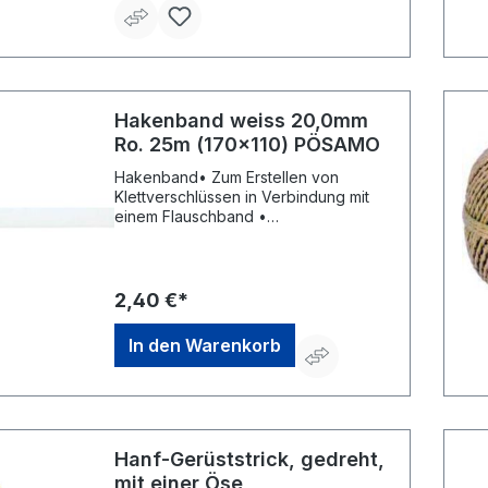
Hakenband weiss 20,0mm
Ro. 25m (170x110) PÖSAMO
Hakenband• Zum Erstellen von
Klettverschlüssen in Verbindung mit
einem Flauschband •
SelbstklebendHersteller: Monheimer
Ketten- u. Metallwarenindustrie,
Frohnstraße 44, 40789 Monheim, DE,
+49217339760, info@poesamo.de
2,40 €*
In den Warenkorb
Hanf-Gerüststrick, gedreht,
mit einer Öse