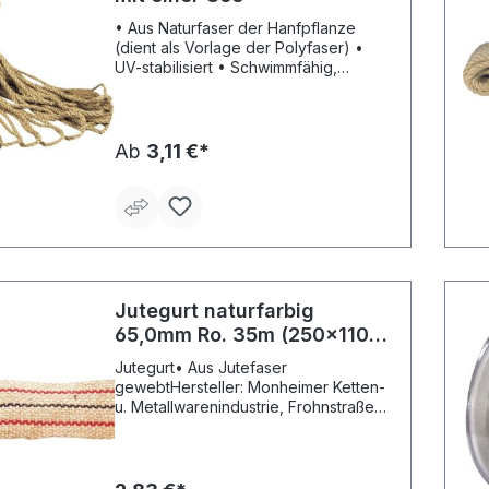
• Aus Naturfaser der Hanfpflanze
(dient als Vorlage der Polyfaser) •
UV-stabilisiert • Schwimmfähig,
Festigkeit bei Nässe erhöht
Ab
3,11 €*
Jutegurt naturfarbig
65,0mm Ro. 35m (250x110)
PÖSAMO
Jutegurt• Aus Jutefaser
gewebtHersteller: Monheimer Ketten-
u. Metallwarenindustrie, Frohnstraße
44, 40789 Monheim, DE,
+49217339760, info@poesamo.de