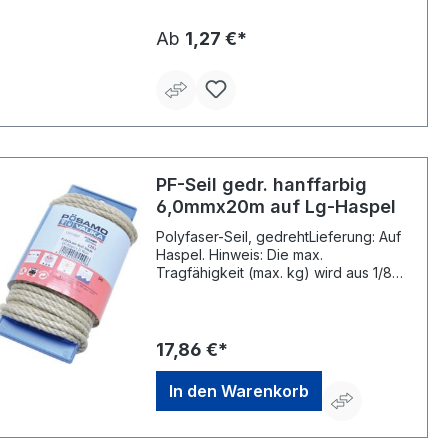
Tragfähigkeit (max. kg) wird aus 1/8
der Reißkraft errechnet.
Ab
1,27 €*
PF-Seil gedr. hanffarbig
6,0mmx20m auf Lg-Haspel
Polyfaser-Seil, gedrehtLieferung: Auf
Haspel. Hinweis: Die max.
Tragfähigkeit (max. kg) wird aus 1/8
der Reißkraft errechnet.Hersteller:
Monheimer Ketten- u.
Metallwarenindustrie, Frohnstraße 44,
40789 Monheim, DE, +49217339760,
17,86 €*
info@poesamo.de
In den Warenkorb