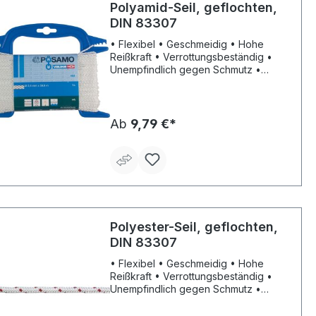
Polyamid-Seil, geflochten,
DIN 83307
• Flexibel • Geschmeidig • Hohe
Reißkraft • Verrottungsbeständig •
Unempfindlich gegen Schmutz •
Thermostabilisiert • Lange
Lebensdauer Lieferung: Auf Haspel.
Hinweis: Die max. Tragfähigkeit (max.
kg) wird aus 1/8 der Reißkraft
Ab
9,79 €*
errechnet.
Polyester-Seil, geflochten,
DIN 83307
• Flexibel • Geschmeidig • Hohe
Reißkraft • Verrottungsbeständig •
Unempfindlich gegen Schmutz •
Thermostabilisiert • Lange
Lebensdauer Hinweis: Die max.