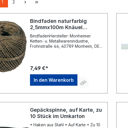
1
2
Bindfaden naturfarbig
2,5mmx100m Knäuel
PÖSAMO
BindfadenHersteller: Monheimer
Ketten- u. Metallwarenindustrie,
Frohnstraße 44, 40789 Monheim, DE,
+49217339760, info@poesamo.de
7,49 €*
In den Warenkorb
Gepäckspinne, auf Karte, zu
10 Stück im Umkarton
• Haken aus Stahl • Auf Karte • Zu 10