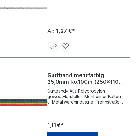
Ab
1,27 €*
Gurtband mehrfarbig
25,0mm Ro.100m (250x110)
PÖSAMO
Gurtband• Aus Polypropylen
gewebtHersteller: Monheimer Ketten-
u. Metallwarenindustrie, Frohnstraße
44, 40789 Monheim, DE,
+49217339760, info@poesamo.de
1,11 €*