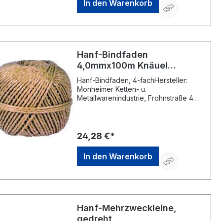
In den Warenkorb
Hanf-Bindfaden
4,0mmx100m Knäuel
PÖSAMO
Hanf-Bindfaden, 4-fachHersteller:
Monheimer Ketten- u.
Metallwarenindustrie, Frohnstraße 44,
40789 Monheim, DE, +49217339760,
info@poesamo.de
24,28 €*
In den Warenkorb
Hanf-Mehrzweckleine,
gedreht