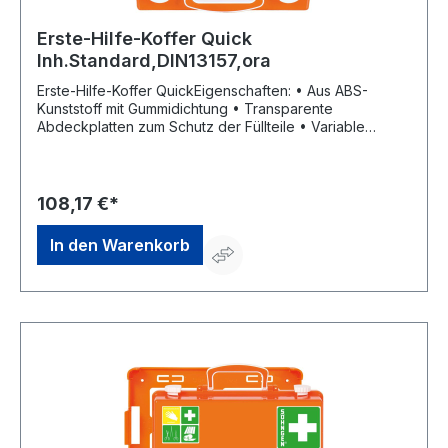
Erste-Hilfe-Koffer Quick
Inh.Standard,DIN13157,ora
Erste-Hilfe-Koffer QuickEigenschaften: • Aus ABS-
Kunststoff mit Gummidichtung • Transparente
Abdeckplatten zum Schutz der Füllteile • Variable
Inneneinteilung durch Trennstege • Plombiervorrichtung
mit Sicherheitsplombe • Wandhalterung mit 90°-Stopp-
Arretierung • Siebdruckbeschriftung und
Farbpiktogramm Inhalt: gemäß DIN 13157 Maße: B 260 x
108,17 €*
H 170 x T 110 mm Farbe: orange Hersteller: W. Söhngen
GmbH, Platter Str. 84, 65232 Taunusstein, DE,
In den Warenkorb
+4961288730, info@soehngen.com