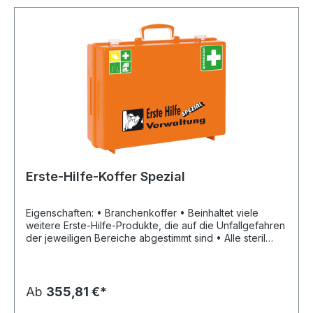
Erste-Hilfe-Koffer Spezial
Eigenschaften: • Branchenkoffer • Beinhaltet viele
weitere Erste-Hilfe-Produkte, die auf die Unfallgefahren
der jeweiligen Bereiche abgestimmt sind • Alle steril
verpackten Verbandstoffe sind 20 Jahre haltbar und mit
einem Verfallsdatum bedruckt • Koffer aus schlagfestem
ABS-Kunststoff, orange • Staub- und spritzwasserdicht •
Verstellbare Inneineinteilung und transparente
Ab
355,81 €*
Abdeckplatten • Siebdruckbeschriftung und