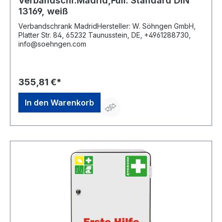
Verbandschr.Madrid,Füll. Standard DIN
13169, weiß
Verbandschrank MadridHersteller: W. Söhngen GmbH,
Platter Str. 84, 65232 Taunusstein, DE, +4961288730,
info@soehngen.com
355,81 €*
In den Warenkorb