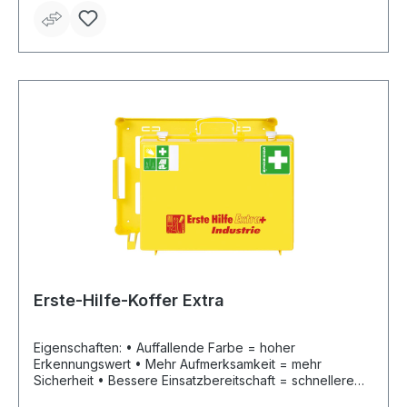
Farbpiktogramme • Inhalt kann verplombt werden • 90°-
Stopp-Arretierung, Lieferung inklusive Wandhalterung
Inhalt: gemäß DIN 13157 Maße: B 400 x H 300 x T 150
mm Farbe: orange
Erste-Hilfe-Koffer Extra
Eigenschaften: • Auffallende Farbe = hoher
Erkennungswert • Mehr Aufmerksamkeit = mehr
Sicherheit • Bessere Einsatzbereitschaft = schnellere
Hilfe • Koffer aus ABS-Kunststoff • Nachleuchtende