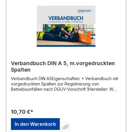
Verbandbuch DIN A 5, m.vorgedruckten
Spalten
Verbandbuch DIN A5Eigenschaften: • Verbandbuch mit
vorgedruckten Spalten zur Registrierung von
Betriebsunfällen nach DGUV-Vorschrift 1Hersteller: W.
Söhngen GmbH, Platter Str. 84, 65232 Taunusstein, DE,
+4961288730, info@soehngen.com
10,70 €*
In den Warenkorb