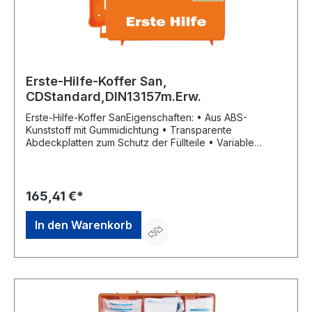
Erste-Hilfe-Koffer San,
CDStandard,DIN13157m.Erw.
Erste-Hilfe-Koffer SanEigenschaften: • Aus ABS-
Kunststoff mit Gummidichtung • Transparente
Abdeckplatten zum Schutz der Füllteile • Variable
Inneneinteilung durch Trennstege • Plombiervorrichtung
mit Sicherheitsplombe • Wandhalterung mit 90°-Stopp-
Arretierung • Siebdruckbeschriftung und
Farbpiktogramm Inhalt: gemäß DIN 13157 Maße: B 310 x H
165,41 €*
210 x T 130 mm Farbe: orangeHersteller: W. Söhngen
GmbH, Platter Str. 84, 65232 Taunusstein, DE,
In den Warenkorb
+4961288730, info@soehngen.com