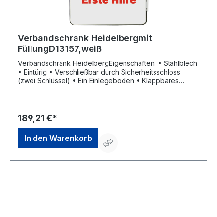
Verbandschrank Heidelbergmit
FüllungD13157,weiß
Verbandschrank HeidelbergEigenschaften: • Stahlblech
• Eintürig • Verschließbar durch Sicherheitsschloss
(zwei Schlüssel) • Ein Einlegeboden • Klappbares
Ablagetableau • Kann durch ein Medikamentenfach,
einen zusätzlichen Einlegeboden und bis zu zwei
Schubladen erweitert werden Inhalt: gemäß DIN 13157
Maße: B 302 x H 362 x T 140 mm Farbe: weißHersteller:
189,21 €*
W. Söhngen GmbH, Platter Str. 84, 65232 Taunusstein,
DE, +4961288730, info@soehngen.com
In den Warenkorb