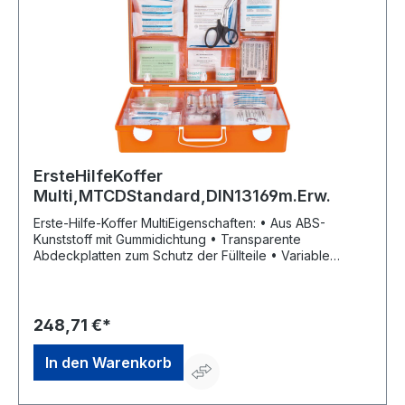
ErsteHilfeKoffer
Multi,MTCDStandard,DIN13169m.Erw.
Erste-Hilfe-Koffer MultiEigenschaften: • Aus ABS-
Kunststoff mit Gummidichtung • Transparente
Abdeckplatten zum Schutz der Füllteile • Variable
Inneneinteilung durch Trennstege • Plombiervorrichtung
mit Sicherheitsplombe • Wandhalterung mit 90°-Stopp-
Arretierung • Siebdruckbeschriftung und
Farbpiktogramme Inhalt: gemäß DIN 13169 Maße: B 400 x
248,71 €*
H 300 x T 150 mm Farbe: orangeHersteller: W. Söhngen
GmbH, Platter Str. 84, 65232 Taunusstein, DE,
In den Warenkorb
+4961288730, info@soehngen.com