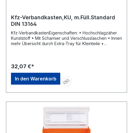
Kfz-Verbandkasten,KU, m.Füll.Standard
DIN 13164
Kfz-VerbandkastenEigenschaften: • Hochschlagzäher
Kunststoff • Mit Scharnier und Verschlusslaschen • Innen
mehr Übersicht durch Extra-Tray für Kleinteile •
Siebdruckbeschriftung Inhalt: Standard nach DIN 13164
Maße: ca. 260 x 160 x 80 mm Farbe: schwarzHersteller:
W. Söhngen GmbH, Platter Str. 84, 65232 Taunusstein,
DE, +4961288730, info@soehngen.com
32,07 €*
In den Warenkorb