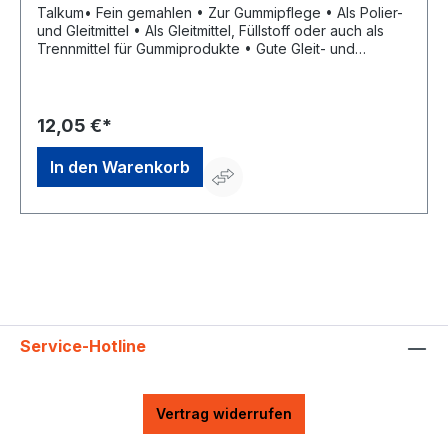
Talkum• Fein gemahlen • Zur Gummipflege • Als Polier-
und Gleitmittel • Als Gleitmittel, Füllstoff oder auch als
Trennmittel für Gummiprodukte • Gute Gleit- und
Trenneigenschaften • Minderung von Reibung • Gute
Verteil- und Dosierbarkeit • SilikonfreiHersteller:
Einkaufsbüro Deutscher Eisenhändler GmbH, EDE Platz 1,
42389 Wuppertal, DE, +4920260960,
12,05 €*
webkontakt@ede.de
In den Warenkorb
Service-Hotline
Vertrag widerrufen