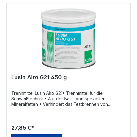
Lusin Alro G21 450 g
Trennmittel Lusin Alro G21• Trennmittel für die
Schweißtechnik • Auf der Basis von speziellen
Mineralfetten • Verhindert das Festbrennen von
Schweißspritzern an Brennerköpfen (Vermeidung von
Krustenbildung) • Verlängert die Lebensdauer der
Düsen und Kontaktspitzen erheblich • Lösemittelfrei •
Silikonfrei • Geruchsneutral • Nicht
27,85 €*
feuergefährlichHersteller: OKS Spezialschmierstoffe