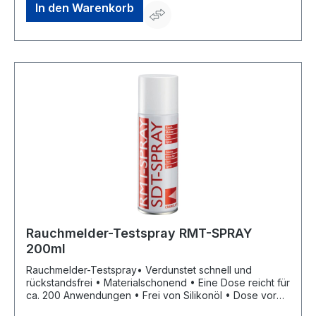
GmbH, Ganghoferstraße 47, 82216 Maisach, DE,
In den Warenkorb
+4981423051500, contact@oks-germany.com
Rauchmelder-Testspray RMT-SPRAY
200ml
Rauchmelder-Testspray• Verdunstet schnell und
rückstandsfrei • Materialschonend • Eine Dose reicht für
ca. 200 Anwendungen • Frei von Silikonöl • Dose vor
Gebrauch schütteln • Eignet sich optimal zur