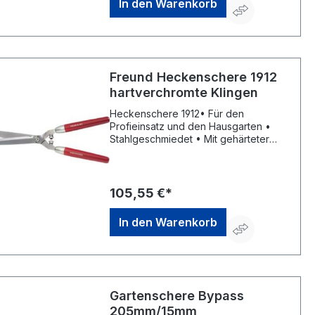
In den Warenkorb
victoria.de
Freund Heckenschere 1912
hartverchromte Klingen
Heckenschere 1912• Für den
Profieinsatz und den Hausgarten •
Stahlgeschmiedet • Mit gehärteter
Schneide • Hohlgeschliffen und damit
selbstschärfend • Mit langlebigem,
Handgelenk schonendem
Anschlagdämpfer und Astabschneider
105,55 €*
• Mit hartverchromten Klingen • Rote
Holzgriffe • Verchromte
In den Warenkorb
MetallzwingenHersteller: Freund
Victoria Gartengeräte GmbH,
Stuttgarter Str. 4, 73614 Schorndorf,
DE, +49718120000, info@freund-
victoria.de
Gartenschere Bypass
205mm/15mm