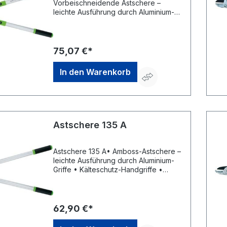
Vorbeischneidende Astschere –
leichte Ausführung durch Aluminium-
Griffe • Kälteschutz-Handgriffe • Mit
Anschlagdämpfer • 5-fach
einstellbare Teleskopgriffe •
Schneidet bis 45 mm
75,07 €*
DurchmesserHersteller: Freund
Victoria Gartengeräte GmbH,
In den Warenkorb
Stuttgarter Str. 4, 73614 Schorndorf,
DE, +49718120000, info@freund-
victoria.de
Astschere 135 A
Astschere 135 A• Amboss-Astschere –
leichte Ausführung durch Aluminium-
Griffe • Kälteschutz-Handgriffe •
Aluminium-Griffe 550 mm • Schneidet
bis 45 mm DurchmesserHersteller:
Freund Victoria Gartengeräte GmbH,
Stuttgarter Str. 4, 73614 Schorndorf,
62,90 €*
DE, +49718120000, info@freund-
victoria.de