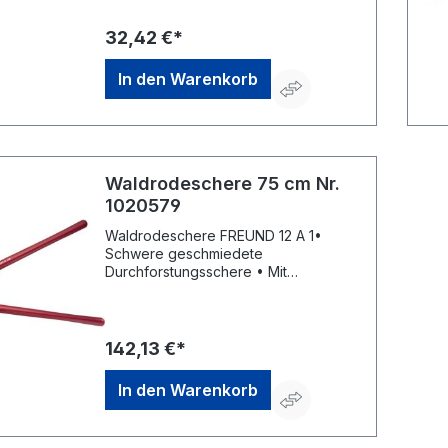
Victoria Gartengeräte GmbH,
Stuttgarter Str. 4, 73614 Schorndorf,
32,42 €*
DE, +49718120000, info@freund-
victoria.de
In den Warenkorb
Waldrodeschere 75 cm Nr.
1020579
Waldrodeschere FREUND 12 A 1•
Schwere geschmiedete
Durchforstungsschere • Mit
vorbeischneidender Klinge •
Schneidklinge im Rücken
rundgeschliffen • 600 mm lange
Holzgriffe • Schneidet Äste bis 45 mm
142,13 €*
DurchmesserHersteller: Freund
Victoria Gartengeräte GmbH,
In den Warenkorb
Stuttgarter Str. 4, 73614 Schorndorf,
DE, +49718120000, info@freund-
victoria.de