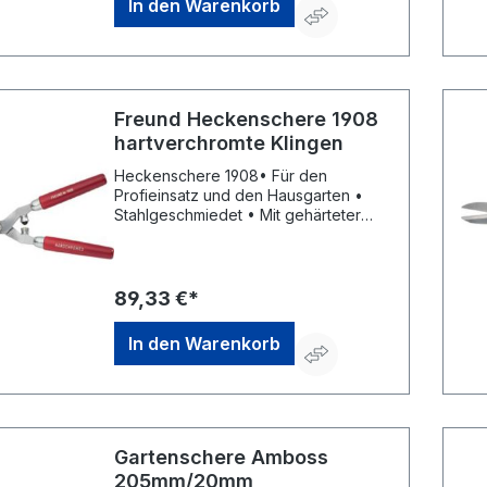
In den Warenkorb
Freund Heckenschere 1908
hartverchromte Klingen
Heckenschere 1908• Für den
Profieinsatz und den Hausgarten •
Stahlgeschmiedet • Mit gehärteter
Schneide • Hohlgeschliffen und damit
selbstschärfend • Mit langlebigem,
Handgelenk schonendem
Anschlagdämpfer und Astabschneider
89,33 €*
• Mit hartverchromten Klingen • Rote
Holzgriffe • Verchromte
In den Warenkorb
MetallzwingenHersteller: Freund
Victoria Gartengeräte GmbH,
Stuttgarter Str. 4, 73614 Schorndorf,
DE, +49718120000, info@freund-
victoria.de
Gartenschere Amboss
205mm/20mm