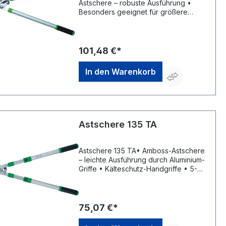
Astschere – robuste Ausführung •
Besonders geeignet für größere
Belastungen • Durch Aluminium-
Profilrohre leicht und handlich • Mit
Kälteschutz-Handgriffen •
Doppelhebel-Übersetzung • Klinge
101,48 €*
Xylan-antihaftbeschichtet • Klinge und
Amboss auswechselbar • Schneidet
In den Warenkorb
bis 50 mm DurchmesserHersteller:
Freund Victoria Gartengeräte GmbH,
Stuttgarter Str. 4, 73614 Schorndorf,
DE, +49718120000, info@freund-
victoria.de
Astschere 135 TA
Astschere 135 TA• Amboss-Astschere
– leichte Ausführung durch Aluminium-
Griffe • Kälteschutz-Handgriffe • 5-
fach einstellbare Teleskopgriffe •
Schneidet bis 45 mm
DurchmesserHersteller: Freund
Victoria Gartengeräte GmbH,
75,07 €*
Stuttgarter Str. 4, 73614 Schorndorf,
DE, +49718120000, info@freund-