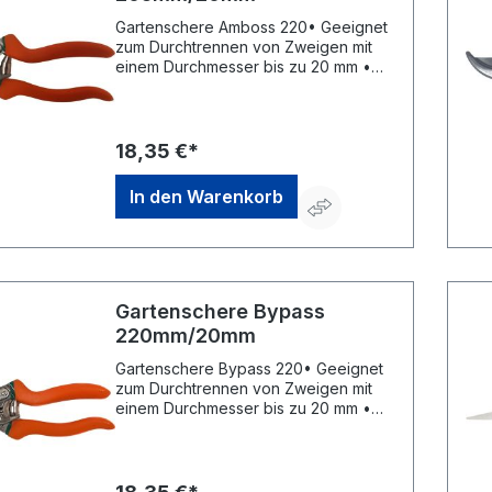
Gartenschere Amboss 220• Geeignet
zum Durchtrennen von Zweigen mit
einem Durchmesser bis zu 20 mm •
Amboss-Klinge: Klinge trifft mittig auf
eine Metalloberfläche - den Amboss •
Für eine bessere Kraftübertragung
und weniger Kraftaufwand beim
18,35 €*
Schneiden • Geeignet für die
Bearbeitung von Trocken- und
In den Warenkorb
Totholz • Geeignet für
RechtshänderHersteller: MaKeDO
GmbH, Hohe Straße 62, 44139
Dortmund, DE, +49 (0) 231 - 167 404
21, info@makedo-equipment.de
Gartenschere Bypass
220mm/20mm
Gartenschere Bypass 220• Geeignet
zum Durchtrennen von Zweigen mit
einem Durchmesser bis zu 20 mm •
Bypass-Klinge: Klinge und Schneide
gleiten beim Schneiden aneinander
vorbei • Für einen präzisen, scharfen
und sauberen Schnitt • Geeignet für