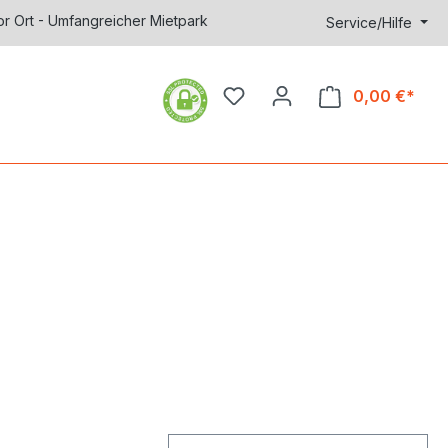
or Ort - Umfangreicher Mietpark
Service/Hilfe
0,00 €*
Ware