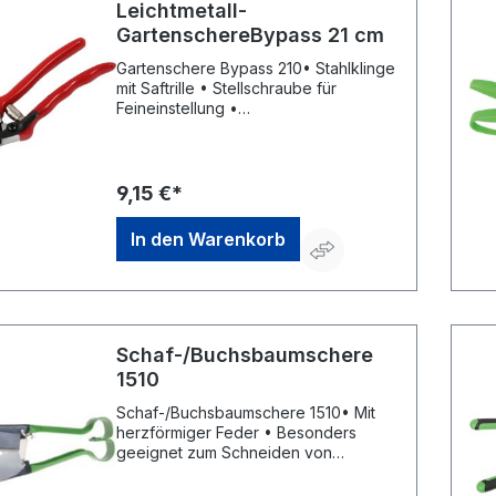
Leichtmetall-
GartenschereBypass 21 cm
Gartenschere Bypass 210• Stahlklinge
mit Saftrille • Stellschraube für
Feineinstellung •
Kunststoffüberzogene, rutschfeste
Leichtmetallgriffe • Flachstahlfeder •
Einhandverschluss • Geeignet für
Rechts- und LinkshänderHersteller:
9,15 €*
Elmar Jung Product Solutions GmbH &
Co. KG, Am Blücherflöz 1, 66538
In den Warenkorb
Neunkirchen, DE, +4968219142700,
info@ej-product-solutions.de
Schaf-/Buchsbaumschere
1510
Schaf-/Buchsbaumschere 1510• Mit
herzförmiger Feder • Besonders
geeignet zum Schneiden von
Buchsbäumen •
SchmiedequalitätHersteller: Freund