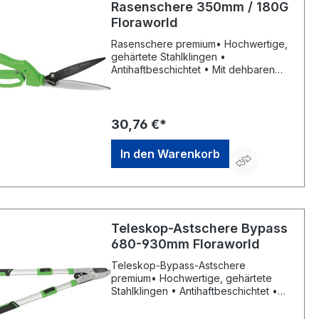
Rasenschere 350mm / 180G
Floraworld
Rasenschere premium• Hochwertige,
gehärtete Stahlklingen •
Antihaftbeschichtet • Mit dehbaren
Schneidkopf • Ergonomisch
geformtern Griff oben und Kunststoff-
Sicherheitsgriff mit Fingerschutz unten
• Mit Einhand-
30,76 €*
SicherheitsverschlussHersteller: Elmar
Jung Product Solutions GmbH & Co.
In den Warenkorb
KG, Am Blücherflöz 1, 66538
Neunkirchen, DE, +4968219142700,
info@ej-product-solutions.de
Teleskop-Astschere Bypass
680-930mm Floraworld
Teleskop-Bypass-Astschere
premium• Hochwertige, gehärtete
Stahlklingen • Antihaftbeschichtet •
Mit Hebelübersetzung • 2-
Komponenten-Kunststoffgriffe •