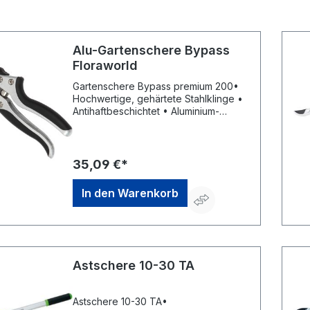
Alu-Gartenschere Bypass
Floraworld
Gartenschere Bypass premium 200•
Hochwertige, gehärtete Stahlklinge •
Antihaftbeschichtet • Aluminium-
Handgriffe mit weichen Kunststoff-
Pads • Ergonomisch geformt, inkl.
praktischer Gürteltasche • Einhand-
SicherheitsverschlussHersteller: Elmar
35,09 €*
Jung Product Solutions GmbH & Co.
KG, Am Blücherflöz 1, 66538
In den Warenkorb
Neunkirchen, DE, +4968219142700,
info@ej-product-solutions.de
Astschere 10-30 TA
Astschere 10-30 TA•