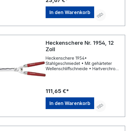
23,67 €*
In den Warenkorb
Heckenschere Nr. 1954, 12
Zoll
Heckenschere 1954•
Stahlgeschmiedet • Mit gehärteter
Wellenschliffschneide • Hartverchromt
• Hohlgeschliffen und damit
selbstschärfend • Mit
Anschlagdämpfer und Astabschneider
• Mit eingeschmiedeter
111,65 €*
MutternsicherungHersteller: Freund
Victoria Gartengeräte GmbH,
In den Warenkorb
Stuttgarter Str. 4, 73614 Schorndorf,
DE, +49718120000, info@freund-
victoria.de