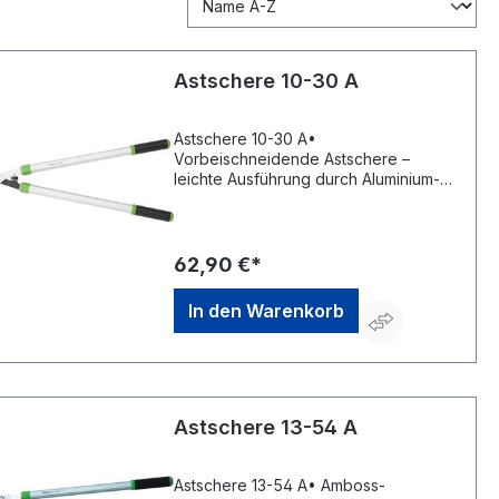
Astschere 10-30 A
Astschere 10-30 A•
Vorbeischneidende Astschere –
leichte Ausführung durch Aluminium-
Griffe • Kälteschutz-Handgriffe • Mit
Anschlagdämpfer • Aluminium-Griffe:
550 mm • Schneidet bis 45 mm
DurchmesserHersteller: Freund
62,90 €*
Victoria Gartengeräte GmbH,
Stuttgarter Str. 4, 73614 Schorndorf,
In den Warenkorb
DE, +49718120000, info@freund-
victoria.de
Astschere 13-54 A
Astschere 13-54 A• Amboss-