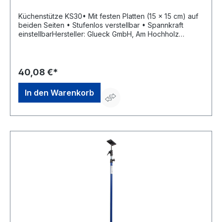
Küchenstütze KS30• Mit festen Platten (15 x 15 cm) auf
beiden Seiten • Stufenlos verstellbar • Spannkraft
einstellbarHersteller: Glueck GmbH, Am Hochholz
16,97215 Uffenheim, DE, +49 (0) 9842 7333,
info@glueck-gmbh.de
40,08 €*
In den Warenkorb