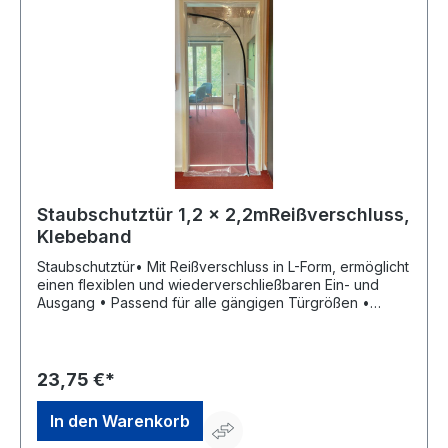
Staubschutztür 1,2 x 2,2mReißverschluss,
Klebeband
Staubschutztür• Mit Reißverschluss in L-Form, ermöglicht
einen flexiblen und wiederverschließbaren Ein- und
Ausgang • Passend für alle gängigen Türgrößen •
Extrastarke (100µm) transparente Baufolie aus LDPE
Lieferung: Baufolie, 10 m Klebeband, im
wiederverschließbaren Polybeutel.Hersteller: Böck
Staubschutzsysteme KG, Schwarzauer Str. 68b, 83308
23,75 €*
Trostberg, DE, +49 8621 646680,
office@planschutzhuellen.de
In den Warenkorb