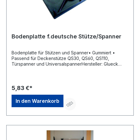
Bodenplatte f.deutsche Stütze/Spanner
Bodenplatte für Stützen und Spanner• Gummiert •
Passend für Deckenstütze QS30, QS60, QS110,
Türspanner und UniversalspannerHersteller: Glueck
GmbH, Am Hochholz 16,97215 Uffenheim, DE, +49 (0)
9842 7333, info@glueck-gmbh.de
5,83 €*
In den Warenkorb