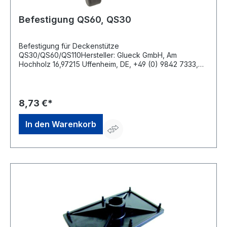
Befestigung QS60, QS30
Befestigung für Deckenstütze
QS30/QS60/QS110Hersteller: Glueck GmbH, Am
Hochholz 16,97215 Uffenheim, DE, +49 (0) 9842 7333,
info@glueck-gmbh.de
8,73 €*
In den Warenkorb