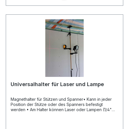
Universalhalter für Laser und Lampe
Magnethalter für Stützen und Spanner• Kann in jeder
Position der Stütze oder des Spanners befestigt
werden • Am Halter können Laser oder Lampen (1/4"
oder 5/8" inklusive Schraube) befestigt werden •
Stütze dient als StativHersteller: Glueck GmbH, Am
Hochholz 16,97215 Uffenheim, DE, +49 (0) 9842 7333,