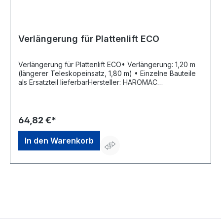
Verlängerung für Plattenlift ECO
Verlängerung für Plattenlift ECO• Verlängerung: 1,20 m
(längerer Teleskopeinsatz, 1,80 m) • Einzelne Bauteile
als Ersatzteil lieferbarHersteller: HAROMAC
Werkzeugfabrik GmbH & Co. KG, Heinrich-Schicht-Str. 1,
42499 Hückeswagen, DE, +49219291990,
service@haromac.de
64,82 €*
In den Warenkorb