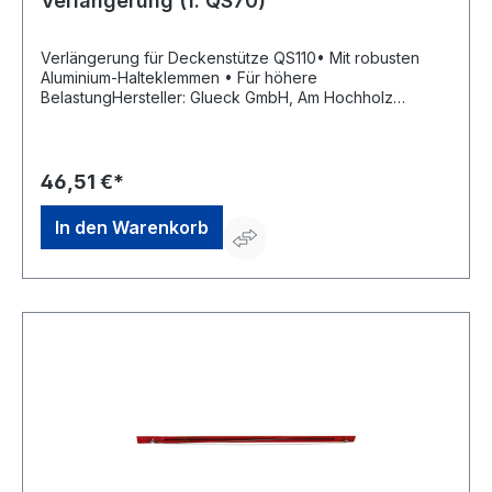
Verlängerung (f. QS70)
Verlängerung für Deckenstütze QS110• Mit robusten
Aluminium-Halteklemmen • Für höhere
BelastungHersteller: Glueck GmbH, Am Hochholz
16,97215 Uffenheim, DE, +49 (0) 9842 7333,
info@glueck-gmbh.de
46,51 €*
In den Warenkorb