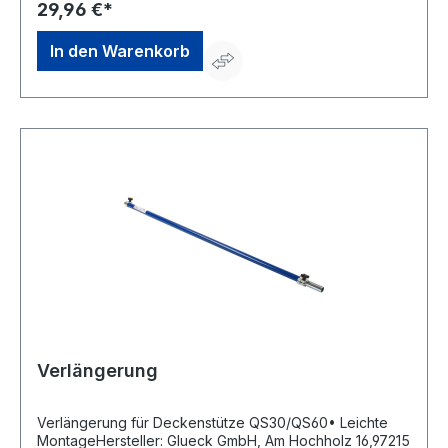
info@glueck-gmbh.de
29,96 €*
In den Warenkorb
Verlängerung
Verlängerung für Deckenstütze QS30/QS60• Leichte
MontageHersteller: Glueck GmbH, Am Hochholz 16,97215