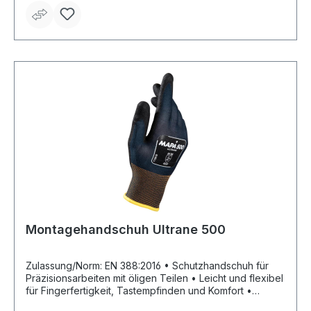
Belüftung der Hand durch weite Stulpe • Schnelles An-
und Ausziehen Anwendungsbereich: Handhabung
grober Materialien oder öliger Werkstücke, Montage
und Endbearbeitung, Lagerarbeiten, Wartung und
Instandhaltung, Metallverarbeitung, allgemeine grobe
Tätigkeiten bzw. Umgang mit schweren öligen Objekten,
Fertigung sowie Montage von Metall- und Bauteilen
Material: Nahtloses Textilgewebe, teilweise verstärkt; mit
Nitril teilbeschichtet (Grip&Proof-Technologie) Farbe:
orange-schwarz
Montagehandschuh Ultrane 500
Zulassung/Norm: EN 388:2016 • Schutzhandschuh für
Präzisionsarbeiten mit öligen Teilen • Leicht und flexibel
für Fingerfertigkeit, Tastempfinden und Komfort •
Effektiver Grip durch die spezielle Nitrilbeschichtung