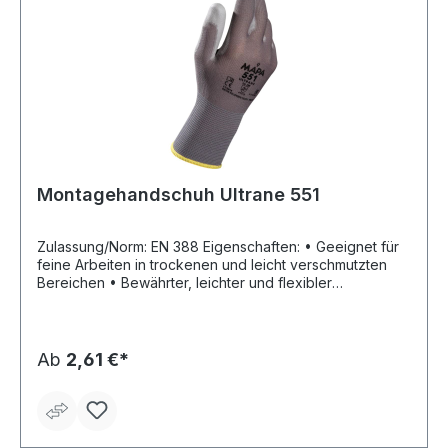
Montagehandschuh Ultrane 551
Zulassung/Norm: EN 388 Eigenschaften: • Geeignet für
feine Arbeiten in trockenen und leicht verschmutzten
Bereichen • Bewährter, leichter und flexibler
Schutzhandschuh für Präzisionsarbeiten • Nahtlos mit
sehr guter Passform für hohen Tragekomfort •
Optimales Tastempfinden und ausgezeichnete
Fingerfertigkeit • Hohe Atmungsaktivität • Robuste
Ab
2,61 €*
Beschichtung mit hoher Abriebfestigkeit • Zertifiziert
nach STANDARD 100 by OEKO-TEX®
Anwendungsbereiche: Kleinteilmontage,
Präzisionsarbeiten, Umgang mit kleinen Teilen wie
Schrauben, Federn usw., Montage von elektronischen