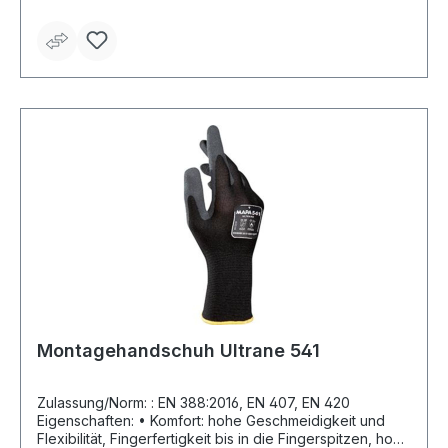
• Lange Nutzungsdauer durch hohe Abriebfestigkeit
Anwendungsbereiche: Mechanische Industrie,
Automobilindustrie, andere Industriezweige, kommunale
Einrichtungen, Baugewerbe Material: Polyamidstrick mit
Nitrilbeschichtung Länge: 220–260 mm Farbe: grau-
schwarz
Montagehandschuh Ultrane 541
Zulassung/Norm: : EN 388:2016, EN 407, EN 420
Eigenschaften: • Komfort: hohe Geschmeidigkeit und
Flexibilität, Fingerfertigkeit bis in die Fingerspitzen, hohe