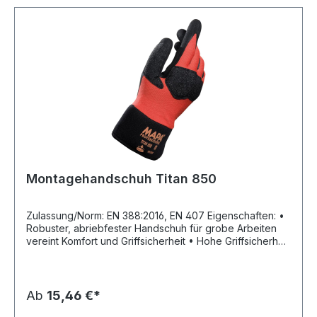
Montagehandschuh Titan 850
Zulassung/Norm: EN 388:2016, EN 407 Eigenschaften: •
Robuster, abriebfester Handschuh für grobe Arbeiten
vereint Komfort und Griffsicherheit • Hohe Griffsicherheit
auch bei der Handhabung öliger Werkstücke dank der
speziellen Nitrilbeschichtung • Schutz der Haut gegen
Kontaktmedien wie Öle, Fette und Schmierstoffe durch
die ölabweisende Beschichtung • Stoßhemmend:
Ab
15,46 €*
entscheidende Stellen sind gepolstert • Bessere