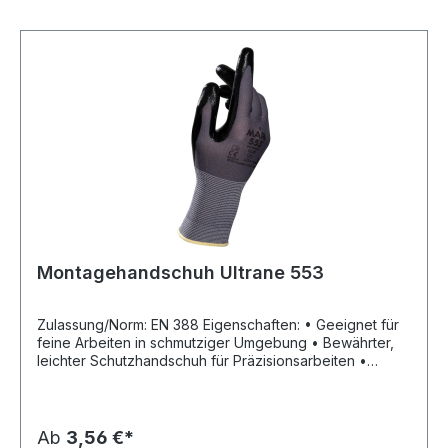
Bauteilen, Umgang mit Mikroprozessoren, Arzneimittel-
und Kosmetikherstellung Material: Polyamidstrick mit
Polyurethan-Teilbeschichtung Länge: 220–270 mm
Farbe: grau
Montagehandschuh Ultrane 553
Zulassung/Norm: EN 388 Eigenschaften: • Geeignet für
feine Arbeiten in schmutziger Umgebung • Bewährter,
leichter Schutzhandschuh für Präzisionsarbeiten •
Nahtlos mit sehr guter Passform für hohen Tragekomfort
• Optimales Tastempfinden und ausgezeichnete
Fingerfertigkeit • Nitrilbeschichtung schützt gegen
Schmutz und Feuchtigkeit • Handrücken unbeschichtet
Ab
3,56 €*