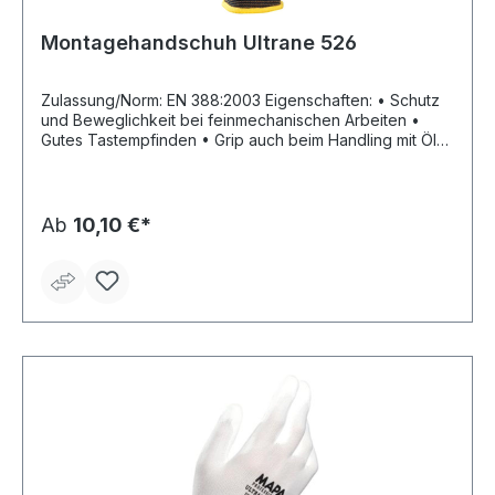
Montagehandschuh Ultrane 526
Zulassung/Norm: EN 388:2003 Eigenschaften: • Schutz
und Beweglichkeit bei feinmechanischen Arbeiten •
Gutes Tastempfinden • Grip auch beim Handling mit Öl
behandelten Objekte • Reduzierte Muskelermüdung •
Beschichtung flüssigkeitsdicht und hoch beständig
gegen Öle und Fette • Hohe Abriebbeständigkeit durch
Doppellayer-Verfahren • Leichter, nahtloser Feinstrick •
Ab
10,10 €*
Komplett mit Nitril beschichtet • Elastischer Strickbund
Anwendungsbereiche: Mechanische
(Präzisions-)Arbeiten, Montage, Handhabung von
Baumaterialien, Wartung und Instandhaltung,
Metallbearbeitung Material: Nylon mit Nitril-Beschichtung
Länge: 230–280 mm Farbe: schwarz