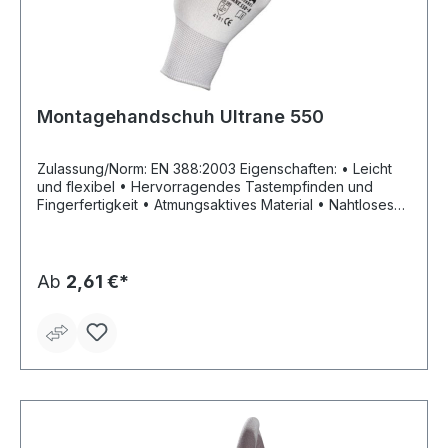
Montagehandschuh Ultrane 550
Zulassung/Norm: EN 388:2003 Eigenschaften: • Leicht
und flexibel • Hervorragendes Tastempfinden und
Fingerfertigkeit • Atmungsaktives Material • Nahtloses
Stricktrikot • Innenhand und Fingerkuppen mit
Polyurethan beschichtet • Strickbund
Anwendungsbereiche: Montage und Präzisionsarbeiten
in trockenen Umgebungen Material: Polyamid,
Ab
2,61 €*
Polyurethan Länge: 210–270 mm Farbe: weiß