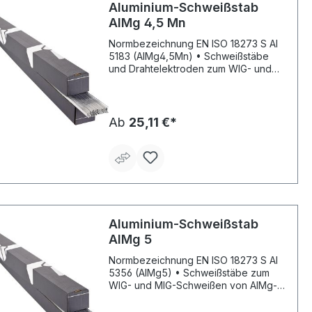
Aluminium-Schweißstab
AIMg 4,5 Mn
Normbezeichnung EN ISO 18273 S Al
5183 (AlMg4,5Mn) • Schweißstäbe
und Drahtelektroden zum WIG- und
MIG-Schweißen von AIMg-
Legierungen • Das Schweißgut ist
seewasserbeständig •
Werkstückflanken gründlich reinigen •
Ab
25,11 €*
Dicke Bleche auf 150 °C vorwärmen
Richtanalyse des Schweißgutes % Mg
Mn Cr Ti AL 4,9 0,8 0,15 0,15 Rest
Aluminium-Schweißstab
AIMg 5
Normbezeichnung EN ISO 18273 S Al
5356 (AlMg5) • Schweißstäbe zum
WIG- und MIG-Schweißen von AIMg-
Legierungen bis 5 % Mg • Das
Schweißgut ist seewasserbeständig •