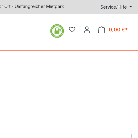
or Ort - Umfangreicher Mietpark
Service/Hilfe
0,00 €*
Ware