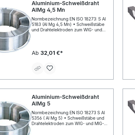
Aluminium-Schweißdraht
AIMg 4,5 Mn
Normbezeichnung EN ISO 18273: S Al
5183 (AI Mg 4,5 Mn) • Schweißstäbe
und Drahtelektroden zum WIG- und
MIG-Schweißen von AIMg-
Legierungen • Das Schweißgut ist
seewasserbeständig •
Werkstückflanken gründlich reinigen,
Ab
32,01 €*
dicke Bleche auf 150 °C vorwärmen
Richtanalyse des Schweißgutes % Mg
Mn Cr Ti AL 4,9 0,8 0,15 0,15 Rest
Aluminium-Schweißdraht
AIMg 5
Normbezeichnung EN ISO 18273 S Al
5356 ( Al Mg 5) • Schweißstäbe und
Drahtelektroden zum WIG- und MIG-
Schweißen von AIMg-Legierungen bis
5 % Mg • Das Schweißgut ist