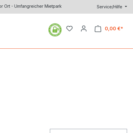
or Ort - Umfangreicher Mietpark
Service/Hilfe
0,00 €*
Ware