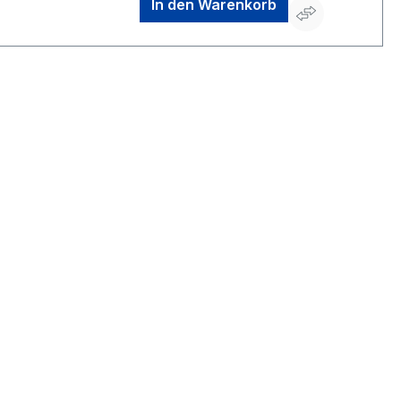
In den Warenkorb
info@wkirchhoff.com