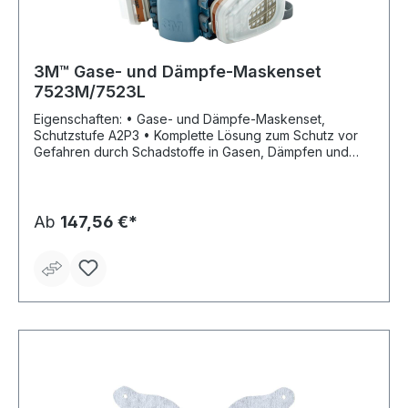
3M™ Gase- und Dämpfe-Maskenset
7523M/7523L
Eigenschaften: • Gase- und Dämpfe-Maskenset,
Schutzstufe A2P3 • Komplette Lösung zum Schutz vor
Gefahren durch Schadstoffe in Gasen, Dämpfen und
Partikeln Lieferumfang: M 1 x 3M™ Halbmaske 7502,
Größe M 2 x 3M™ Gas- und Kombifilter 6055 A2 4 x 3M™
Partikel-Einlegefilter 5935 P3R 2 x 3M™ Filterdeckel 501
L 1 x 3M™ Halbmaske 7503, Größe L 2 x 3M™ Gas- und
Ab
147,56 €*
Kombifilter 6051 A1 4 x 3M™ Partikel-Einlegefilter 5935
P3R 2 x 3M™ Filterdeckel 501