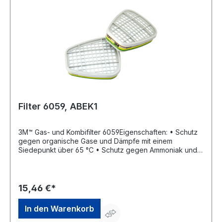
Filter 6059, ABEK1
3M™ Gas- und Kombifilter 6059Eigenschaften: • Schutz
gegen organische Gase und Dämpfe mit einem
Siedepunkt über 65 °C • Schutz gegen Ammoniak und
organische Ammoniakderivate • Bajonett-Klick-
Anschluss • Zum Einsatz in Staubbereichen (z. B. beim
Schweißen) • Für 3M™ Vollmaskenkörper 6800 und
Halbmaskenkörper 6200 Zulassung/Norm: EN 143 und
15,46 €*
EN 14387:2004Hersteller: 3M Deutschland GmbH, Carl-
Schurz-Str.1, 41460 Neuss, DE, +492131140,
In den Warenkorb
3m.premiumcustomer.dach@mmm.com