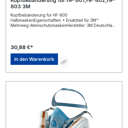
Kopfbebänderung für HF-801,HF-802,HF-
803 3M
Kopfbebänderung für HF-800
HalbmaskenEigenschaften: • Ersatzteil für 3M™
Mehrweg-AtemschutzmaskenHersteller: 3M Deutschland
GmbH, Carl-Schurz-Str.1, 41460 Neuss, DE, +492131140,
3m.premiumcustomer.dach@mmm.com
30,88 €*
In den Warenkorb