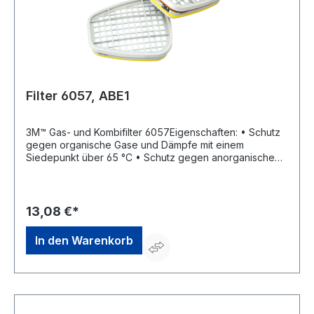
Filter 6057, ABE1
3M™ Gas- und Kombifilter 6057Eigenschaften: • Schutz
gegen organische Gase und Dämpfe mit einem
Siedepunkt über 65 °C • Schutz gegen anorganische
Dämpfe und saure Gase • Bajonett-Klick-Anschluss • Für
3M™ Masken-Serie 6000, 7000 und 7500
Zulassung/Norm: EN 143 und EN 14387:2004Hersteller:
3M Deutschland GmbH, Carl-Schurz-Str.1, 41460 Neuss,
13,08 €*
DE, +492131140, 3m.premiumcustomer.dach@mmm.com
In den Warenkorb