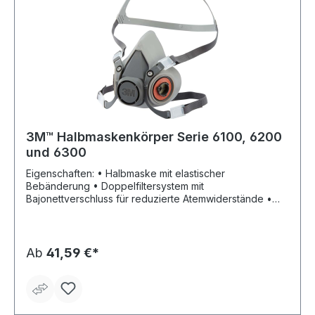
Str.1, 41460 Neuss, DE, +492131140,
3m.premiumcustomer.dach@mmm.com
3M™ Halbmaskenkörper Serie 6100, 6200
und 6300
Eigenschaften: • Halbmaske mit elastischer
Bebänderung • Doppelfiltersystem mit
Bajonettverschluss für reduzierte Atemwiderstände •
Leichter, elastomerer Maskenkörper • Kompakte
Bauform für uneingeschränkte Sicht • Kompatibel mit
Schutzbrillen • Erhältlich in verschiedenen Größen •
Breites Filtersortiment für vielfältige Einsatzbereiche •
Ab
41,59 €*
Hochwertig und langlebig • Wartungsarm
Zulassung/Norm: EN 140