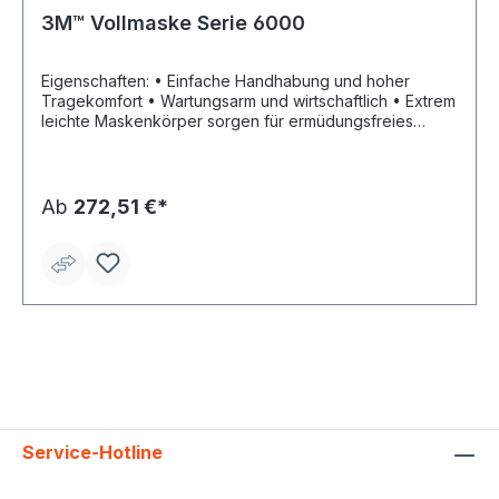
3M™ Vollmaske Serie 6000
Eigenschaften: • Einfache Handhabung und hoher
Tragekomfort • Wartungsarm und wirtschaftlich • Extrem
leichte Maskenkörper sorgen für ermüdungsfreies
Arbeiten • Kompakte Bauform ermöglicht
uneingeschränkte Sicht • Doppelfiltersystem für
reduzierte Atemwiderstände und gute
Gewichtsverteilung • Breites Filtersortiment für vielfältige
Ab
272,51 €*
Einsatzbereiche • Kompatibel – damit Sie flexibel
bleiben Zulassung/Norm: EN 136:2001 Bestehend aus:
Vollmaske Silikon mit Sichtscheibe und Bändern, ohne
Filter
Service-Hotline