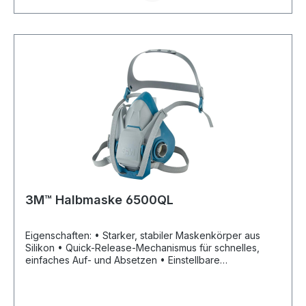
3M™ Halbmaske 6500QL
Eigenschaften: • Starker, stabiler Maskenkörper aus
Silikon • Quick-Release-Mechanismus für schnelles,
einfaches Auf- und Absetzen • Einstellbare
Kopfbebänderung • 3M™ Cool Flow™ Ausatemventil
Bestehend aus: Maske, ohne Filter (Ausatemventil als
Ersatzteil lieferbar)