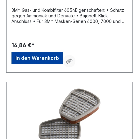
3M™ Gas- und Kombifilter 6054Eigenschaften: • Schutz
gegen Ammoniak und Derivate • Bajonett-Klick-
Anschluss • Für 3M™ Masken-Serien 6000, 7000 und
7500 Zulassung/Norm: EN 143 und EN
14387:2004Hersteller: 3M Deutschland GmbH, Carl-
Schurz-Str.1, 41460 Neuss, DE, +492131140,
3m.premiumcustomer.dach@mmm.com
14,86 €*
In den Warenkorb