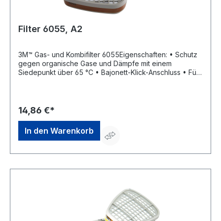
Filter 6055, A2
3M™ Gas- und Kombifilter 6055Eigenschaften: • Schutz
gegen organische Gase und Dämpfe mit einem
Siedepunkt über 65 °C • Bajonett-Klick-Anschluss • Für
3M™ Masken der Serien 6000, 7000 und 7500
Zulassung/Norm: EN 143 und EN 14387:2004Hersteller:
3M Deutschland GmbH, Carl-Schurz-Str.1, 41460 Neuss,
DE, +492131140, 3m.premiumcustomer.dach@mmm.com
14,86 €*
In den Warenkorb