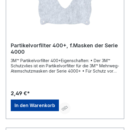
Partikelvorfilter 400+, f.Masken der Serie
4000
3M™ Partikelvorfilter 400+Eigenschaften: • Der 3M™
Schutzvlies ist ein Partikelvorfilter für die 3M™ Mehrweg-
Atemschutzmasken der Serie 4000+ • Für Schutz vor
groben Verunreinigungen • Er kann eingesetzt werden,
um die Standzeit des integrierten Partikelfilters zu
verlängernHersteller: 3M Deutschland GmbH, Carl-
Schurz-Str.1, 41460 Neuss, DE, +492131140,
2,49 €*
3m.premiumcustomer.dach@mmm.com
In den Warenkorb