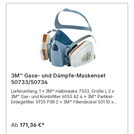
3M™ Gase- und Dämpfe-Maskenset
50733/50734
Lieferumfang: 1 x 3M™ Halbmaske 7503, Größe L 2 x
3M™ Gas- und Kombifilter 6055 A2 4 x 3M™ Partikel-
Einlegefilter 5935 P3R 2 x 3M™ Filterdeckel 501 10 x
3M™ Reinigungstücher 105 1 x Aufbewahrungsbox 1 x
3M™ Halbmaske 7502, Größe M 2 x 3M™ Gas- und
Kombifilter 6055 A2 4 x 3M™ Partikel-Einlegefilter 5935
P3R 2 x 3M™ Filterdeckel 501 10 x 3M™ Reinigungstücher
Ab
171,36 €*
105 1 x Aufbewahrungsbox