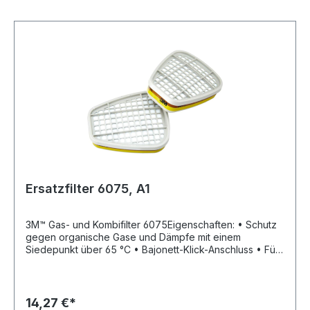
Ersatzfilter 6075, A1
3M™ Gas- und Kombifilter 6075Eigenschaften: • Schutz
gegen organische Gase und Dämpfe mit einem
Siedepunkt über 65 °C • Bajonett-Klick-Anschluss • Für
3M™ Masken der Serien 6000, 7000 und 7500
Zulassung/Norm: EN 143 und EN 14387:2004Hersteller:
3M Deutschland GmbH, Carl-Schurz-Str.1, 41460 Neuss,
DE, +492131140, 3m.premiumcustomer.dach@mmm.com
14,27 €*