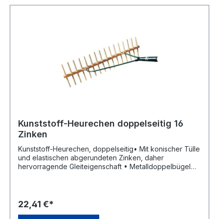
Kunststoff-Heurechen doppelseitig 16
Zinken
Kunststoff-Heurechen, doppelseitig• Mit konischer Tülle
und elastischen abgerundeten Zinken, daher
hervorragende Gleiteigenschaft • Metalldoppelbügel
für starke Beanspruchung und sichere Führung •
Schräge Stielstellung • Farbe: braun-gelbHersteller:
FRANZ JOST AG, Morsheck 12, 4760 BÜLLINGEN, BE,
+32(0)80 64 71 78, info@franz-jost.comHinweis:
22,41 €*
Empfohlener Gerätestiel 1800 x 28 mm EAN