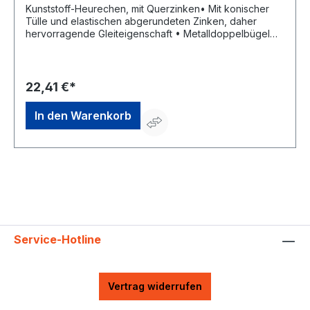
Kunststoff-Heurechen, mit Querzinken• Mit konischer
Tülle und elastischen abgerundeten Zinken, daher
hervorragende Gleiteigenschaft • Metalldoppelbügel
für starke Beanspruchung und sichere Führung •
Querzinken verhindern das Weggleiten über das
Kammteil (Grasfangvorrichtung) • Farbe: braun-
gelbHersteller: FRANZ JOST AG, Morsheck 12, 4760
22,41 €*
BÜLLINGEN, BE, +32(0)80 64 71 78, info@franz-
jost.comHinweis: Empfohlener Gerätestiel 1800 x 28 mm
In den Warenkorb
EAN 4047883001584
Service-Hotline
Vertrag widerrufen