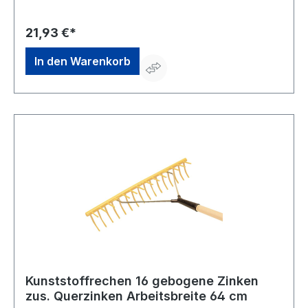
gelbHersteller: FRANZ JOST AG, Morsheck 12, 4760
BÜLLINGEN, BE, +32(0)80 64 71 78, info@franz-
jost.comHinweis: Empfohlener Gerätestiel 1800 x 28 mm
21,93 €*
EAN 4047883001584
In den Warenkorb
Kunststoffrechen 16 gebogene Zinken
zus. Querzinken Arbeitsbreite 64 cm