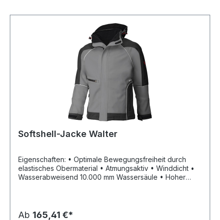
Softshell-Jacke Walter
Eigenschaften: • Optimale Bewegungsfreiheit durch
elastisches Obermaterial • Atmungsaktiv • Winddicht •
Wasserabweisend 10.000 mm Wassersäule • Hoher
Tragekomfort • FHB Membran • Wasserdichte
Reißverschlüsse • Zwei Seitentaschen und Handytasche
• Eine Innentasche • Abnehmbare Kapuze Material: 96
% Polyester, 4 % Elasthan, 380 g/m²
Ab
165,41 €*