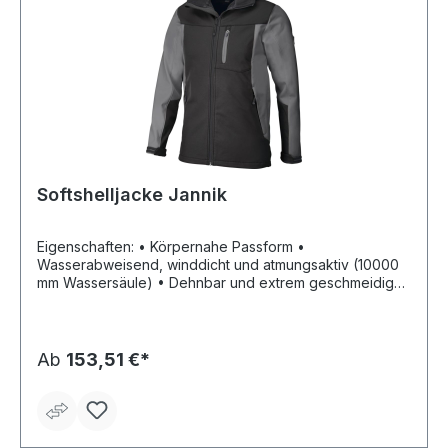
Softshelljacke Jannik
Eigenschaften: • Körpernahe Passform •
Wasserabweisend, winddicht und atmungsaktiv (10000
mm Wassersäule) • Dehnbar und extrem geschmeidiges
Obermaterial • Abnehmbare Kapuze mit
Weitenregulierung • Napoleon-Tasche mit
Reißverschluss • Zwei Seitentaschen mit Reißverschluss
• Eine offene Innentasche • Eine mit Reißverschluss
Ab
153,51 €*
verschließbare Innentasche Material: 100 % Polyester,
320 g/m²