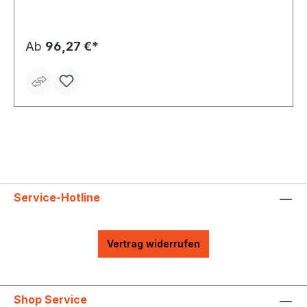
Reißverschluss • Zwei offene Innentaschen • YKK®-
Front-Reißverschluss Material: 100 % Polyester, 280
g/m²
Ab
96,27 €*
Service-Hotline
Vertrag widerrufen
Shop Service