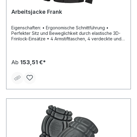
Arbeitsjacke Frank
Eigenschaften: • Ergonomische Schnittführung •
Perfekter Sitz und Beweglichkeit durch elastische 3D-
Frinlock-Einsätze • 4 Armstifttaschen, 4 verdeckte und
verschließbare Fronttaschen, 1 Handybrusttasche •
Verdeckter YKK-Frontreißverschluss • Innovativer FHB-
Kragenverschluss, verstellbarer Ärmelabschluss
Material: 50% Baumwolle,50 % Polyester, 250 g/m²
Ab
153,51 €*