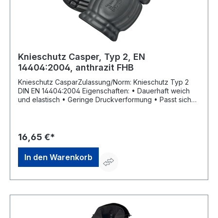
Knieschutz Casper, Typ 2, EN
14404:2004, anthrazit FHB
Knieschutz CasparZulassung/Norm: Knieschutz Typ 2
DIN EN 14404:2004 Eigenschaften: • Dauerhaft weich
und elastisch • Geringe Druckverformung • Passt sich
ergonomisch dem Knie in jeder Position an • Passend
für alle FHB-Hosen • 42 g leicht Material: 80 %
Ethylenvinylacetat (EVA), 20 % Polyethylen Farbe:
anthrazitHersteller: FHB original GmbH & Co. KG,
16,65 €*
Blankenfohrweg 7-9, 32139 Spenge, DE,
+49522587640, vertrieb@fhb.de
In den Warenkorb