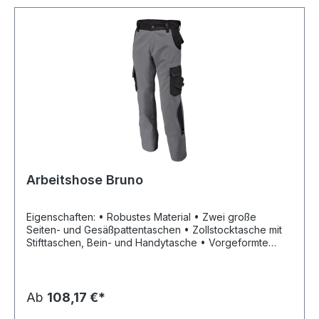
Arbeitshose Bruno
Eigenschaften: • Robustes Material • Zwei große
Seiten- und Gesäßpattentaschen • Zollstocktasche mit
Stifttaschen, Bein- und Handytasche • Vorgeformte
Kniepolstertaschen • Weiße Kontrastriegel zur
Verstärkung der Taschenecken Material: 65 %
Baumwolle, 35 % Polyester, 300 g/m²
Ab
108,17 €*