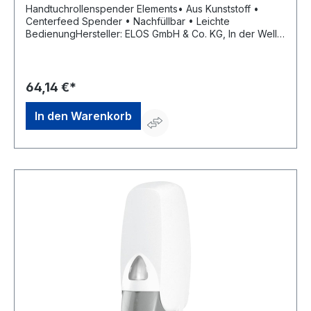
Handtuchrollenspender Elements• Aus Kunststoff •
Centerfeed Spender • Nachfüllbar • Leichte
BedienungHersteller: ELOS GmbH & Co. KG, In der Welle
5 - 6, 49565 Bramsche, DE, +495468777980,
info@elos.de.com
64,14 €*
In den Warenkorb