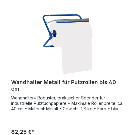
Wandhalter Metall für Putzrollen bis 40
cm
Wandhalter• Robuster, praktischer Spender für
industrielle Putztuchpapiere • Maximale Rollenbreite: ca.
40 cm • Material: Metall • Gewicht: 1,8 kg • Farbe: blau
lackiert Lieferung: ohne Putzrolle.Hersteller: ELOS GmbH
& Co. KG, In der Welle 5 - 6, 49565 Bramsche, DE,
+495468777980, info@elos.de.comHinweis: Lieferung
ohne Putzrolle.
82,25 €*