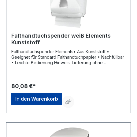
Falthandtuchspender weiß Elements
Kunststoff
Falthandtuchspender Elements• Aus Kunststoff •
Geeignet für Standard Falthandtuchpapier • Nachfüllbar
• Leichte Bedienung Hinweis: Lieferung ohne
Falthandtuchpapier.Hersteller: ELOS GmbH & Co. KG, In
der Welle 5 - 6, 49565 Bramsche, DE, +495468777980,
info@elos.de.comHinweis: Lieferung ohne
Falthandtuchpapier.
80,08 €*
In den Warenkorb