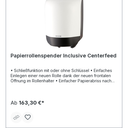
Papierrollenspender Inclusive Centerfeed
• Schließfunktion mit oder ohne Schlüssel • Einfaches
Einlegen einer neuen Rolle dank der neuen frontalen
Öffnung im Rollenhalter • Einfacher Papierabriss nach
vorne sowie seitlich • Sowohl Rollen ohne Hülse als
auch Rollen mit herausnehmbarer Hülse verwendbar •
Neue flexible Rollenbremse für eine verbesserte
Papierausgabe
Ab
163,30 €*