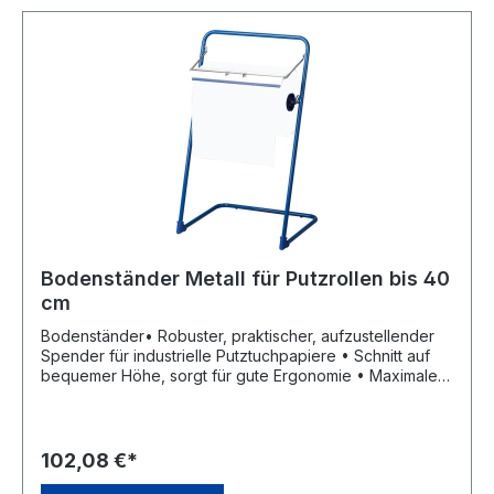
Bodenständer Metall für Putzrollen bis 40
cm
Bodenständer• Robuster, praktischer, aufzustellender
Spender für industrielle Putztuchpapiere • Schnitt auf
bequemer Höhe, sorgt für gute Ergonomie • Maximale
Rollenbreite: ca. 40 cm • Material: Metall • Gewicht: 3,5
kg • Farbe: blau lackiert Lieferung: ohne
Putzrolle.Hersteller: ELOS GmbH & Co. KG, In der Welle 5
- 6, 49565 Bramsche, DE, +495468777980,
102,08 €*
info@elos.de.comHinweis: Lieferung ohne Putzrolle.