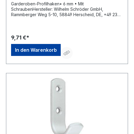
Einf.haken,5202,Aluminiumsilberfarbig
Garderoben-Profilhaken• 6 mm • Mit
eloxiert
SchraubenHersteller: Wilhelm Schröder GmbH,
Rammberger Weg 5-10, 58849 Herscheid, DE, +49 2357
602-0, info@wschroeder.de
9,71 €*
In den Warenkorb