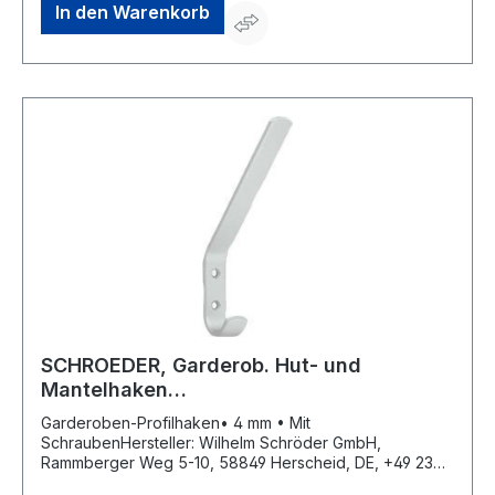
In den Warenkorb
SCHROEDER, Garderob. Hut- und
Mantelhaken
Einf.haken,5118,Aluminiumsilberfarbig
Garderoben-Profilhaken• 4 mm • Mit
eloxiert
SchraubenHersteller: Wilhelm Schröder GmbH,
Rammberger Weg 5-10, 58849 Herscheid, DE, +49 2357
602-0, info@wschroeder.de