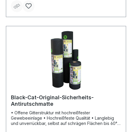
säubern: einfach ausschütteln, absaugen oder mit
Wasserstrahl reinigen • Auch bei Nässe höchste
Rutschsicherung (evtl. Glatteis vor Auflage entfernen) •
Einsetzbar auf allen Holzarten, Beton, Stein, Fliesen,
Marmor und PVC-Böden • Geeignet für glatte
Oberflächen, z. B. Hauseingang, Vorplatz oder
Eingangshallen, Messe- und Verkaufs-Standflächen,
Werkstatt- und Hallengänge, Großbaustellen, Gerüstbau
und Winterbaustellen (gegen Rutschunfälle),
Autowaschhallen sowie Camping- und
Wohnmobilvorplätze, Balkone und Terrassen sowie für
alle Wege im Innen- und Außenbereich, Brücken und
Wege, z. B. in Ausstellung, Messe/Gartenschau,
Krankenhaus, Physiotherapie, Pflegebereich und
Altenheim • Gewicht: 2,5 kg/m² • Bis 120 kg überfahrbar
Black-Cat-Original-Sicherheits-
Antirutschmatte
• Offene Gitterstruktur mit hochreißfester
Gewebeeinlage • Hochreißfeste Qualität • Langlebig
und unverrückbar, selbst auf schrägen Flächen bis 60°
und auf allen Materialien, ohne zu verkleben •