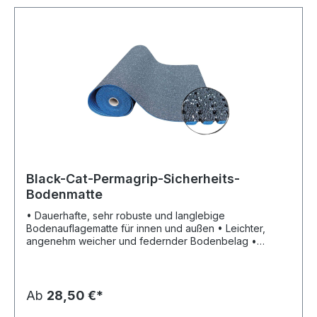
Black-Cat-Permagrip-Sicherheits-
Bodenmatte
• Dauerhafte, sehr robuste und langlebige
Bodenauflagematte für innen und außen • Leichter,
angenehm weicher und federnder Bodenbelag •
Sichere Rutschhemmung auf glatten Oberflächen (ab 3
m²) – sonst Befestigung • Robuste Oberseite,
rutschhemmende Unterseite • Durchbrochene
Oberfläche für optimale Schmutzfang-Wirkung • Mit
Ab
28,50 €*
Rollstuhl, Rollwagen und Sackkarren • Leicht zu