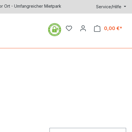
or Ort - Umfangreicher Mietpark
Service/Hilfe
0,00 €*
Ware