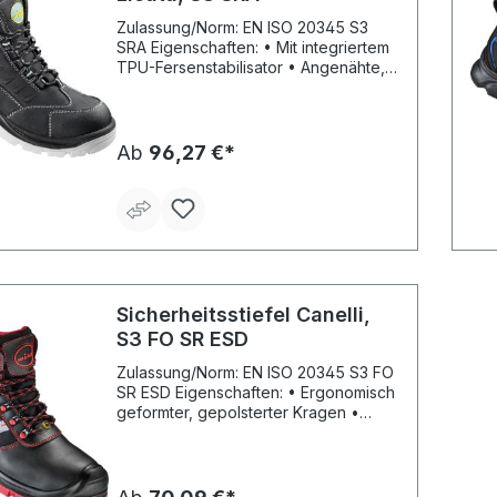
und Stahlzwischensohle
Zulassung/Norm: EN ISO 20345 S3
SRA Eigenschaften: • Mit integriertem
TPU-Fersenstabilisator • Angenähte,
gepolsterte Staublasche •
Reflexmaterial an der Seite und Ferse
• Atmungsaktives Innenfutter •
Anziehhilfe an Lasche und Ferse •
Ab
96,27 €*
Antistatische Laufsohle • Öl- und
säurebeständige Laufsohle • Komplett
metallfrei • Ergonomisch gepolsterter
Schaftrandkragen • Verschluss mit
Kunststoff-Ösen Fußbett:
Herausnehmbares, anatomisches
Fußbett Sohle: Helle, rutschhemmende
2-Schichten PU-Laufsohle, nicht
Sicherheitsstiefel Canelli,
kreidend Material: Schaft aus
S3 FO SR ESD
schwarzem Nubukleder Sicherheit:
Kunststoffkappe und durchtrittsichere
Zulassung/Norm: EN ISO 20345 S3 FO
Gewebezwischensohle
SR ESD Eigenschaften: • Ergonomisch
geformter, gepolsterter Kragen •
Gepolsterte Staublasche • Verschluss
durch Schnellschnür-Ösen und
Rundsenkel • Atmungsaktives
Innenfutter • Mit Anziehhilfe und