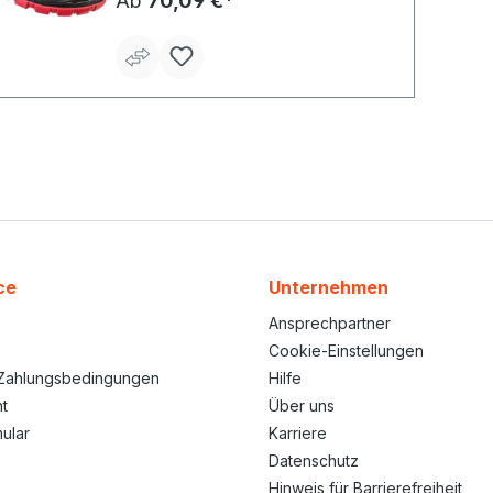
Ab
70,09 €*
Reflexeinsätzen Fußbett:
Herausnehmbare, ergonomische und
antistatische Einlegesohle aus PU-
Schaum, extra weich und komfortabel
Laufsohle: Antistatische, öl- und
säurebeständige, rutschhemmende 2-
Schichten PU-Laufsohle, nicht
kreidend, integrierte Überkappe
Material: Schaft: Glattleder und
Textilmaterial Sicherheit:
Korrosionsfreie Stahlkappe und
Stahlzwischensohle
ce
Unternehmen
Ansprechpartner
Cookie-Einstellungen
Zahlungsbedingungen
Hilfe
t
Über uns
ular
Karriere
Datenschutz
Hinweis für Barrierefreiheit