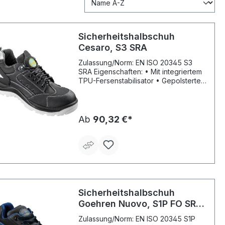
Sicherheitshalbschuh
Cesaro, S3 SRA
Zulassung/Norm: EN ISO 20345 S3
SRA Eigenschaften: • Mit integriertem
TPU-Fersenstabilisator • Gepolsterte
Staublasche • Reflexmaterial an der
Seite und Ferse • Atmungsaktives
Innenfutter • Anziehhilfe an Lasche
und Ferse • Antistatische Laufsohle •
Ab
90,32 €*
Öl- und säurebeständige Laufsohle •
Ergonomisch gepolsterter Schaftrand
• Verschluss mit Kunststoffösen
Fußbett: herausnehmbares,
anatomisches Fußbett Sohle: helle,
rutschhemmende 2-Schichten PU-
Laufsohle, nicht kreidend Material:
Schaft aus schwarzem Nubukleder
Sicherheitshalbschuh
Sicherheit: Kunststoffkappe und
Goehren Nuovo, S1P FO SR
durchtrittsichere
ESD
Gewebezwischensohle Weite: 11
Zulassung/Norm: EN ISO 20345 S1P