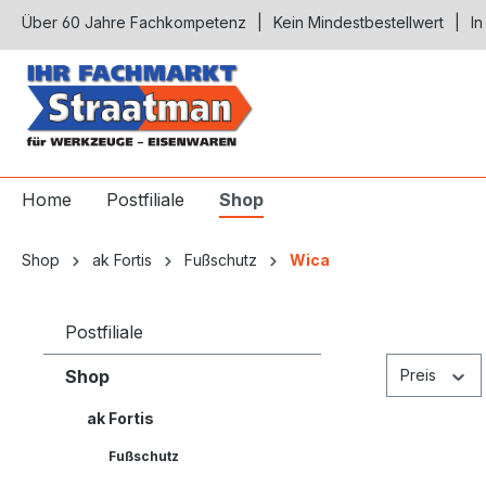
Über 60 Jahre Fachkompetenz
Kein Mindestbestellwert
In
springen
Zur Hauptnavigation springen
Home
Postfiliale
Shop
Shop
ak Fortis
Fußschutz
Wica
Postfiliale
Shop
Preis
ak Fortis
Fußschutz