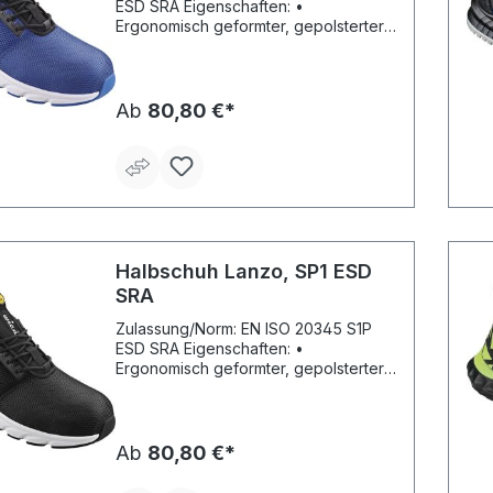
Stahlzwischensohle
ESD SRA Eigenschaften: •
Ergonomisch geformter, gepolsterter
Schaftrand aus synthetischem Material
• Verschluss mit Kunststoff-Ösen •
Sportliche Laufsohle, nicht kreidend •
Komplett metallfrei Fußbett:
Ab
80,80 €*
Herausnehmbares, anatomisches
High-Poly Fußbett Sohle: EVA/Gummi-
Laufsohle, antistatisch, öl- und
säurebeständig, rutschhemmend
Material: Schaft und gepolsterte
Lasche aus Textilmaterial Sicherheit:
Fiberglaskappe und durchtrittsichere
Gewebezwischensohle
Halbschuh Lanzo, SP1 ESD
SRA
Zulassung/Norm: EN ISO 20345 S1P
ESD SRA Eigenschaften: •
Ergonomisch geformter, gepolsterter
Schaftrand aus synthetischem Material
• Verschluss mit Kunststoff-Ösen •
Sportliche Laufsohle • Komplett
metallfrei Fußbett: Herausnehmbares,
Ab
80,80 €*
anatomisches High-Poly Fußbett
Sohle: EVA/Gummi-Laufsohle,