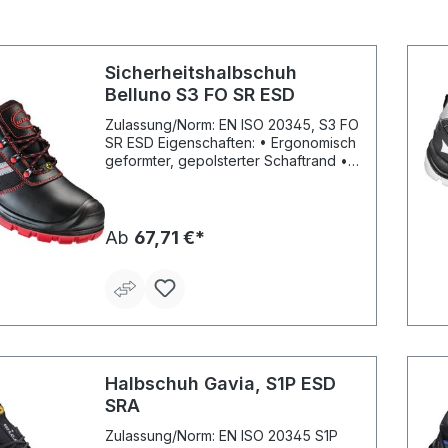
Sicherheitshalbschuh
Belluno S3 FO SR ESD
Zulassung/Norm: EN ISO 20345, S3 FO
SR ESD Eigenschaften: • Ergonomisch
geformter, gepolsterter Schaftrand •
Gepolsterte Staublasche • Verschluss
durch Schnellschnür-Ösen und
Rundsenkel • Atmungsaktives
Innenfutter • Mit Anziehhilfe und
Ab
67,71 €*
Reflexeinsätzen Fußbett:
Herausnehmbare, ergonomische und
antistatische Einlegesohle aus PU-
Schaum, extra weich und komfortabel
Laufsohle: Antistatische, öl- und
säurebeständige, rutschhemmende 2-
Schichten PU-Laufsohle, nicht
kreidend, integrierte Überkappe
Halbschuh Gavia, S1P ESD
Material: Schaft: Glattleder und
SRA
Textilmaterial Sicherheit:
Korrosionsfreie Stahlkappe und
Zulassung/Norm: EN ISO 20345 S1P