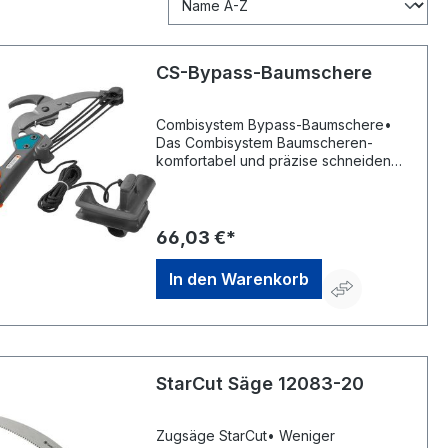
CS-Bypass-Baumschere
Combisystem Bypass-Baumschere•
Das Combisystem Baumscheren-
komfortabel und präzise schneiden
ohne viel Kraftaufwand • D-Griff: für
kraftvolles, angenehmes Arbeiten, mit
Fixierung für das Seilende (kein
ungewolltes Abwickeln) •
66,03 €*
Kraftersparniss: durch integrierte
doppelte Hebelübersetzung,die
In den Warenkorb
fünfache Rollenübersetzung und
Asteinhängung • Schneidsystem
Bypass: antihaftbeschichtete Messer
mit spezieller Messergeometrie
garantieren einen sauberen und
exakten Schnitt sowie eine leichte
StarCut Säge 12083-20
Reinigung • Einsatz: für frisches Holz,
ideal geeignet für das Schneiden von
frischen Ästen in hohen
Zugsäge StarCut• Weniger