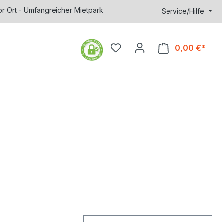
or Ort - Umfangreicher Mietpark
Service/Hilfe
0,00 €*
Ware