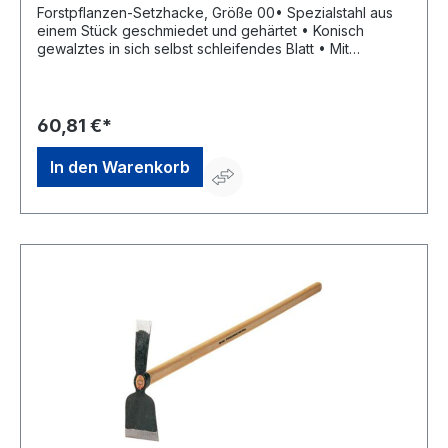
Forstpflanzen-Setzhacke, Größe 00• Spezialstahl aus
einem Stück geschmiedet und gehärtet • Konisch
gewalztes in sich selbst schleifendes Blatt • Mit
Eschenstiel (PEFC zertifiziert)Hersteller: SHW
Schmiedetechnik GmbH & Co. KG, Wilhelm-Heusel-Str.
18, 72270 Baiersbronn, DE, +49744284180, info@shw-
fr.de
60,81 €*
In den Warenkorb