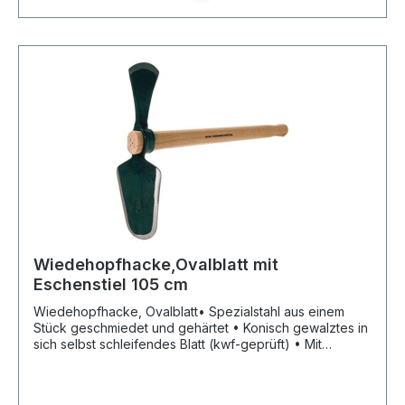
Wiedehopfhacke,Ovalblatt mit
Eschenstiel 105 cm
Wiedehopfhacke, Ovalblatt• Spezialstahl aus einem
Stück geschmiedet und gehärtet • Konisch gewalztes in
sich selbst schleifendes Blatt (kwf-geprüft) • Mit
Eschenstiel (PEFC zertifiziert) • M it einem Aufhängeloch
an der Breitseite 12 mm, Lochabstand 60 mm vom
StielendeHersteller: SHW Schmiedetechnik GmbH & Co.