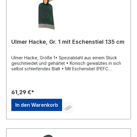
Ulmer Hacke, Gr. 1 mit Eschenstiel 135 cm
Ulmer Hacke, Größe 1• Spezialstahl aus einem Stück
geschmiedet und gehärtet • Konisch gewalztes in sich
selbst schleifendes Blatt • Mit Eschenstiel (PEFC
zertifiziert)Hersteller: SHW Schmiedetechnik GmbH &
Co. KG, Wilhelm-Heusel-Str. 18, 72270 Baiersbronn, DE,
+49744284180, info@shw-fr.de
61,29 €*
In den Warenkorb