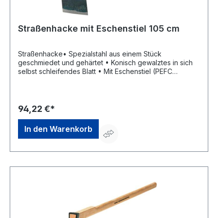
Straßenhacke mit Eschenstiel 105 cm
Straßenhacke• Spezialstahl aus einem Stück
geschmiedet und gehärtet • Konisch gewalztes in sich
selbst schleifendes Blatt • Mit Eschenstiel (PEFC
zertifiziert)Hersteller: SHW Schmiedetechnik GmbH &
Co. KG, Wilhelm-Heusel-Str. 18, 72270 Baiersbronn, DE,
+49744284180, info@shw-fr.de
94,22 €*
In den Warenkorb