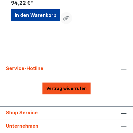
KG, Wilhelm-Heusel-Str. 18, 72270 Baiersbronn, DE,
94,22 €*
+49744284180, info@shw-fr.de
In den Warenkorb
Service-Hotline
Vertrag widerrufen
Shop Service
Unternehmen