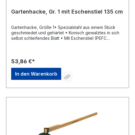
Gartenhacke, Gr. 1 mit Eschenstiel 135 cm
Gartenhacke, Größe 1• Spezialstahl aus einem Stück
geschmiedet und gehärtet • Konisch gewalztes in sich
selbst schleifendes Blatt • Mit Eschenstiel (PEFC
zertifiziert)Hersteller: SHW Schmiedetechnik GmbH &
Co. KG, Wilhelm-Heusel-Str. 18, 72270 Baiersbronn, DE,
+49744284180, info@shw-fr.de
53,86 €*
In den Warenkorb