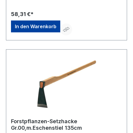
Str. 18, 72270 Baiersbronn, DE, +49744284180,
info@shw-fr.de
58,31 €*
In den Warenkorb
Forstpflanzen-Setzhacke
Gr.00,m.Eschenstiel 135cm