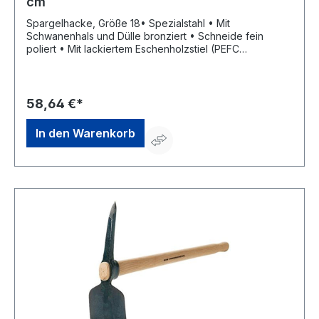
cm
Spargelhacke, Größe 18• Spezialstahl • Mit
Schwanenhals und Dülle bronziert • Schneide fein
poliert • Mit lackiertem Eschenholzstiel (PEFC
zertifiziert)Hersteller: SHW Schmiedetechnik GmbH &
Co. KG, Wilhelm-Heusel-Str. 18, 72270 Baiersbronn, DE,
+49744284180, info@shw-fr.de
58,64 €*
In den Warenkorb