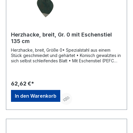
Herzhacke, breit, Gr. 0 mit Eschenstiel
135 cm
Herzhacke, breit, Größe 0• Spezialstahl aus einem
Stück geschmiedet und gehärtet • Konisch gewalztes in
sich selbst schleifendes Blatt • Mit Eschenstiel (PEFC
zertifiziert)Hersteller: SHW Schmiedetechnik GmbH &
Co. KG, Wilhelm-Heusel-Str. 18, 72270 Baiersbronn, DE,
+49744284180, info@shw-fr.de
62,62 €*
In den Warenkorb