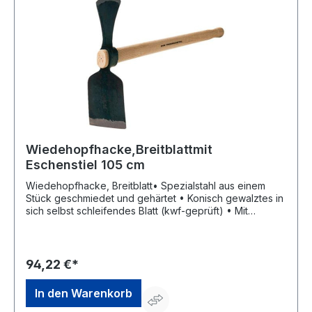
Wiedehopfhacke,Breitblattmit
Eschenstiel 105 cm
Wiedehopfhacke, Breitblatt• Spezialstahl aus einem
Stück geschmiedet und gehärtet • Konisch gewalztes in
sich selbst schleifendes Blatt (kwf-geprüft) • Mit
Eschenstiel (PEFC zertifiziert) • M it einem Aufhängeloch
an der Breitseite 12 mm, Lochabstand 60 mm vom
StielendeHersteller: SHW Schmiedetechnik GmbH & Co.
KG, Wilhelm-Heusel-Str. 18, 72270 Baiersbronn, DE,
94,22 €*
+49744284180, info@shw-fr.de
In den Warenkorb