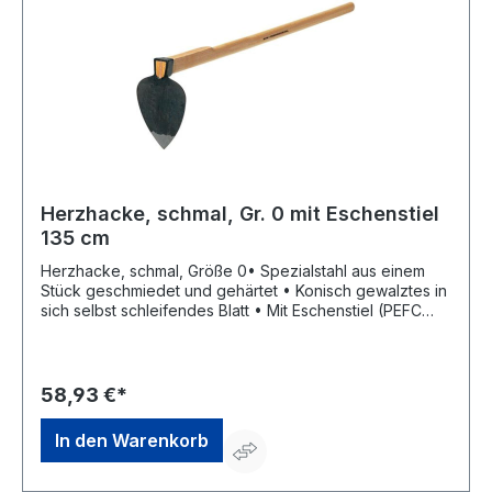
Herzhacke, schmal, Gr. 0 mit Eschenstiel
135 cm
Herzhacke, schmal, Größe 0• Spezialstahl aus einem
Stück geschmiedet und gehärtet • Konisch gewalztes in
sich selbst schleifendes Blatt • Mit Eschenstiel (PEFC
zertifiziert)Hersteller: SHW Schmiedetechnik GmbH &
Co. KG, Wilhelm-Heusel-Str. 18, 72270 Baiersbronn, DE,
+49744284180, info@shw-fr.de
58,93 €*
In den Warenkorb