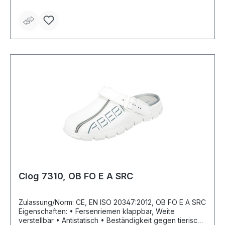
Clog 7310, OB FO E A SRC
Zulassung/Norm: CE, EN ISO 20347:2012, OB FO E A SRC
Eigenschaften: • Fersenriemen klappbar, Weite
verstellbar • Antistatisch • Beständigkeit gegen tierische