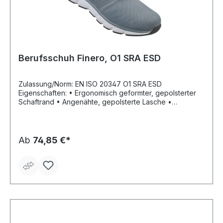
Berufsschuh Finero, O1 SRA ESD
Zulassung/Norm: EN ISO 20347 O1 SRA ESD
Eigenschaften: • Ergonomisch geformter, gepolsterter
Schaftrand • Angenähte, gepolsterte Lasche •
Verschluss mit Kunststoff-Ösen Fußbett:
herausnehmbares, anatomisches Fußbett Laufsohle
antistatische, öl- und säurebeständige, rutschhemmende
und leichte EVA/Gummi-Laufsohle, sportlich, nicht
Ab
74,85 €*
kreidend, komplett metallfrei Material: Schaft und
Lasche: Textil, Schaftrand: Synthetik