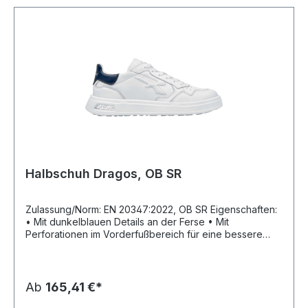
Halbschuh Dragos, OB SR
Zulassung/Norm: EN 20347:2022, OB SR Eigenschaften:
• Mit dunkelblauen Details an der Ferse • Mit
Perforationen im Vorderfußbereich für eine bessere
Atmungsaktivität • Flache Baumwollschnürsenkel •
Energierückgabe von über 55 % durch Infinergy®
Technologie Fußbett: Einlegesohle U-Power Original
Sohle: PU-Sohle mit Infinergy®-Einsatz Material: Schaft
Ab
165,41 €*
aus weichem Leder, Futter aus Leder und