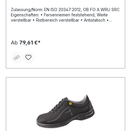
Zulassung/Norm: EN ISO 20347:2012, OB FO A WRU SRC
Eigenschaften: • Fersenriemen feststehend, Weite
verstellbar • Ristbereich verstellbar • Antistatisch •
Beständigkeit gegen tierische Öle, Fette und Benzin •
Küchengeeignet Fußbett: TPU-Zwischensohle Sohle:
Hexa4®GRIP-Laufsohle, rutschhemmend Material:
Obermaterial und Deckfleck in Mikrofaser
Ab
79,61 €*