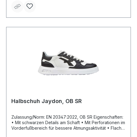
Baumwollfrottier, Zunge aus Stoff, Einlegesohle aus
weichem Leder
Halbschuh Jaydon, OB SR
Zulassung/Norm: EN 20347:2022, OB SR Eigenschaften:
• Mit schwarzen Details am Schaft • Mit Perforationen im
Vorderfußbereich für bessere Atmungsaktivität • Flache
Baumwollschnürsenkel • Energierückgabe von über 55