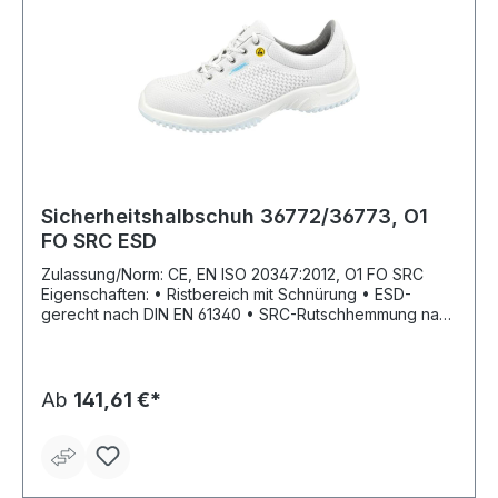
Sicherheitshalbschuh 36772/36773, O1
FO SRC ESD
Zulassung/Norm: CE, EN ISO 20347:2012, O1 FO SRC
Eigenschaften: • Ristbereich mit Schnürung • ESD-
gerecht nach DIN EN 61340 • SRC-Rutschhemmung nach
EN ISO 2037:2012 • Atmungsaktives Textil/Innenfutter •
Beständigkeit gegen tierische Fette, Öl, Kraftstoff •
Geschützt gegen Spritzwasser Fußbett: Soft-PU-
Zwischensohle, auswechselbare Active Comfort
Ab
141,61 €*
Einlegesohle Sohle: TPU-Laufsohle, rutschhemmend
Material: Gestricktes Textil, Innenfutter mit Silberionen