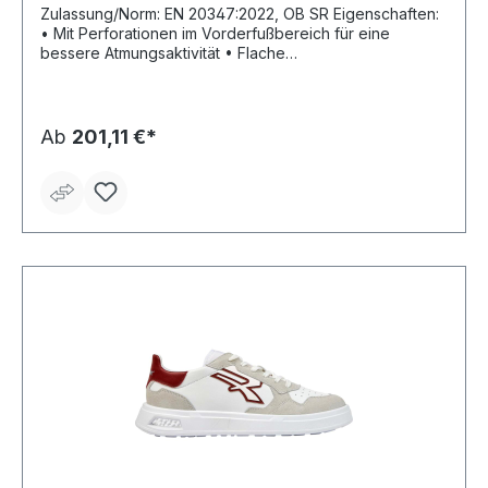
Zulassung/Norm: EN 20347:2022, OB SR Eigenschaften:
• Mit Perforationen im Vorderfußbereich für eine
bessere Atmungsaktivität • Flache
Baumwollschnürsenkel • Energierückgabe von über 55
% durch Infinergy® Technologie Fußbett: Einlegesohle
U-Power Original Sohle: PU-Sohle mit Infinergy®-Einsatz
Material: Schaft, Futter und Zunge aus weichem Leder
Ab
201,11 €*