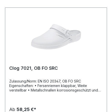
Clog 7021, OB FO SRC
Zulassung/Norm: EN ISO 20347, OB FO SRC
Eigenschaften: • Fersenriemen klappbar, Weite
verstellbar • Metallschnallen korrosionsgeschützt und
nickelfrei • Beständigkeit gegen tierische Fette, Öl und
Benzin Sohle: Rutschhemmend Material: Glattleder,
Decksohle Leder
Ab
58,25 €*