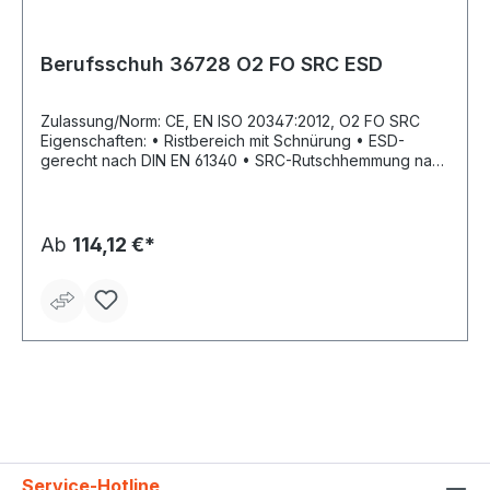
Berufsschuh 36728 O2 FO SRC ESD
Zulassung/Norm: CE, EN ISO 20347:2012, O2 FO SRC
Eigenschaften: • Ristbereich mit Schnürung • ESD-
gerecht nach DIN EN 61340 • SRC-Rutschhemmung nach
EN ISO 2037:2012 • Beständigkeit gegen tierische Fette,
Öl, Kraftstoff Fußbett: Soft-PU-Zwischensohle,
auswechselbare Active-Comfort-Einlegesohle Sohle:
TPU-Laufsohle, rutschhemmend Material:
Ab
114,12 €*
Atmungsaktives Textil, Atmungsaktives Innenfutter mit
Silberionen
Service-Hotline