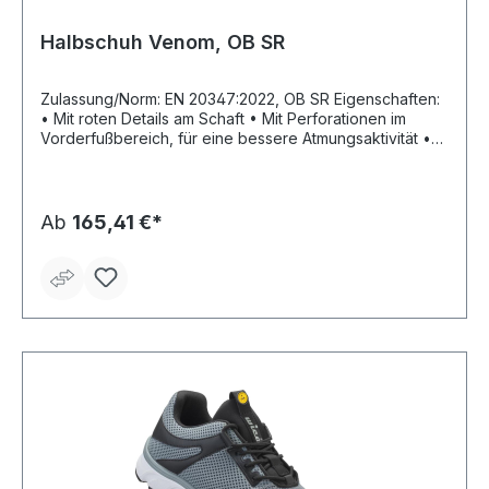
Halbschuh Venom, OB SR
Zulassung/Norm: EN 20347:2022, OB SR Eigenschaften:
• Mit roten Details am Schaft • Mit Perforationen im
Vorderfußbereich, für eine bessere Atmungsaktivität •
Flache Baumwollschnürsenkel • Energierückgabe von
über 55 % durch Infinergy® Technologie Fußbett:
Einlegesohle U-Power Original Sohle: PU-Sohle mit
Infinergy®-Einsatz Material: Schaft aus weichem Leder
Ab
165,41 €*
und Wildleder, Futter aus Leder und Baumwollfrottier,
Zunge aus Stoff, Einlegesohle aus weichem Leder