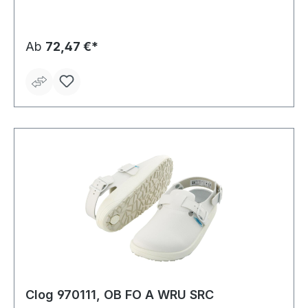
Fette, Öl und Benzin • Auswechselbare Active Comfort
Einlegesohle Sohle: TPU-Laufsohle, rutschhemmend
Material: Glattleder
Ab
72,47 €*
Clog 970111, OB FO A WRU SRC