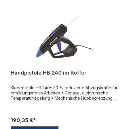
Handpistole HB 240 im Koffer
Klebepistole HB 240• 30 % reduzierte Abzugskräfte für
ermüdungsfreies Arbeiten • Genaue, elektronische
Temperaturregelung • Mechanische Hubbegrenzung
(Abstand des Abzuges zum Handgriff ist komfortabel für
alle Handgrößen einzustellen) • Sehr hohe
Schmelzleistung • Beleuchteter, integrierter
Ein-/Ausschalter • Düse wechselbar
190,35 €*
(Standarddurchmesser 3,0 mm) • Ständer abnehmbar •