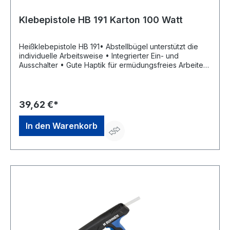
Klebepistole HB 191 Karton 100 Watt
Heißklebepistole HB 191• Abstellbügel unterstützt die
individuelle Arbeitsweise • Integrierter Ein- und
Ausschalter • Gute Haptik für ermüdungsfreies Arbeiten
• Schlanker und gummierter Griff • Abzughebel nah am
Griff - klein und handlich • Geringes Gewicht • Sehr
hohe Austragsleistung • Wechselbare Düse
(Durchmesser 2,5 mm) • 100 Watt Lieferung: Im
39,62 €*
KartonHersteller: Bühnen GmbH & Co. KG, Hinterm
Sielhof 25, 28277 Bremen, DE, +49 (0) 421 - 51 20-0,
In den Warenkorb
info@buehnen.de