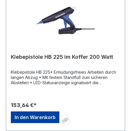
Klebepistole HB 225 im Koffer 200 Watt
Klebepistole HB 225• Ermüdungsfreies Arbeiten durch
langen Abzug • Mit festem Standfuß zum sicheren
Abstellen • LED-Statusanzeige signalisiert die
Arbeitstemparatur • Gradgenaue Einstellmöglichkeit der
Temperatur • Düse wechselbar (Standarddurchmesser
3,0 mm) • Mit abnehmbarem Kabel • Abmessungen: 290
x 205 x 75 mm • Gewicht: 465 g • Betriebsspannung:
153,64 €*
220–240 V, 50/60 Hz • Leistungsaufnahme: 200 W •
Verarbeitungstemperatur: 140 - 230 °C •
In den Warenkorb
Schmelzklebstoffkerzen: 200 mm/300 mm Länge, Ø 12
mm • Schmelzleistung: bis 1,5 kg/h Lieferung: Im
KofferHersteller: Bühnen GmbH & Co. KG, Hinterm