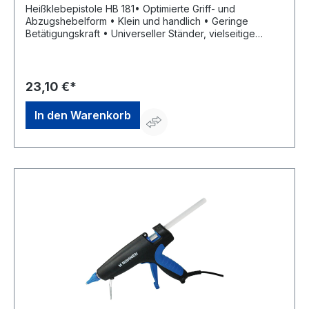
Heißklebepistole HB 181• Optimierte Griff- und
Abzugshebelform • Klein und handlich • Geringe
Betätigungskraft • Universeller Ständer, vielseitige
Abstellmöglichkeiten • Feste Düse (Durchmesser 2,5
mm) • Klebestick-Ø: 12 mm • 80 Watt Lieferung: Im
KartonHersteller: Bühnen GmbH & Co. KG, Hinterm
Sielhof 25, 28277 Bremen, DE, +49 (0) 421 - 51 20-0,
23,10 €*
info@buehnen.de
In den Warenkorb