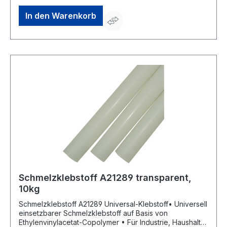
B. Melamin, ABS, Hart-PVC, PS, PET und Plexiglas® •
Rohstoffe entsprechen den FDA-Richtlinien 175.105 für
In den Warenkorb
die Umverpackung von Lebensmitteln •
Erweichungspunkt: ca. 105 °C • Wärmestandfestigkeit:
ca. 65 °C • Viskosität: ca. 4000 mPas bei 180 °C •
Offene Zeit: ca. 10 Sek. (abhängig vom Werkstoff und
von der Auftragsmenge) • Abbindezeit: ca. 7 Sek.
(abhängig von der Isolierwirkung der Materialien,
Auftragsart und Werkstoff)Hersteller: Bühnen GmbH &
Co. KG, Hinterm Sielhof 25, 28277 Bremen, DE, +49 (0)
421 - 51 20-0, info@buehnen.de
Schmelzklebstoff A21289 transparent,
10kg
Schmelzklebstoff A21289 Universal-Klebstoff• Universell
einsetzbarer Schmelzklebstoff auf Basis von
Ethylenvinylacetat-Copolymer • Für Industrie, Haushalt