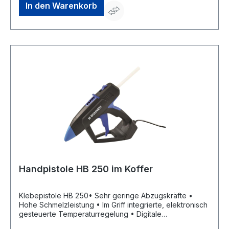
Abmessung: 260 x 215 x 85 mm • Gewicht: 600 g •
In den Warenkorb
Betriebsspannung: 220-230 V, 50/60 Hz •
Leistungsaufnahme: 300 W • Verarbeitungstemperatur:
190 °C • Schmelzklebstoffkerzen: 200 mm / 300 mm
Länge, Ø 12 mm • Schmelzleistung: 1–1,5 kg/h Lieferung:
Im KofferHersteller: Bühnen GmbH & Co. KG, Hinterm
Sielhof 25, 28277 Bremen, DE, +49 (0) 421 - 51 20-0,
info@buehnen.de
Handpistole HB 250 im Koffer
Klebepistole HB 250• Sehr geringe Abzugskräfte •
Hohe Schmelzleistung • Im Griff integrierte, elektronisch
gesteuerte Temperaturregelung • Digitale
Statusanzeige integriert im Handgriff • Mechanische