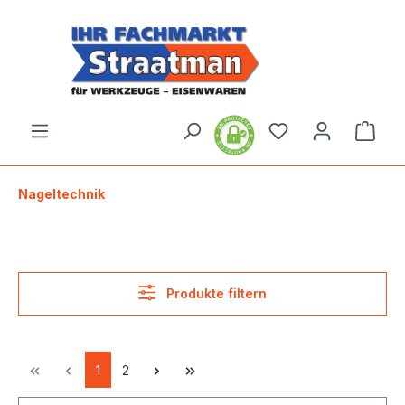
alt springen
Ware
Nageltechnik
Produkte filtern
1
2