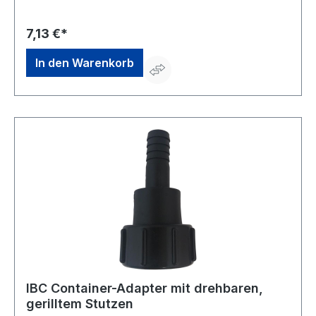
schwarzHersteller: MCC Millennium Coupling Germany
GmbH, Langbaurghstr.5, 53842 Troisdorf, DE,
+492241932580, info@mcc-germany.com
7,13 €*
In den Warenkorb
IBC Container-Adapter mit drehbaren,
gerilltem Stutzen