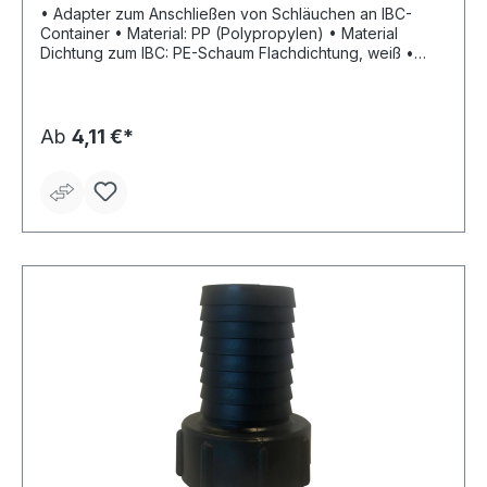
• Adapter zum Anschließen von Schläuchen an IBC-
Container • Material: PP (Polypropylen) • Material
Dichtung zum IBC: PE-Schaum Flachdichtung, weiß •
Betriebsdruck: max. 10 bar mit 2-facher Sicherheit •
Temperaturbeständigkeit: –5 °C bis +60 °C • Farbe:
schwarz
Ab
4,11 €*