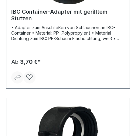
IBC Container-Adapter mit gerilltem
Stutzen
• Adapter zum Anschließen von Schläuchen an IBC-
Container • Material: PP (Polypropylen) • Material
Dichtung zum IBC: PE-Schaum Flachdichtung, weiß •
Betriebsdruck: max. 10 bar mit 2-facher Sicherheit •
Temperaturbeständigkeit: –5 °C bis +60 °C • Farbe:
schwarz
Ab
3,70 €*