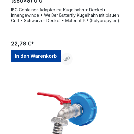
(S60x6) 0 0
IBC Container-Adapter mit Kugelhahn + Deckel•
Innengewinde • Weißer Butterfly Kugelhahn mit blauen
Griff • Schwarzer Deckel • Material: PP (Polypropylen) •
Betriebsdruck: max. 10 bar mit 2-facher Sicherheit •
Temperaturbeständigkeit: –5 °C bis +60 °CHersteller:
MCC Millennium Coupling Germany GmbH,
Langbaurghstr.5, 53842 Troisdorf, DE, +492241932580,
22,78 €*
info@mcc-germany.com
In den Warenkorb