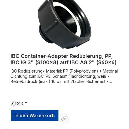
IBC Container-Adapter Reduzierung, PP,
IBC IG 3" (S100x8) auf IBC AG 2" (S60x6)
IBC Reduzierung• Material: PP (Polypropylen) • Material
Dichtung zum IBC: PE-Schaum Flachdichtung, weiß •
Betriebsdruck (max.) 10 bar mit 2facher Sicherheit •
Temperaturbeständigkeit: –5 °C bis +60 °C • Farbe:
schwarzHersteller: MCC Millennium Coupling Germany
GmbH, Langbaurghstr.5, 53842 Troisdorf, DE,
+492241932580, info@mcc-germany.com
7,12 €*
In den Warenkorb