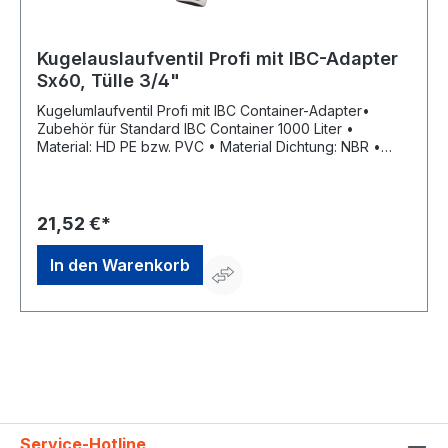
Kugelauslaufventil Profi mit IBC-Adapter
Sx60, Tülle 3/4"
Kugelumlaufventil Profi mit IBC Container-Adapter•
Zubehör für Standard IBC Container 1000 Liter •
Material: HD PE bzw. PVC • Material Dichtung: NBR •
Temperaturbeständigkeit: –10 °C bis +65 °CHersteller:
APD Schlauchtechnik GmbH, Technologiering 12, 41751
Viersen-Dülken, DE, +492163949960, info@apd-
schlauchtechnik.de
21,52 €*
In den Warenkorb
Service-Hotline