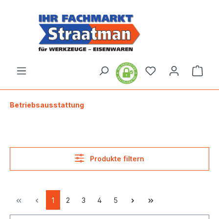
alt springen
Ware
Betriebsausstattung
Produkte filtern
1
2
3
4
5