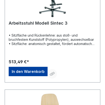
Arbeitsstuhl Modell Sintec 3
• Sitzfläche und Rückenlehne: aus stoß- und
bruchfestem Kunststoff (Polypropylen), auswechselbar
• Sitzfläche: anatomisch gestaltet, fördert automatisch
die richtige Sitzposition • Rückenlehnen: unten breit,
oben schmal, entlastet die Wirbelsäule und die
Muskulatur • Kunststoff- und Stahlteile: in RAL 7012
basaltgrau • Mit Aufstiegshilfe • Untergestell:
513,49 €*
kippsicheres Fußkreuz mit abriebfesten Kunststoff-
Bodengleitern, schwarz Eigenschaften: •
In den Warenkorb
Sitzhöhenverstellung • Rückenlehnehöhenverstellung