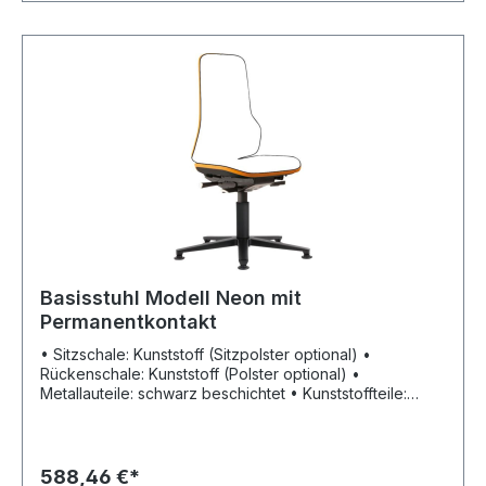
Entladung sorgt die bauteilübergreifende
Gesamtableitung.
Basisstuhl Modell Neon mit
Permanentkontakt
• Sitzschale: Kunststoff (Sitzpolster optional) •
Rückenschale: Kunststoff (Polster optional) •
Metallauteile: schwarz beschichtet • Kunststoffteile:
basaltgrau • Flexband: aus weichem Kunststoff •
Untergestell: Aluminium-Fußkreuz, schwarz
Eigenschaften: • Permanentkontakt: begleitet die
Bewegungen des Oberkörpers und sorgt dafür, dass
588,46 €*