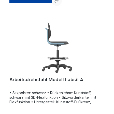
Biotechnologie-Labor geeignet: entspricht den
Sicherheitsklassen S1, S2, S3 der Biostoff-Verordnung •
Schadstofffrei: keine Giftstoffe und Emissionen
Arbeitsdrehstuhl Modell Labsit 4
• Sitzpolster: schwarz • Rückenlehne: Kunststoff,
schwarz, mit 3D-Flexfunktion • Sitzvorderkante : mit
Flexfunktion • Untergestell: Kunststoff-Fußkreuz,
schwarz • Mit Sitz-Stopp-Rollen und
höhenverstellbarem Fußring Eigenschaften: • Fugenarm: