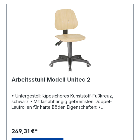
Arbeitsstuhl Modell Unitec 2
• Untergestell: kippsicheres Kunststoff-Fußkreuz,
schwarz • Mit lastabhängig gebremsten Doppel-
Laufrollen für harte Böden Eigenschaften: •
Permanentkontakt: Rückenlehne begleitet die
Bewegungen des Oberkörpers und sorgt dafür, dass
der Rücken stets ideal gestützt bleibt •
Höhenverstellung: Sitz stufenlos mit Gasdruckfeder,
249,31 €*
Rückenlehne im Sitzen verstellbar