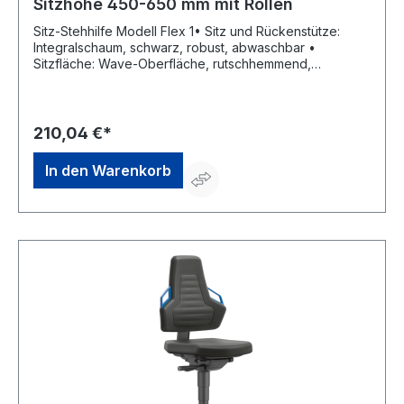
Sitzhöhe 450-650 mm mit Rollen
Sitz-Stehhilfe Modell Flex 1• Sitz und Rückenstütze:
Integralschaum, schwarz, robust, abwaschbar •
Sitzfläche: Wave-Oberfläche, rutschhemmend,
strukturiert, um 360° drehbar • Rückenstütze:
körpergerecht • Sitzhöhen-Einstellung: stufenlos, mit
Gasdruckfeder • Untergestell: Fußkreuz mit Rollen für
harte Böden Hinweis: Praktischer Sitz-Steh-Stuhl –
210,04 €*
Hocker und Stehhilfe.Hersteller: Interstuhl Büromöbel
GmbH & Co. KG, Bruehlstr. 21, 72469 Messstetten-
In den Warenkorb
Tieringe, DE, +4974368710, info@interstuhl.de