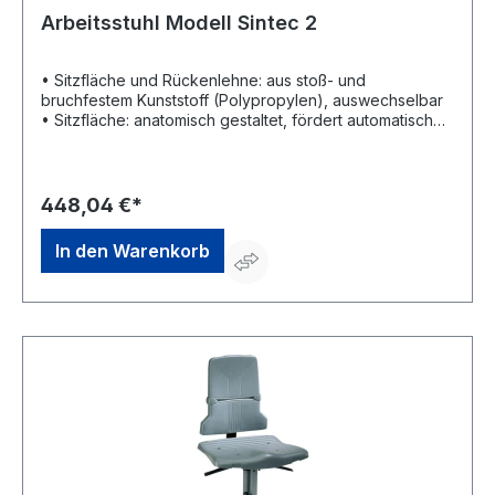
Arbeitsstuhl Modell Sintec 2
• Sitzfläche und Rückenlehne: aus stoß- und
bruchfestem Kunststoff (Polypropylen), auswechselbar
• Sitzfläche: anatomisch gestaltet, fördert automatisch
die richtige Sitzposition • Rückenlehnen: unten breit,
oben schmal, entlastet die Wirbelsäule und die
Muskulatur • Kunststoff- und Stahlteile: in RAL 7012
basaltgrau • Untergestell: kippsicheres Fußkreuz,
448,04 €*
schwarz • Mit lastabhängig gebremsten Sicherheits-
Doppelrollen für harte Böden Eigenschaften: •
In den Warenkorb
Sitzhöhenverstellung • Rückenlehnehöhenverstellung