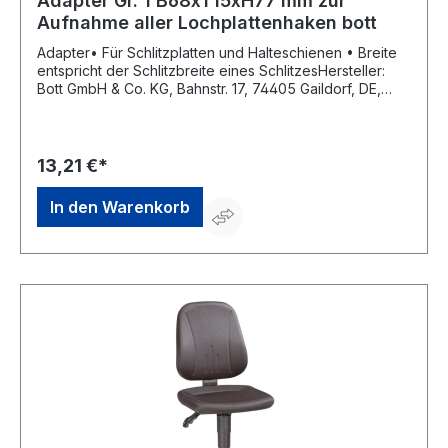
Adapter Gr. 1 B68xT15xH77 mm zur
Aufnahme aller Lochplattenhaken bott
Adapter• Für Schlitzplatten und Halteschienen • Breite
entspricht der Schlitzbreite eines SchlitzesHersteller:
Bott GmbH & Co. KG, Bahnstr. 17, 74405 Gaildorf, DE,
+4979712510, info@bott.de
13,21 €*
In den Warenkorb