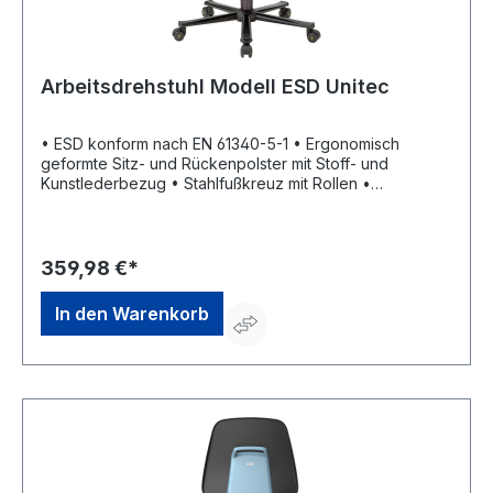
Arbeitsdrehstuhl Modell ESD Unitec
• ESD konform nach EN 61340-5-1 • Ergonomisch
geformte Sitz- und Rückenpolster mit Stoff- und
Kunstlederbezug • Stahlfußkreuz mit Rollen •
Permanentkontakt: begleitet die Bewegungen des
Oberkörpers und sorgt dafür, dass der Rücken stets
ideal gestützt bleibt • Mit
Rückenlehnenhöhenverstellung
359,98 €*
In den Warenkorb