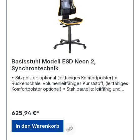
Basisstuhl Modell ESD Neon 2,
Synchrontechnik
• Sitzpolster: optional (leitfähiges Komfortpolster) •
Rückenschale: volumenleitfähiges Kunststoff, (leitfähiges
Komfortpolster optional) • Stahlbauteile: leitfähig und
schwarz beschichtet • Flexband: aus weichem
Kunststoff • Untergestell: Aluminium-Fußkreuz, schwarz
• Rollen: lastabhängig gebremst Eigenschaften: •
Synchrontechnik: sorgt für ein aktives, dynamisches
625,94 €*
Sitzen inklusive Gewichtsregulierung, Sitz und Lehne
begleiten den Körper in seiner Bewegung •
In den Warenkorb
Sitzhöhenverstellung • Sitzneigeverstellung •
Sitztiefenverstellung • Rückenlehnenhöhenverstellung •
Gewichtsregulierung Hinweis: Für eine zuverlässige