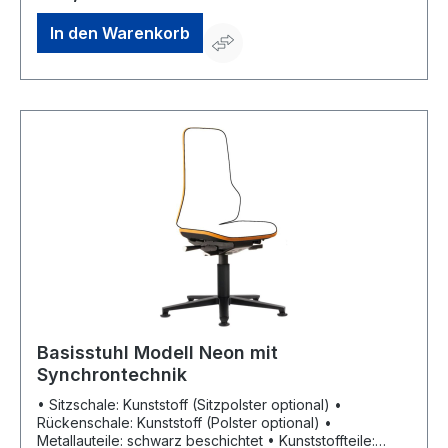
der Rücken stets ideal gestützt bleibt •
Sitzhöhenverstellung • Sitzneigeverstellung •
In den Warenkorb
Sitztiefenverstellung • Rückenlehnenhöhenverstellung
Hinweis: Die innovative Stuhl- und Polster-Kombination
im 1+1-System sorgt für Flexibilität und eine perfekte
Anpassung an den jeweiligen Arbeitsbereich. Wichtig –
Der Stuhl ist nur mit Polster-Element besitzbar!
Basisstuhl Modell Neon mit
Synchrontechnik
• Sitzschale: Kunststoff (Sitzpolster optional) •
Rückenschale: Kunststoff (Polster optional) •
Metallauteile: schwarz beschichtet • Kunststoffteile: