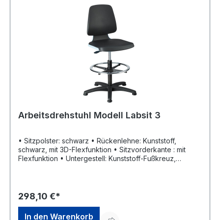
Arbeitsdrehstuhl Modell Labsit 3
• Sitzpolster: schwarz • Rückenlehne: Kunststoff,
schwarz, mit 3D-Flexfunktion • Sitzvorderkante : mit
Flexfunktion • Untergestell: Kunststoff-Fußkreuz,
schwarz • Mit Gleiter und höhenverstellbarem Fußring
Eigenschaften: • Fugenarm: für einfache Reinigung und
Desinfektion • Desinfizierbar und chemikalienbeständig:
resistent gegen alle gängigen Desinfektionsmittel und
298,10 €*
Chemikalien nach ISO 2812 • Reinraumgeeignet: für den
Einsatz in Reinräumen der Klasse 3 nach ISO 146441-1 •
In den Warenkorb