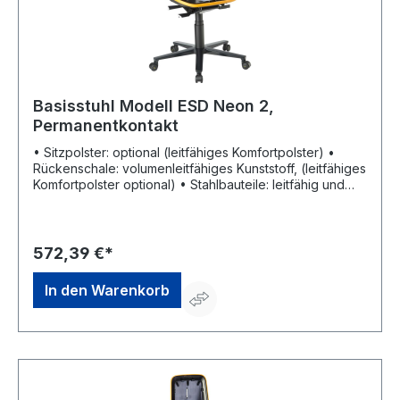
Basisstuhl Modell ESD Neon 2,
Permanentkontakt
• Sitzpolster: optional (leitfähiges Komfortpolster) •
Rückenschale: volumenleitfähiges Kunststoff, (leitfähiges
Komfortpolster optional) • Stahlbauteile: leitfähig und
schwarz beschichtet • Flexband: aus weichem
Kunststoff • Untergestell: Aluminium-Fußkreuz, schwarz
• Rollen: lastabhängig gebremst Eigenschaften: •
Permanentkontakt: begleitet die Bewegungen des
572,39 €*
Oberkörpers und sorgt dafür, dass der Rücken stets
ideal gestützt bleibt • Sitzhöhenverstellung •
In den Warenkorb
Sitzneigeverstellung • Sitztiefenverstellung •
Rückenlehnenhöhenverstellung • Gewichtsregulierung
Hinweis: Für eine zuverlässige Entladung sorgt die
bauteilübergreifende Gesamtableitung.