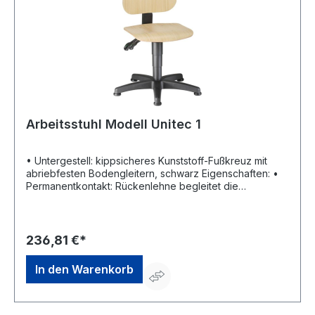
Arbeitsstuhl Modell Unitec 1
• Untergestell: kippsicheres Kunststoff-Fußkreuz mit
abriebfesten Bodengleitern, schwarz Eigenschaften: •
Permanentkontakt: Rückenlehne begleitet die
Bewegungen des Oberkörpers und sorgt dafür, dass
der Rücken stets ideal gestützt bleibt •
Höhenverstellung: Sitz stufenlos mit Gasdruckfeder,
Rückenlehne im Sitzen verstellbar
236,81 €*
In den Warenkorb