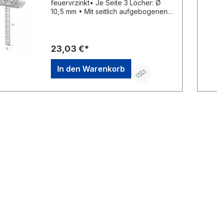
feuervrzinkt• Je Seite 3 Löcher: Ø
10,5 mm • Mit seitlich aufgebogenen
Führungsflächen Palettenmenge: 500
Stück.Hersteller: Einkaufsbüro
Deutscher Eisenhändler GmbH, EDE
Platz 1, 42389 Wuppertal, DE,
23,03 €*
+4920260960, webkontakt@ede.de
In den Warenkorb