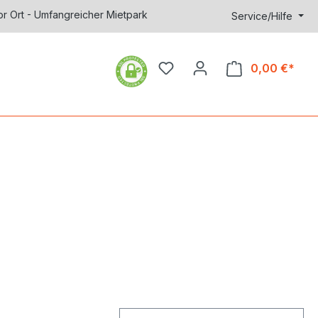
or Ort - Umfangreicher Mietpark
Service/Hilfe
0,00 €*
Ware