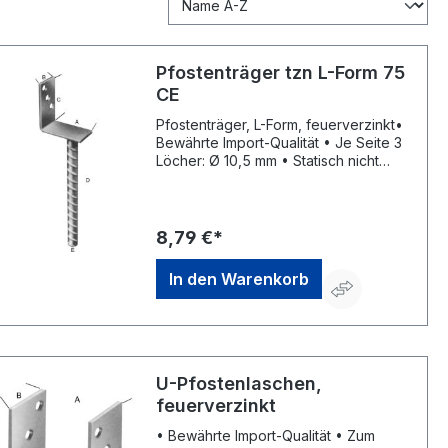
Pfostenträger tzn L-Form 75
CE
Pfostenträger, L-Form, feuerverzinkt•
Bewährte Import-Qualität • Je Seite 3
Löcher: Ø 10,5 mm • Statisch nicht
geeignet für hohe Flecht- und
Sichtschutzzäune Palettenmenge: 624
Stück.Hersteller: Einkaufsbüro
Deutscher Eisenhändler GmbH, EDE
8,79 €*
Platz 1, 42389 Wuppertal, DE,
+4920260960, webkontakt@ede.de
In den Warenkorb
U-Pfostenlaschen,
feuerverzinkt
• Bewährte Import-Qualität • Zum