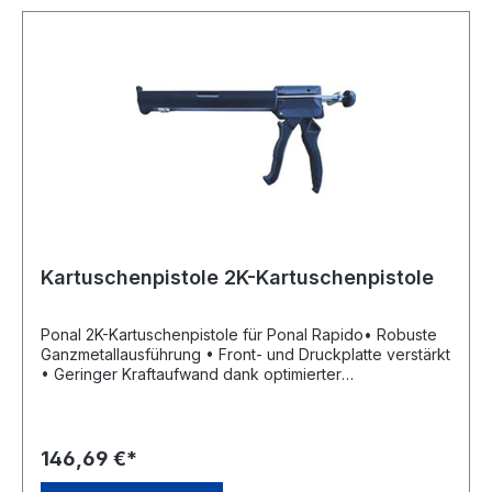
Kartuschenpistole 2K-Kartuschenpistole
Ponal 2K-Kartuschenpistole für Ponal Rapido• Robuste
Ganzmetallausführung • Front- und Druckplatte verstärkt
• Geringer Kraftaufwand dank optimierter
ÜbersetzungHersteller: Henkel AG & Co. KGaA, Henkel-
Teroson-Str.57, 69123 Heidelberg, DE, +4962217040,
corporate.communications@henkel.com
146,69 €*