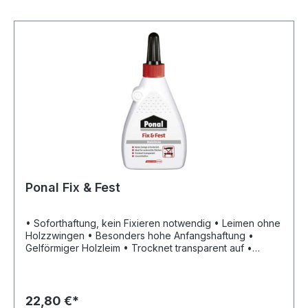
nicht unter +6 °C liegen (Weißpunkt) • Verbrauch ca.
150 g/m² • Pressdruck mindestens 15 N/cm²
Ponal Fix & Fest
• Soforthaftung, kein Fixieren notwendig • Leimen ohne
Holzzwingen • Besonders hohe Anfangshaftung •
Gelförmiger Holzleim • Trocknet transparent auf •
Lösemittelfrei • Überstreichbar nach Durchtrocknung •
Eignet sich optimal für die Anwendung auf senkrechten
Flächen • Klebt Holz, MDF und Holzprodukten, auch in
Verbindung mit Keramik, Beton, Steinen, Ziegelsteinen,
22,80 €*