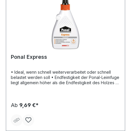
Ponal Express
• Ideal, wenn schnell weiterverarbeitet oder schnell
belastet werden soll • Endfestigkeit der Ponal-Leimfuge
liegt allgemein höher als die Endfestigkeit des Holzes •
Verleimt alle Holzarten, Holzwerkstoffe und DKS-Platten
• Geeignet für Bastlerarbeiten, Fugenverleimung (z. B.
Massivholzanleimer und Brettfugen), Furnier- und
Kunststoffkanten (außer PVC-, ABS- und rückseitig
Ab
9,69 €*
unbehandelten bzw. ungeschliffenen Polyesterkanten),
Anleimung und Flächenverleimung (z. B. DKS-Platten auf
Spanplatten) • Erfüllt nach EN 204 die
Beanspruchungsgruppe D2 • Offene Zeit bei +20 °C
Raumtemperatur max. 8 Min • Verarbeitungszeit darf