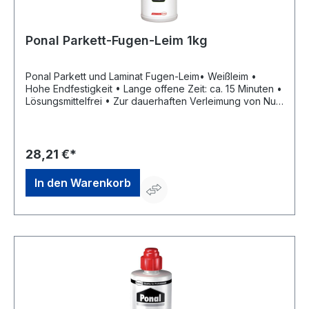
Ponal Parkett-Fugen-Leim 1kg
Ponal Parkett und Laminat Fugen-Leim• Weißleim •
Hohe Endfestigkeit • Lange offene Zeit: ca. 15 Minuten •
Lösungsmittelfrei • Zur dauerhaften Verleimung von Nut
und Feder bei der Verlegung von
Fertigparkettelementen, Laminatböden, Spanplatten und
OSB-Platten, Massivholz und Verlegeplatten • Für eine
wasserfeste Verleimungen nach DIN EN 204
28,21 €*
D3Gefahrenhinweise:EUH208: Enthält
Isothiazolinongemisch (C(M)IT/MIT (3:1)) . Kann
In den Warenkorb
allergische Reaktionen hervorrufen.