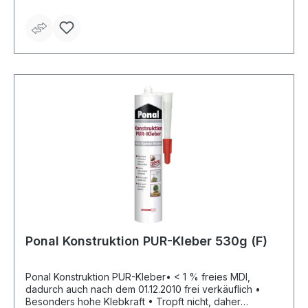
Putz, Trockenbauplatten, Luminium, Styropor®,Hart-PVC
und Kunststoffen • Korrekturzeit: ca. 5 bis 10 Minuten •
Reichweite: ca. 300 g/m² (abhängig von Spaltgröße und
Saugfähigkeit des Materials) • Spaltfüllend bis max. 3
mm
Ponal Konstruktion PUR-Kleber 530g (F)
Ponal Konstruktion PUR-Kleber• < 1 % freies MDI,
dadurch auch nach dem 01.12.2010 frei verkäuflich •
Besonders hohe Klebkraft • Tropft nicht, daher