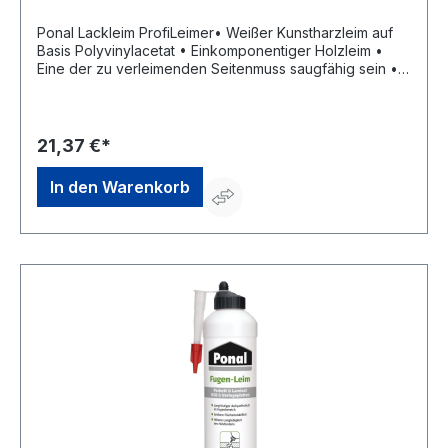
Ponal Lackleim ProfiLeimer• Weißer Kunstharzleim auf
Basis Polyvinylacetat • Einkomponentiger Holzleim •
Eine der zu verleimenden Seitenmuss saugfähig sein •
Frostfrei zu lagern • Für Verleimung auf lackierten und
HPL-beschichteten FlächenGefahrenhinweise:EUH208:
Enthält 1,2-Benzisothiazol-3(2H)-on;
Isothiazolinongemisch (C(M)IT/MIT (3:1)). Kann
21,37 €*
allergische Reaktionen hervorrufen.
In den Warenkorb