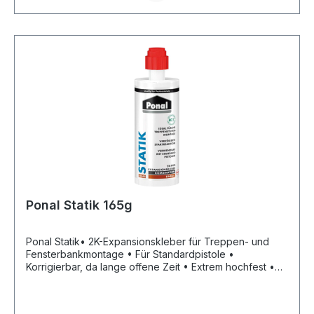
Holz/Kunststoff). • Verklebt ebenso Materialien wie z. B.
Metalle, Kunststoffe, Keramik und HPL-Platten
untereinander oder als Kombinationsverklebung
miteinander • Für innen und außen • Wasserbeständig
nach DIN EN 204/D4 • Temperaturbeständig: –30 °C bis
+80 °CHarz Härter Gefahrenhinweise: Achtung H317:
Kann allergische Hautreaktionen verursachen;H332:
Gesundheitsschädlich bei Einatmen;H335: Kann die
Atemwege reizenHersteller: Henkel AG & Co. KGaA,
Henkel-Teroson-Str.57, 69123 Heidelberg, DE,
+4962217040, corporate.communications@henkel.com
Ponal Statik 165g
Ponal Statik• 2K-Expansionskleber für Treppen- und
Fensterbankmontage • Für Standardpistole •
Korrigierbar, da lange offene Zeit • Extrem hochfest •
B2-Qualität nach DIN 4102 • Schneidbar nach 8 Minuten
• Formstabil ± 2 % • Schaumausbeute ca. 3 Liter •
Belastbar nach 20 MinutenSignalwort: Gefahr