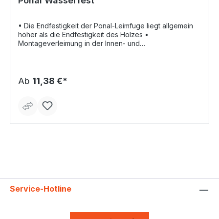
Ponal Wasserfest
• Die Endfestigkeit der Ponal-Leimfuge liegt allgemein
höher als die Endfestigkeit des Holzes •
Montageverleimung in der Innen- und
Außenanwendung, z. B. Fenster und Türen • Auch für
Fertigparkett geeignet • Erfüllt nach EN 204 die
Beanspruchungsgruppe D3 • Die offene Zeit beträgt bei
+20 °C Raumtemperatur max. 10 Min. • Verarbeitungszeit
Ab
11,38 €*
nicht unter +3 °C liegen (Weißpunkt) • Verbrauch ca.
150 g/m² • Pressdruck mindestens 20 N/cm²
Service-Hotline