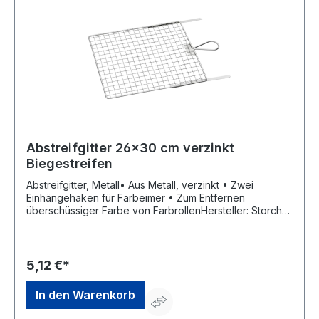
Abstreifgitter 26x30 cm verzinkt
Biegestreifen
Abstreifgitter, Metall• Aus Metall, verzinkt • Zwei
Einhängehaken für Farbeimer • Zum Entfernen
überschüssiger Farbe von FarbrollenHersteller: Storch-
Ciret Holding GmbH, Platz der Republik 6, 42107
Wuppertal, DE, +4920249200, info@storch.de
5,12 €*
In den Warenkorb