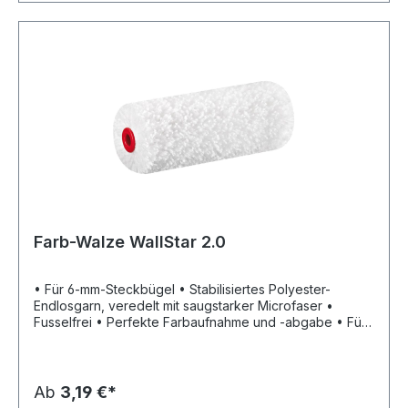
Farb-Walze WallStar 2.0
• Für 6-mm-Steckbügel • Stabilisiertes Polyester-
Endlosgarn, veredelt mit saugstarker Microfaser •
Fusselfrei • Perfekte Farbaufnahme und -abgabe • Für
ein exzellentes Oberflächenfinish • Durch die Polhöhe
von 15 mm für glatte Flächen wie z.B. Gipskarton oder
verspachtelte Q3-Q4 Wände bestens geeignet
Ab
3,19 €*