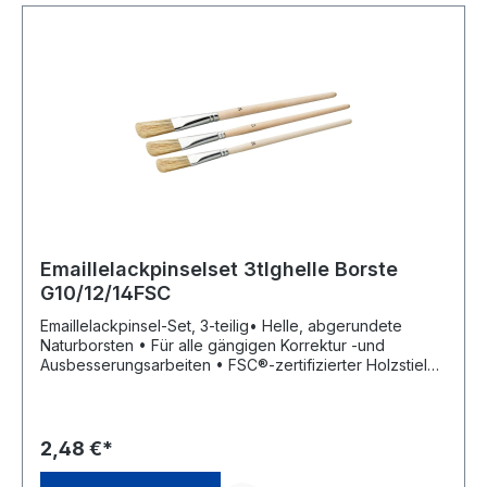
Emaillelackpinselset 3tlghelle Borste
G10/12/14FSC
Emaillelackpinsel-Set, 3-teilig• Helle, abgerundete
Naturborsten • Für alle gängigen Korrektur -und
Ausbesserungsarbeiten • FSC®-zertifizierter Holzstiel
Bestehend aus: Emaillelackpinsel 10, 12 und 14
mmHersteller: Storch-Ciret Holding GmbH, Platz der
Republik 6, 42107 Wuppertal, DE, +4920249200,
info@storch.de
2,48 €*