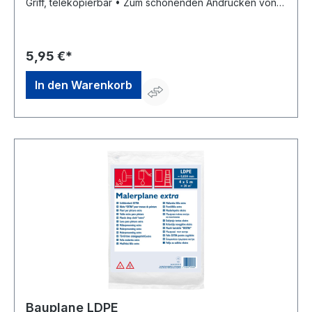
Griff, telekopierbar • Zum schonenden Andrücken von
Tapeten, Stoßkanten, Plakaten etc.Hersteller: Storch-
Ciret Holding GmbH, Platz der Republik 6, 42107
Wuppertal, DE, +4920249200, info@storch.de
5,95 €*
In den Warenkorb
Bauplane LDPE