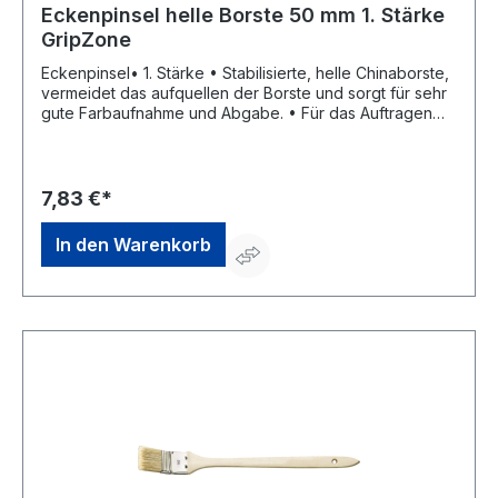
Eckenpinsel helle Borste 50 mm 1. Stärke
GripZone
Eckenpinsel• 1. Stärke • Stabilisierte, helle Chinaborste,
vermeidet das aufquellen der Borste und sorgt für sehr
gute Farbaufnahme und Abgabe. • Für das Auftragen
aller Dispersionen geeignet • FSC®-zertifizierter
Hartholzstiel, mit "GripZone" • Zwinge aus rostfreiem
StahlHersteller: Storch-Ciret Holding GmbH, Platz der
Republik 6, 42107 Wuppertal, DE, +4920249200,
7,83 €*
info@storch.de
In den Warenkorb