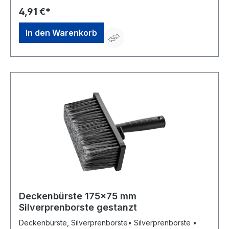
GmbH, Platz der Republik 6, 42107 Wuppertal, DE,
4,91 €*
+4920249200, info@storch.de
In den Warenkorb
Deckenbürste 175x75 mm
Silverprenborste gestanzt
Deckenbürste, Silverprenborste• Silverprenborste •