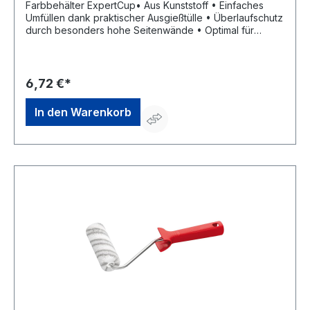
Farbbehälter ExpertCup• Aus Kunststoff • Einfaches
Umfüllen dank praktischer Ausgießtülle • Überlaufschutz
durch besonders hohe Seitenwände • Optimal für
dünnflüssige LasurenHersteller: Storch-Ciret Holding
GmbH, Platz der Republik 6, 42107 Wuppertal, DE,
+4920249200, info@storch.de
6,72 €*
In den Warenkorb