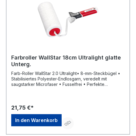
Farbroller WallStar 18cm Ultralight glatte
Unterg.
Farb-Roller WallStar 2.0 Ultralight• 8-mm-Steckbügel •
Stabilisiertes Polyester-Endlosgarn, veredelt mit
saugstarker Microfaser • Fusselfrei • Perfekte
Farbaufnahme und -abgabe • Für ein exzellentes
Oberflächenfinish • Leicht auswaschbar • Durch die
Polhöhe von 15 mm für glatte Flächen wie z.B.
Gipskarton oder verspachtelte Q3-Q4 Wände bestens
21,75 €*
geeignet • UltraLight Bügel aus pulverbeschichtetem
Aluminium, für Gewichtsersparnis • Mit 3-Komponenten-
In den Warenkorb
GriffHersteller: Storch-Ciret Holding GmbH, Platz der
Republik 6, 42107 Wuppertal, DE, +4920249200,
info@storch.de