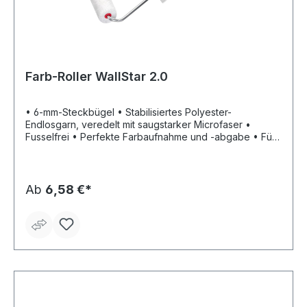
Farb-Roller WallStar 2.0
• 6-mm-Steckbügel • Stabilisiertes Polyester-
Endlosgarn, veredelt mit saugstarker Microfaser •
Fusselfrei • Perfekte Farbaufnahme und -abgabe • Für
ein exzellentes Oberflächenfinish • Durch die Polhöhe
von 15 mm für glatte Flächen wie z.B. Gipskarton oder
verspachtelte Q3-Q4 Wände bestens geeignet • Bügel
abgewinkelt • Mit 3-Komponenten-Griff
Ab
6,58 €*