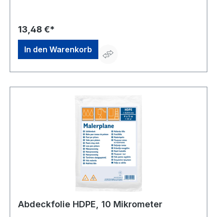
sowie AußenbereichHersteller: Storch-Ciret Holding
GmbH, Platz der Republik 6, 42107 Wuppertal, DE,
+4920249200, info@storch.de
13,48 €*
In den Warenkorb
Abdeckfolie HDPE, 10 Mikrometer