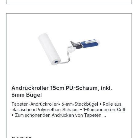
Andrückroller 15cm PU-Schaum, inkl.
6mm Bügel
Tapeten-Andrückroller• 6-mm-Steckbügel • Rolle aus
elastischem Polyurethan-Schaum • 1-Komponenten-Griff
• Zum schonenden Andrücken von Tapeten,
Stoßkanten, Plakaten etc.Hersteller: Storch-Ciret Holding
GmbH, Platz der Republik 6, 42107 Wuppertal, DE,
+4920249200, info@storch.de