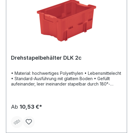
Drehstapelbehälter DLK 2c
• Material: hochwertiges Polyethylen • Lebensmittelecht
• Standard-Ausführung mit glattem Boden • Gefüllt
aufeinander, leer ineinander stapelbar durch 180°-
Drehung • Halterung für Etiketten Lieferung: Nur in
Verpackungseinheiten. Lieferzeit ca. 2 Wochen. Keine
Retourenlieferung möglich.
Ab
10,53 €*