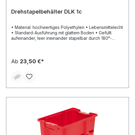
Drehstapelbehälter DLK 1c
• Material: hochwertiges Polyethylen • Lebensmittelecht
• Standard-Ausführung mit glattem Boden • Gefüllt
aufeinander, leer ineinander stapelbar durch 180°-
Drehung • Halterung für Etiketten Lieferung: Nur in
Verpackungseinheiten. Lieferzeit ca. 2 Wochen. Keine
Retourenlieferung möglich.
Ab
23,50 €*