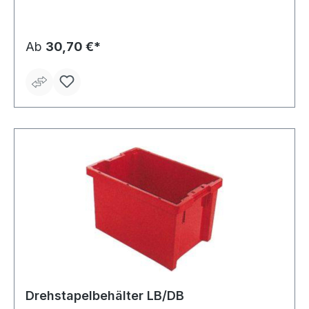
• Vorteil: leer ineinander und gefüllt aufeinander
stapelbar
Ab
30,70 €*
Drehstapelbehälter LB/DB