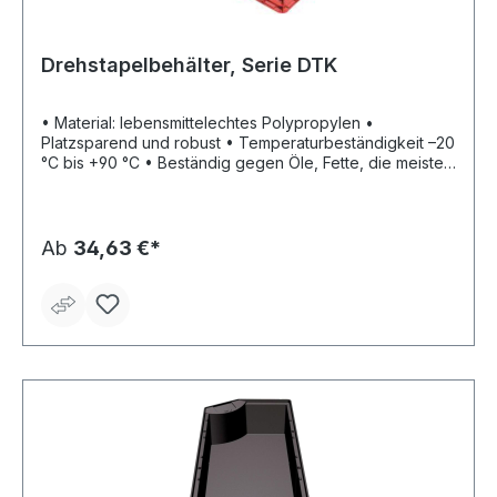
Drehstapelbehälter, Serie DTK
• Material: lebensmittelechtes Polypropylen •
Platzsparend und robust • Temperaturbeständigkeit –20
°C bis +90 °C • Beständig gegen Öle, Fette, die meisten
Säuren und Laugen • Durchfassgriff an den Stirnseiten •
Rippenboden für Rollenbahnen geeignet Lieferung: Nur
in Verpackungseinheiten. Lieferzeit ca. 2 Wochen. Keine
Retourenlieferung möglich.
Ab
34,63 €*