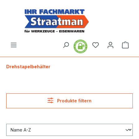
alt springen
Ware
Drehstapelbehälter
Produkte filtern