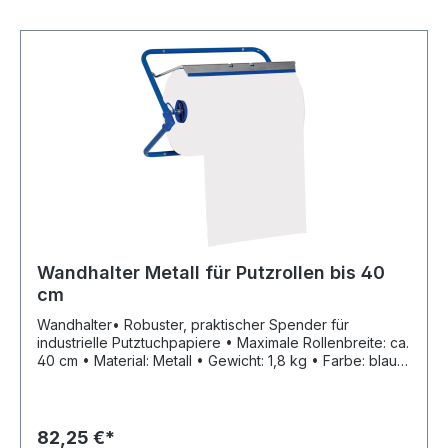
Wandhalter Metall für Putzrollen bis 40
cm
Wandhalter• Robuster, praktischer Spender für
industrielle Putztuchpapiere • Maximale Rollenbreite: ca.
40 cm • Material: Metall • Gewicht: 1,8 kg • Farbe: blau
lackiert Lieferung: ohne Putzrolle.Hersteller: ELOS GmbH
& Co. KG, In der Welle 5 - 6, 49565 Bramsche, DE,
+495468777980, info@elos.de.comHinweis: Lieferung
ohne Putzrolle.
82,25 €*