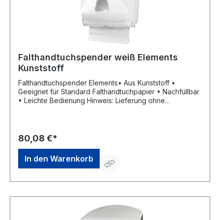
Falthandtuchspender weiß Elements
Kunststoff
Falthandtuchspender Elements• Aus Kunststoff •
Geeignet für Standard Falthandtuchpapier • Nachfüllbar
• Leichte Bedienung Hinweis: Lieferung ohne
Falthandtuchpapier.Hersteller: ELOS GmbH & Co. KG, In
der Welle 5 - 6, 49565 Bramsche, DE, +495468777980,
info@elos.de.comHinweis: Lieferung ohne
Falthandtuchpapier.
80,08 €*
In den Warenkorb