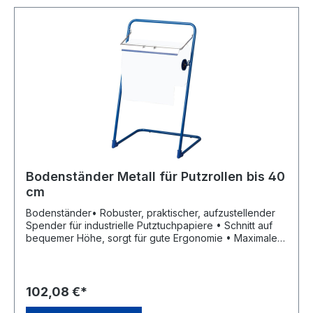
Bodenständer Metall für Putzrollen bis 40
cm
Bodenständer• Robuster, praktischer, aufzustellender
Spender für industrielle Putztuchpapiere • Schnitt auf
bequemer Höhe, sorgt für gute Ergonomie • Maximale
Rollenbreite: ca. 40 cm • Material: Metall • Gewicht: 3,5
kg • Farbe: blau lackiert Lieferung: ohne
Putzrolle.Hersteller: ELOS GmbH & Co. KG, In der Welle 5
- 6, 49565 Bramsche, DE, +495468777980,
102,08 €*
info@elos.de.comHinweis: Lieferung ohne Putzrolle.