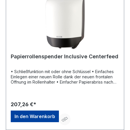
Papierrollenspender Inclusive Centerfeed
• Schließfunktion mit oder ohne Schlüssel • Einfaches
Einlegen einer neuen Rolle dank der neuen frontalen
Öffnung im Rollenhalter • Einfacher Papierabriss nach
vorne sowie seitlich • Sowohl Rollen ohne Hülse als
auch Rollen mit herausnehmbarer Hülse verwendbar •
Neue flexible Rollenbremse für eine verbesserte
Papierausgabe
207,26 €*
In den Warenkorb