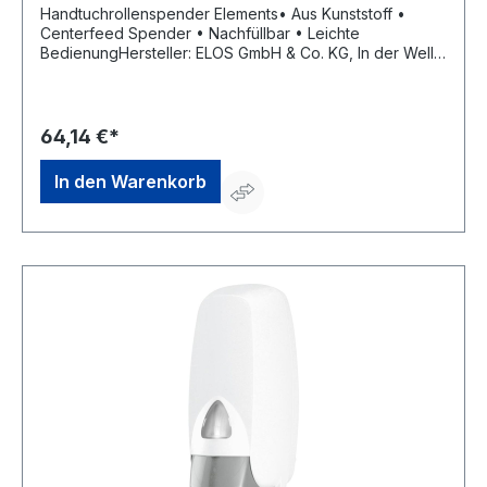
Handtuchrollenspender Elements• Aus Kunststoff •
Centerfeed Spender • Nachfüllbar • Leichte
BedienungHersteller: ELOS GmbH & Co. KG, In der Welle
5 - 6, 49565 Bramsche, DE, +495468777980,
info@elos.de.com
64,14 €*
In den Warenkorb