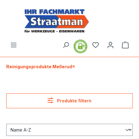
alt springen
Ware
Reinigungsprodukte Mellerud®
Produkte filtern