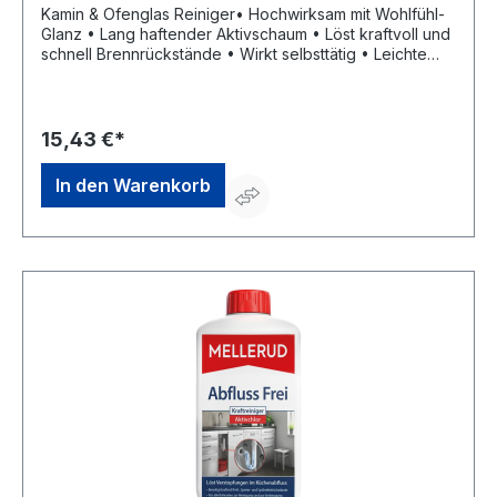
Kamin & Ofenglas Reiniger• Hochwirksam mit Wohlfühl-
Glanz • Lang haftender Aktivschaum • Löst kraftvoll und
schnell Brennrückstände • Wirkt selbsttätig • Leichte
AnwendungSignalwort: Gefahr Gefahrenhinweise: H290:
Kann gegenüber Metallen korrosiv sein;H314: Verursacht
schwere Verätzungen der Haut und schwere
Augenschäden EUH071: Wirkt ätzend auf die
15,43 €*
Atemwege.Hersteller: Mellerud Chemie GmbH,
Bernhard-Röttgen-Waldweg 20, 41379 Brueggen, DE,
In den Warenkorb
+492163950900, service@mellerud.de