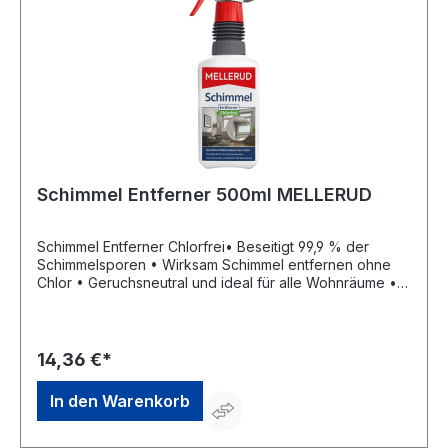
Schimmel Entferner 500ml MELLERUD
Schimmel Entferner Chlorfrei• Beseitigt 99,9 % der
Schimmelsporen • Wirksam Schimmel entfernen ohne
Chlor • Geruchsneutral und ideal für alle Wohnräume •
Wirkt selbsttätig durch Aktiv-Sauerstoff Hinweis:
Biozidprodukte vorsichtig verwenden. Vor Gebrauch
stets Etikett und Produktinformationen lesen.Signalwort:
Achtung Gefahrenhinweise: H319: Verursacht schwere
14,36 €*
AugenreizungHersteller: Mellerud Chemie GmbH,
Bernhard-Röttgen-Waldweg 20, 41379 Brueggen, DE,
In den Warenkorb
+492163950900, service@mellerud.de