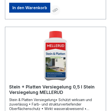
Augenreizung;H412: Schädlich für Wasserorganismen,
mit langfristiger Wirkung EUH206: Achtung! Nicht
In den Warenkorb
zusammen mit anderen Produkten verwenden, da
gefährliche Gase (Chlor) freigesetzt werden können.
Biozidprodukte vorsichtig verwenden. Vor Gebrauch
stets Etikett und Produktinformationen lesen. N-
79451Hersteller: Mellerud Chemie GmbH, Bernhard-
Röttgen-Waldweg 20, 41379 Brueggen, DE,
+492163950900, service@mellerud.de
Stein + Platten Versiegelung 0,5 l Stein
Versiegelung MELLERUD
Stein & Platten Versiegelung• Schützt wirksam und
zuverlässig • Farb- und strukturvertiefender
Oberflächenschutz • Wirkt wasserabweisend •