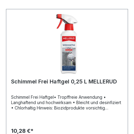
Schimmel Frei Haftgel 0,25 L MELLERUD
Schimmel Frei Haftgel• Tropffreie Anwendung •
Langhaftend und hochwirksam • Bleicht und desinfiziert
• Chlorhaltig Hinweis: Biozidprodukte vorsichtig
verwenden. Vor Gebrauch stets Etikett und
Produktinformationen lesen.Signalwort: Achtung
Gefahrenhinweise: H315: Verursacht
Hautreizungen;H319: Verursacht schwere
10,28 €*