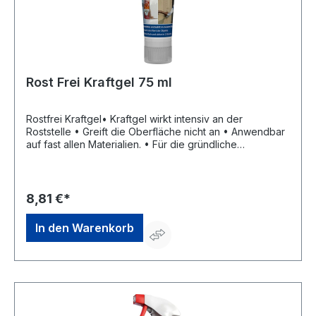
Rost Frei Kraftgel 75 ml
Rostfrei Kraftgel• Kraftgel wirkt intensiv an der
Roststelle • Greift die Oberfläche nicht an • Anwendbar
auf fast allen Materialien. • Für die gründliche
Entfernung von Rost, Rostflecken und Flugrost von
Werkzeugen, Gartengeräten, Grillrosten, Garagentoren,
Türklinken, Wasserhähnen, Heizkörperventilen u. v.
m.Signalwort: Achtung Gefahrenhinweise: H319:
8,81 €*
Verursacht schwere Augenreizung;H317: Kann
allergische Hautreaktionen verursachenHersteller:
In den Warenkorb
Mellerud Chemie GmbH, Bernhard-Röttgen-Waldweg
20, 41379 Brueggen, DE, +492163950900,
service@mellerud.de