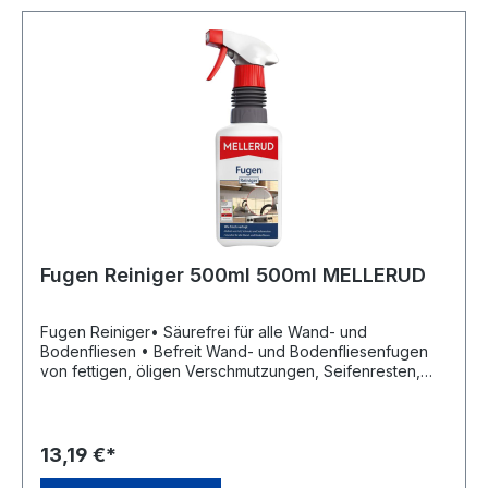
Fugen Reiniger 500ml 500ml MELLERUD
Fugen Reiniger• Säurefrei für alle Wand- und
Bodenfliesen • Befreit Wand- und Bodenfliesenfugen
von fettigen, öligen Verschmutzungen, Seifenresten,
Gebrauchsspuren, Verkrustungen,
Pflegefilmablagerungen, etc.Signalwort: Gefahr
Gefahrenhinweise: H318: Verursacht schwere
AugenschädenHersteller: Mellerud Chemie GmbH,
13,19 €*
Bernhard-Röttgen-Waldweg 20, 41379 Brueggen, DE,