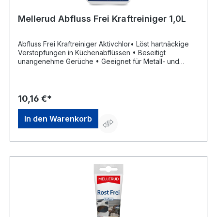
Mellerud Abfluss Frei Kraftreiniger 1,0L
Abfluss Frei Kraftreiniger Aktivchlor• Löst hartnäckige
Verstopfungen in Küchenabflüssen • Beseitigt
unangenehme Gerüche • Geeignet für Metall- und
Kunststoffrohre • Wirkt an Küchenspülen, Spülbecken
und deren AbläufenSignalwort: Achtung
Gefahrenhinweise: H315: Verursacht
Hautreizungen;H319: Verursacht schwere
10,16 €*
Augenreizung;H412: Schädlich für Wasserorganismen,
mit langfristiger Wirkung EUH206: Achtung! Nicht
In den Warenkorb
zusammen mit anderen Produkten verwenden, da
gefährliche Gase (Chlor) freigesetzt werden
können.Hersteller: Mellerud Chemie GmbH, Bernhard-
Röttgen-Waldweg 20, 41379 Brueggen, DE,
+492163950900, service@mellerud.de