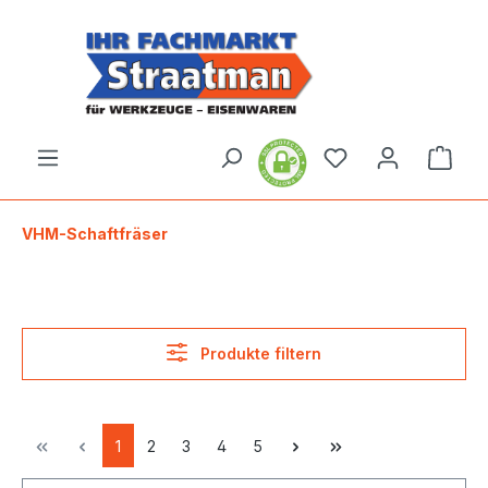
alt springen
Ware
VHM-Schaftfräser
Produkte filtern
1
2
3
4
5