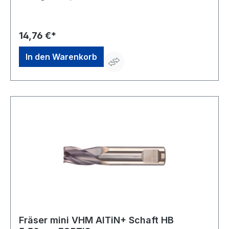
universellen Bearbeitung • Schneidenanzahl 3 •
Trockenbearbeitung möglich • Mit Zentrumschnitt
14,76 €*
In den Warenkorb
Fräser mini VHM AlTiN+ Schaft HB