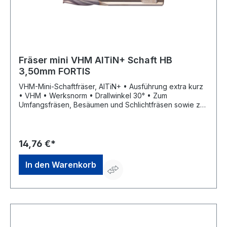
Fräser mini VHM AlTiN+ Schaft HB
3,50mm FORTIS
VHM-Mini-Schaftfräser, AlTiN+ • Ausführung extra kurz
• VHM • Werksnorm • Drallwinkel 30° • Zum
Umfangsfräsen, Besäumen und Schlichtfräsen sowie zur
universellen Bearbeitung • Schneidenanzahl 3 •
Trockenbearbeitung möglich • Mit Zentrumschnitt
14,76 €*
In den Warenkorb