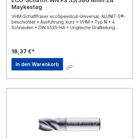
ECO-Schaftfr.WN FS 35/38G 4mm Z4
Maykestag
VHM-Schaftfräser ecoSpeedcut-Universal, ALUNIT-S®-
beschichtet • Ausführung: kurz • VHM • Typ N • 4
Schneiden • DIN 6535-HA • Ungleiche Drallteilung
35°/38° • Mit Halsfreischliff • Zum Fräsen von Nuten,
Schruppen, Schlichtfräsen, für die universelle
Bearbeitung • Hohe Zerspanungsleistung • Mit
Zentrumschnitt Hinweis: Der ungleiche Drallwinkel von
18,37 €*
35°/38° bewirkt einen ruhigen und vibrationsarmen Lauf.
In den Warenkorb