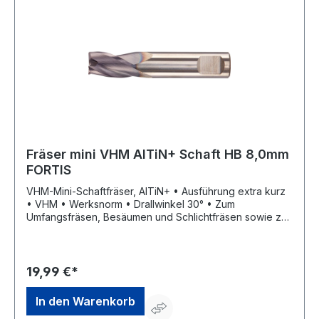
Fräser mini VHM AlTiN+ Schaft HB 8,0mm
FORTIS
VHM-Mini-Schaftfräser, AlTiN+ • Ausführung extra kurz
• VHM • Werksnorm • Drallwinkel 30° • Zum
Umfangsfräsen, Besäumen und Schlichtfräsen sowie zur
universellen Bearbeitung • Schneidenanzahl 3 •
Trockenbearbeitung möglich • Mit Zentrumschnitt
19,99 €*
In den Warenkorb