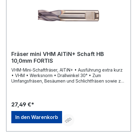
Fräser mini VHM AlTiN+ Schaft HB
10,0mm FORTIS
VHM-Mini-Schaftfräser, AlTiN+ • Ausführung extra kurz
• VHM • Werksnorm • Drallwinkel 30° • Zum
Umfangsfräsen, Besäumen und Schlichtfräsen sowie zur
universellen Bearbeitung • Schneidenanzahl 3 •
Trockenbearbeitung möglich • Mit Zentrumschnitt
27,49 €*
In den Warenkorb