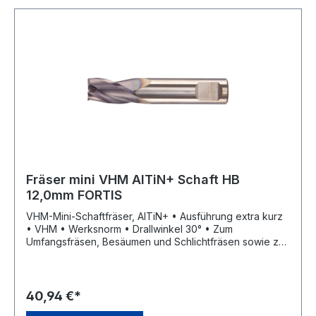
Fräser mini VHM AlTiN+ Schaft HB
12,0mm FORTIS
VHM-Mini-Schaftfräser, AlTiN+ • Ausführung extra kurz
• VHM • Werksnorm • Drallwinkel 30° • Zum
Umfangsfräsen, Besäumen und Schlichtfräsen sowie zur
universellen Bearbeitung • Schneidenanzahl 3 •
Trockenbearbeitung möglich • Mit Zentrumschnitt
40,94 €*