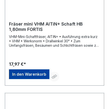
Fräser mini VHM AlTiN+ Schaft HB
1,80mm FORTIS
VHM-Mini-Schaftfräser, AlTiN+ • Ausführung extra kurz
• VHM • Werksnorm • Drallwinkel 30° • Zum
Umfangsfräsen, Besäumen und Schlichtfräsen sowie zur
universellen Bearbeitung • Schneidenanzahl 3 •
Trockenbearbeitung möglich • Mit Zentrumschnitt
17,97 €*
In den Warenkorb