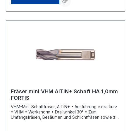
Fräser mini VHM AlTiN+ Schaft HA 1,0mm
FORTIS
VHM-Mini-Schaftfräser, AlTiN+ • Ausführung extra kurz
• VHM • Werksnorm • Drallwinkel 30° • Zum
Umfangsfräsen, Besäumen und Schlichtfräsen sowie zur
universellen Bearbeitung • Schneidenanzahl 3 •
Trockenbearbeitung möglich • Mit Zentrumschnitt