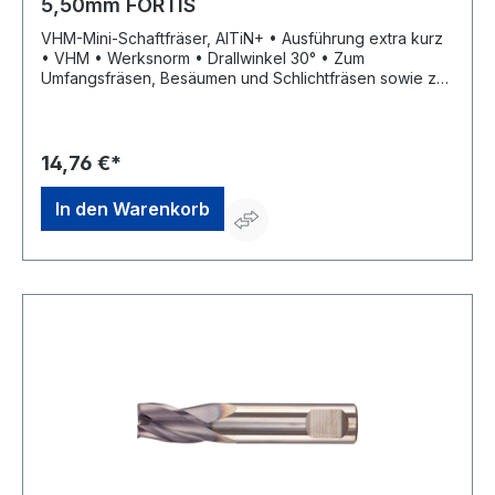
5,50mm FORTIS
VHM-Mini-Schaftfräser, AlTiN+ • Ausführung extra kurz
• VHM • Werksnorm • Drallwinkel 30° • Zum
Umfangsfräsen, Besäumen und Schlichtfräsen sowie zur
universellen Bearbeitung • Schneidenanzahl 3 •
Trockenbearbeitung möglich • Mit Zentrumschnitt
14,76 €*
In den Warenkorb