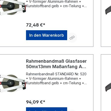
• V-förmiger Aluminium-Rahmen •
Kunststoffband gelb • cm-Teilung •
Maßanfang ca. 10 cm nach
Anfangsbeschlag • Kunststoffgriff •
Kurbelarm kann von Rechts- auf
Linkshänderbetrieb umgestellt werden
72,48 €*
• Parkposition für Kurbelarm und
Anfangsring • EG-Genauigkeitsklasse
In den Warenkorb
II
Rahmenbandmaß Glasfaser
50mx13mm Maßanfang A
Standard BMI
Rahmenbandmaß STANDARD Nr. 520
• V-förmiger Aluminium-Rahmen •
Kunststoffband gelb • cm-Teilung •
Maßanfang ca. 10 cm nach
Anfangsbeschlag • Kunststoffgriff •
Kurbelarm kann von Rechts- auf
Linkshänderbetrieb umgestellt werden
94,09 €*
• Parkposition für Kurbelarm und
Anfangsring • EG-Genauigkeitsklasse