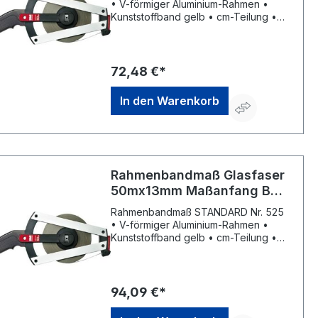
• V-förmiger Aluminium-Rahmen •
Kunststoffband gelb • cm-Teilung •
Maßanfang an vorderer
Beschlagskante • Kunststoffgriff •
Kurbelarm kann von Rechts- auf
Linkshänderbetrieb umgestellt werden
72,48 €*
• Parkposition für Kurbelarm und
Anfangsring • EG-Genauigkeitsklasse
In den Warenkorb
II
Rahmenbandmaß Glasfaser
50mx13mm Maßanfang B
Standard BMI
Rahmenbandmaß STANDARD Nr. 525
• V-förmiger Aluminium-Rahmen •
Kunststoffband gelb • cm-Teilung •
Maßanfang an vorderer
Beschlagskante • Kunststoffgriff •
Kurbelarm kann von Rechts- auf
Linkshänderbetrieb umgestellt werden
94,09 €*
• Parkposition für Kurbelarm und
Anfangsring • EG-Genauigkeitsklasse