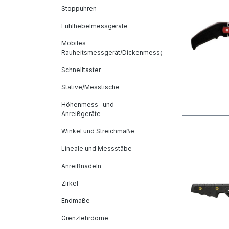
Stoppuhren
Fühlhebelmessgeräte
Mobiles
Rauheitsmessgerät/Dickenmessgeräte
Schnelltaster
Stative/Messtische
Höhenmess- und
Anreißgeräte
Winkel und Streichmaße
Lineale und Messstäbe
Anreißnadeln
Zirkel
Endmaße
Grenzlehrdorne