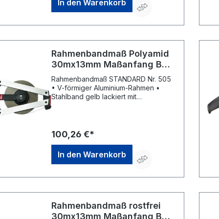
In den Warenkorb
II
Rahmenbandmaß Polyamid
30mx13mm Maßanfang B
Flextop Standard BMI
Rahmenbandmaß STANDARD Nr. 505
• V-förmiger Aluminium-Rahmen •
Stahlband gelb lackiert mit
Polyamidüberzug • cm-Teilung •
Maßanfang an vorderer
Beschlagskante • Kunststoffgriff •
Kurbelarm kann von Rechts- auf
100,26 €*
Linkshänderbetrieb umgestellt werden
• Parkposition für Kurbelarm und
In den Warenkorb
Anfangsring • EG-Genauigkeitsklasse
II
Rahmenbandmaß rostfrei
30mx13mm Maßanfang B