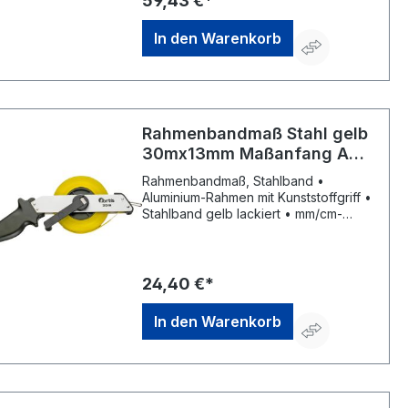
59,43 €*
In den Warenkorb
Rahmenbandmaß Stahl gelb
30mx13mm Maßanfang A
FORTIS
Rahmenbandmaß, Stahlband •
Aluminium-Rahmen mit Kunststoffgriff •
Stahlband gelb lackiert • mm/cm-
Teilung • Maßanfang A (ca. 10 cm
nach Anfangsbeschlag) • Schnelles
Einzugsgetriebe • Richtungswechsler
• Handkurbel • EG-
24,40 €*
Genauigkeitsklasse II
In den Warenkorb