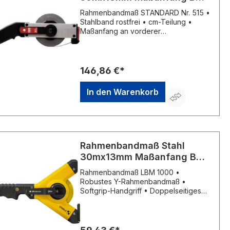
Flextop Standard BMI
Rahmenbandmaß STANDARD Nr. 515 •
Stahlband rostfrei • cm-Teilung •
Maßanfang an vorderer
Beschlagskante • Gerader Aluminium-
Rahmen • Kunststoffgriff • Kurbelarm
kann von Rechts- auf
Linkshänderbetrieb umgestellt werden
146,86 €*
• Parkposition für Kurbelarm und
Anfangsring • EG-Genauigkeitsklasse
In den Warenkorb
II
Rahmenbandmaß Stahl
30mx13mm Maßanfang B
Stabila
Rahmenbandmaß LBM 1000 •
Robustes Y-Rahmenbandmaß •
Softgrip-Handgriff • Doppelseitiges
Stahlbandmaß, weiß • Maßanfang B
(ab Beschlagkante) • mm-/cm-Teilung
• Universal-Metallhaken • EG-
Genauigkeitsklasse II