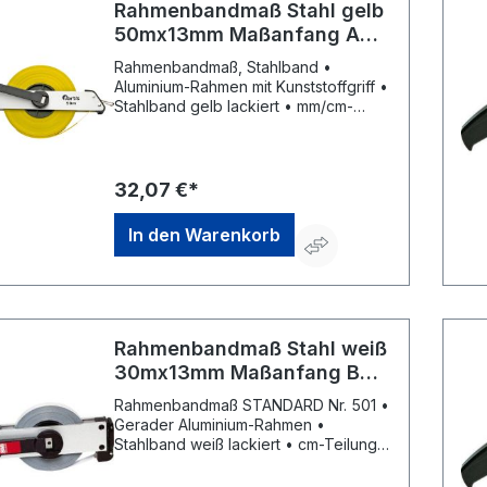
Rahmenbandmaß Stahl gelb
50mx13mm Maßanfang A
FORTIS
Rahmenbandmaß, Stahlband •
Aluminium-Rahmen mit Kunststoffgriff •
Stahlband gelb lackiert • mm/cm-
Teilung • Maßanfang A (ca. 10 cm
nach Anfangsbeschlag) • Schnelles
Einzugsgetriebe • Richtungswechsler
• Handkurbel • EG-
32,07 €*
Genauigkeitsklasse II
In den Warenkorb
Rahmenbandmaß Stahl weiß
30mx13mm Maßanfang B
Flextop Standard BMI
Rahmenbandmaß STANDARD Nr. 501 •
Gerader Aluminium-Rahmen •
Stahlband weiß lackiert • cm-Teilung •
Maßanfang an vorderer
Beschlagskante • Kunststoffgriff •