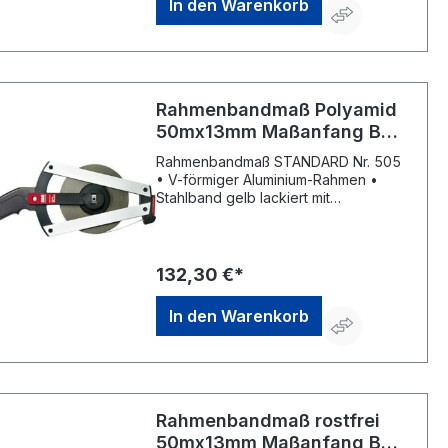
In den Warenkorb
II
Rahmenbandmaß Polyamid
50mx13mm Maßanfang B
Flextop Standard BMI
Rahmenbandmaß STANDARD Nr. 505
• V-förmiger Aluminium-Rahmen •
Stahlband gelb lackiert mit
Polyamidüberzug • cm-Teilung •
Maßanfang an vorderer
Beschlagskante • Kunststoffgriff •
Kurbelarm kann von Rechts- auf
132,30 €*
Linkshänderbetrieb umgestellt werden
• Parkposition für Kurbelarm und
In den Warenkorb
Anfangsring • EG-Genauigkeitsklasse
II
Rahmenbandmaß rostfrei
50mx13mm Maßanfang B