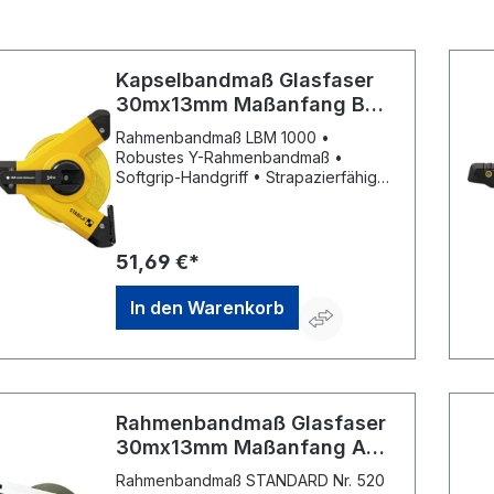
Kapselbandmaß Glasfaser
30mx13mm Maßanfang B
Stabila
Rahmenbandmaß LBM 1000 •
Robustes Y-Rahmenbandmaß •
Softgrip-Handgriff • Strapazierfähiges
Glasfaserband • Maßanfang B (ab
Beschlagkante) • mm-/cm-Teilung •
Universal-Metallhaken • EG-
Genauigkeitsklasse II
51,69 €*
In den Warenkorb
Rahmenbandmaß Glasfaser
30mx13mm Maßanfang A
Standard BMI
Rahmenbandmaß STANDARD Nr. 520