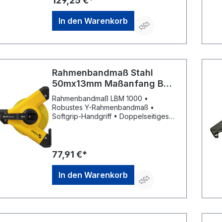
129,25 €*
In den Warenkorb
Rahmenbandmaß Stahl
50mx13mm Maßanfang B
Stabila
Rahmenbandmaß LBM 1000 •
Robustes Y-Rahmenbandmaß •
Softgrip-Handgriff • Doppelseitiges
Stahlbandmaß, weiß • Maßanfang B
(ab Beschlagkante) • mm-/cm-Teilung
• Universal-Metallhaken • EG-
Genauigkeitsklasse II
77,91 €*
In den Warenkorb