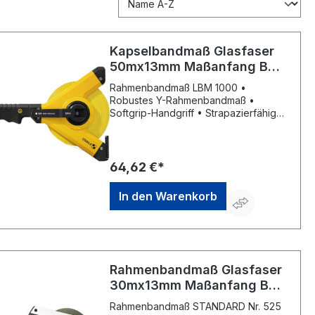
Kapselbandmaß Glasfaser
50mx13mm Maßanfang B
Stabila
Rahmenbandmaß LBM 1000 •
Robustes Y-Rahmenbandmaß •
Softgrip-Handgriff • Strapazierfähiges
Glasfaserband • Maßanfang B (ab
Beschlagkante) • mm-/cm-Teilung •
Universal-Metallhaken • EG-
Genauigkeitsklasse II
64,62 €*
In den Warenkorb
Rahmenbandmaß Glasfaser
30mx13mm Maßanfang B
Standard BMI
Rahmenbandmaß STANDARD Nr. 525