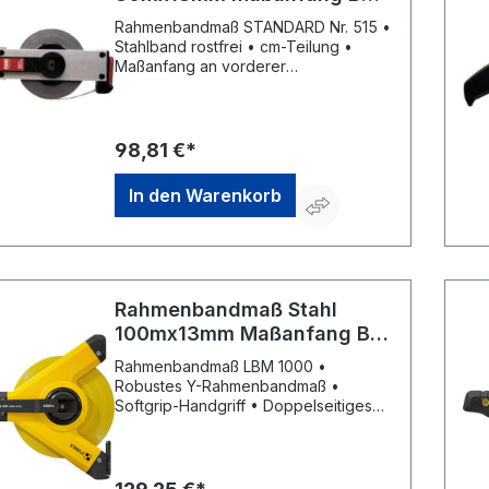
Flextop Standard BMI
Rahmenbandmaß STANDARD Nr. 515 •
Stahlband rostfrei • cm-Teilung •
Maßanfang an vorderer
Beschlagskante • Gerader Aluminium-
Rahmen • Kunststoffgriff • Kurbelarm
kann von Rechts- auf
Linkshänderbetrieb umgestellt werden
98,81 €*
• Parkposition für Kurbelarm und
Anfangsring • EG-Genauigkeitsklasse
In den Warenkorb
II
Rahmenbandmaß Stahl
100mx13mm Maßanfang B
Stabila
Rahmenbandmaß LBM 1000 •
Robustes Y-Rahmenbandmaß •
Softgrip-Handgriff • Doppelseitiges
Stahlbandmaß, weiß • Maßanfang B
(ab Beschlagkante) • mm-/cm-Teilung
• Universal-Metallhaken • EG-
Genauigkeitsklasse II