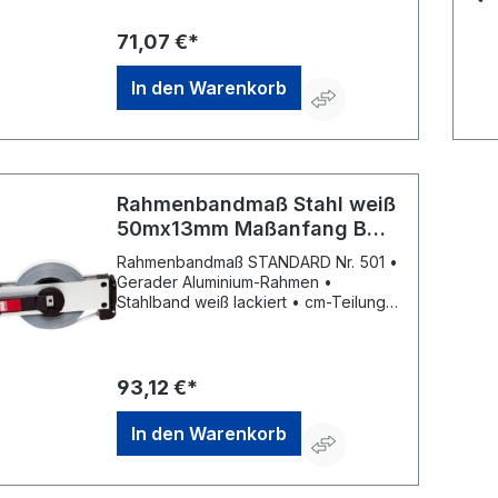
Kurbelarm kann von Rechts- auf
Linkshänderbetrieb umgestellt werden
71,07 €*
• Parkposition für Kurbelarm und
Anfangsring • EG-Genauigkeitsklasse
In den Warenkorb
II
Rahmenbandmaß Stahl weiß
50mx13mm Maßanfang B
Flextop Standard BMI
Rahmenbandmaß STANDARD Nr. 501 •
Gerader Aluminium-Rahmen •
Stahlband weiß lackiert • cm-Teilung •
Maßanfang an vorderer
Beschlagskante • Kunststoffgriff •
Kurbelarm kann von Rechts- auf
Linkshänderbetrieb umgestellt werden
93,12 €*
• Parkposition für Kurbelarm und
Anfangsring • EG-Genauigkeitsklasse
In den Warenkorb
II