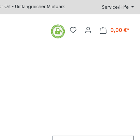
or Ort - Umfangreicher Mietpark
Service/Hilfe
0,00 €*
Ware