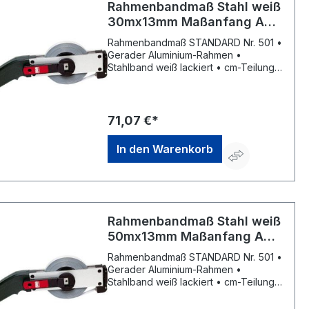
Rahmenbandmaß Stahl weiß
30mx13mm Maßanfang A
Standard BMI
Rahmenbandmaß STANDARD Nr. 501 •
Gerader Aluminium-Rahmen •
Stahlband weiß lackiert • cm-Teilung •
Maßanfang ca. 10 cm nach
Anfangsbeschlag • Kunststoffgriff •
Kurbelarm kann von Rechts- auf
Linkshänderbetrieb umgestellt werden
71,07 €*
• Parkposition für Kurbelarm und
Anfangsring • EG-Genauigkeitsklasse
In den Warenkorb
II
Rahmenbandmaß Stahl weiß
50mx13mm Maßanfang A
Standard BMI
Rahmenbandmaß STANDARD Nr. 501 •
Gerader Aluminium-Rahmen •
Stahlband weiß lackiert • cm-Teilung •
Maßanfang ca. 10 cm nach
Anfangsbeschlag • Kunststoffgriff •