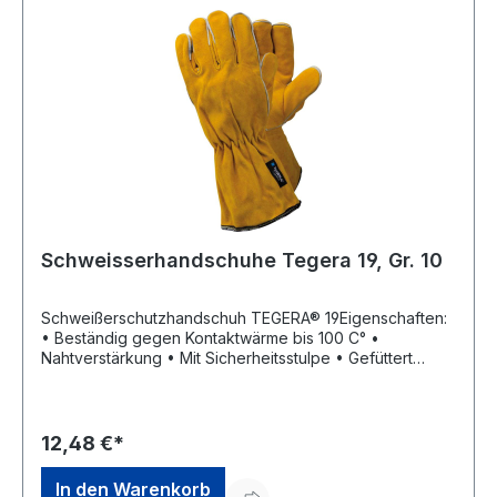
Schweisserhandschuhe Tegera 19, Gr. 10
Schweißerschutzhandschuh TEGERA® 19Eigenschaften:
• Beständig gegen Kontaktwärme bis 100 C° •
Nahtverstärkung • Mit Sicherheitsstulpe • Gefüttert
Material: Rindspaltleder, Innenfutter aus Baumwolle
Zulassung/Norm: EN 388, EN 407 Länge: 310–360 mm
Stärke: 1,2–1,4 mm Größe: 10Hersteller: Ejendals,
Ratviksvägen, 79331 Leksand, SE, +4624736000,
12,48 €*
info@ejendals.com
In den Warenkorb