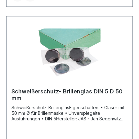
Schweißerschutz- Brillenglas DIN 5 D 50
mm
Schweißerschutz-BrillenglasEigenschaften: • Gläser mit
50 mm Ø für Brillenmaske • Unverspiegelte
Ausführungen • DIN 5Hersteller: JAS - Jan Segenwitz
GmbH, Walter-Bothe-Str. 16, 68169 Mannheim, DE,
+496217188050, mailbox@jas-welding.com