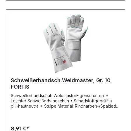
Schweißerhandsch.Weldmaster, Gr. 10,
FORTIS
Schweißerhandschuh WeldmasterEigenschaften: •
Leichter Schweißerhandschuh • Schadstoffgeprüft •
pH-hautneutral • Stulpe Material: Rindnarben-/Spaltleder
Zulassung/Norm: EN 388, EN 407, EN 12477A+B Länge:
35 cm Stärke: 1,2 mm Farbe: weiß Größe: 10Hersteller:
Einkaufsbüro Deutscher Eisenhändler GmbH, EDE Platz 1,
42389 Wuppertal, DE, +4920260960,
8,91 €*