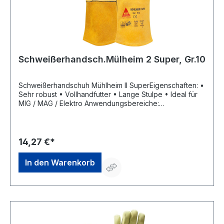
Schweißerhandsch.Mülheim 2 Super, Gr.10
Schweißerhandschuh Mühlheim II SuperEigenschaften: •
Sehr robust • Vollhandfutter • Lange Stulpe • Ideal für
MIG / MAG / Elektro Anwendungsbereiche:
Metallverarbeitende Industrie, Gießereitechnik,
Straßenbau, Elektroindustrie Material: Qualitäts
Rindnarben-/Spaltleder Zulassung/Norm: EN 388:2016,
EN 407, EN 12477 Größe: 10Hersteller: Hase Safety
14,27 €*
Gloves GmbH, Am Hillernsen Hamm 6, 26441 Jever, DE,
+49446192220, info@hase-safety.com
In den Warenkorb