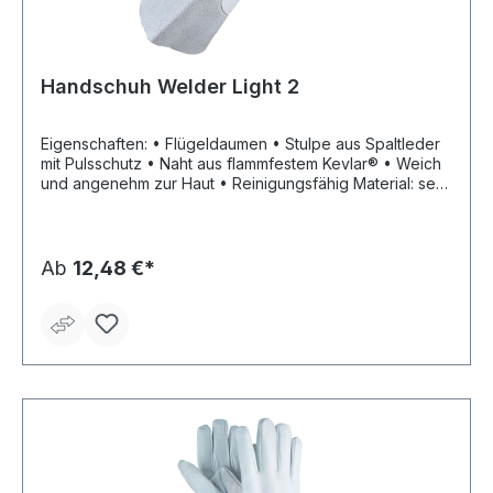
Handschuh Welder Light 2
Eigenschaften: • Flügeldaumen • Stulpe aus Spaltleder
mit Pulsschutz • Naht aus flammfestem Kevlar® • Weich
und angenehm zur Haut • Reinigungsfähig Material: sehr
feines Rindnarbenleder Zulassung/Norm: EN 388:2003,
EN 407, EN 12477:2005 Typ A und B Farbe: weiß
Ab
12,48 €*