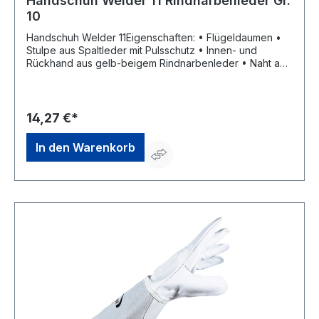
Handschuh Welder 11 Rindnarbenleder Gr.
10
Handschuh Welder 11Eigenschaften: • Flügeldaumen •
Stulpe aus Spaltleder mit Pulsschutz • Innen- und
Rückhand aus gelb-beigem Rindnarbenleder • Naht aus
flammfestem Kevlar® • Reinigungsfähig Material:
Rindnarbenleder Zulassung/Norm: EN 388:2003, EN 407,
EN 12477:2005 Typ A und B Länge: 35 cm Farbe: beige-
weiß Größe: 10Hersteller: Helly Hansen Deutschland
14,27 €*
GmbH, Balanstrasse 73 Haus 10, 81541 München, DE,
+4989200084030,
In den Warenkorb
workwear.germany@hellyhansen.com