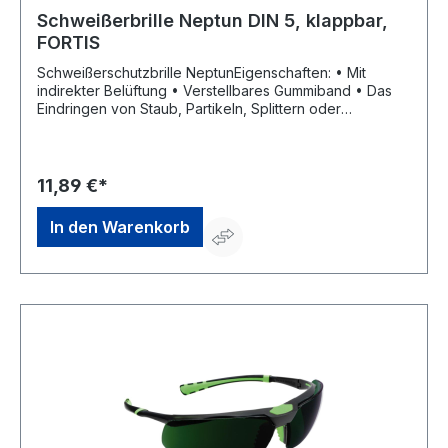
Schweißerbrille Neptun DIN 5, klappbar,
FORTIS
Schweißerschutzbrille NeptunEigenschaften: • Mit
indirekter Belüftung • Verstellbares Gummiband • Das
Eindringen von Staub, Partikeln, Splittern oder
Flüssigkeitsspritzern wird vermieden • Leichter
Glastausch Anwendungsbereiche: Schweißen, Löten
Zulassung/Norm: EN 166 und EN 175 Scheibenfarbe:
getönt DIN 5 Rahmenfarbe: rot-schwarzHersteller:
11,89 €*
Einkaufsbüro Deutscher Eisenhändler GmbH, EDE Platz 1,
42389 Wuppertal, DE, +4920260960,
In den Warenkorb
webkontakt@ede.de