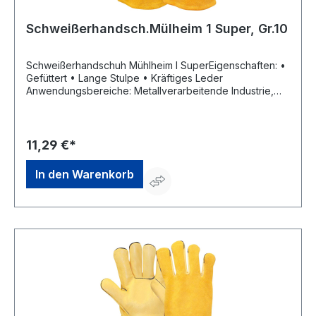
Schweißerhandsch.Mülheim 1 Super, Gr.10
Schweißerhandschuh Mühlheim I SuperEigenschaften: •
Gefüttert • Lange Stulpe • Kräftiges Leder
Anwendungsbereiche: Metallverarbeitende Industrie,
Gießereitechnik, Straßenbau,Elektroindustrie Material:
Qualitäts-Rindspaltleder Zulassung/Norm: EN 388:2016,
EN 407, EN 12477 A Größe: 10Hersteller: Hase Safety
Gloves GmbH, Am Hillernsen Hamm 6, 26441 Jever, DE,
11,29 €*
+49446192220, info@hase-safety.com
In den Warenkorb