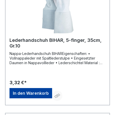
Lederhandschuh BIHAR, 5-finger, 35cm,
Gr.10
Nappa-Lederhandschuh BIHAREigenschaften: •
Vollnappaleder mit Spaltlederstulpe • Eingesetzter
Daumen in Nappavollleder • Lederschichtel Material :
Vollnappaleder mit Spaltlederstulpe Zulassung/Norm: EN
388 Länge: 350 mm Farbe: natur Größe: 10Hersteller:
Helmut Feldtmann GmbH, Zunftstr. 28, 21244
Buchholz/Nordheide, DE, +49418120040,
3,32 €*
info@feldtmann.de
In den Warenkorb