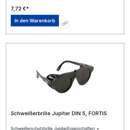
Schmerler GmbH & Co. KG, Reitweg 7, 90587
Veitsbronn, DE, +49911754737, georg-schmerler@t-
7,72 €*
online.de
In den Warenkorb
Schweißerbrille Jupiter DIN 5, FORTIS
Schweißerschutzbrille JupiterEigenschaften: •