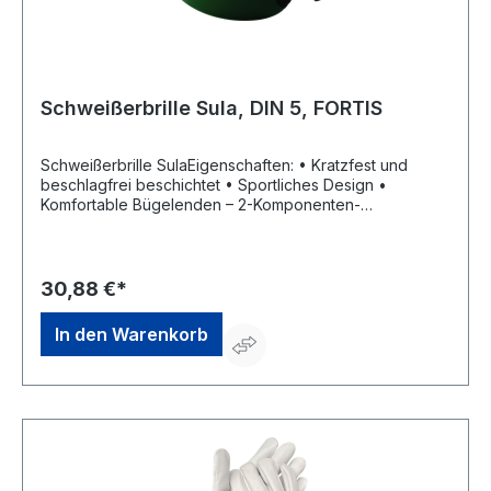
Schweißerbrille Sula, DIN 5, FORTIS
Schweißerbrille SulaEigenschaften: • Kratzfest und
beschlagfrei beschichtet • Sportliches Design •
Komfortable Bügelenden – 2-Komponenten-
Technologie für besseren Halt • Weicher, flexibler
Nasensteg • Rahmen mit Floating-Lens-Design-
Technologie Anwendungsbereiche: Schweißen, Löten
Zulassung/Norm: EN166 DIN 5 Gewicht: 31 g
30,88 €*
Scheibenfarbe: Polycarbonat, Stufe 5 Rahmenfarbe:
schwarz-grünHersteller: Einkaufsbüro Deutscher
In den Warenkorb
Eisenhändler GmbH, EDE Platz 1, 42389 Wuppertal, DE,
+4920260960, webkontakt@ede.de