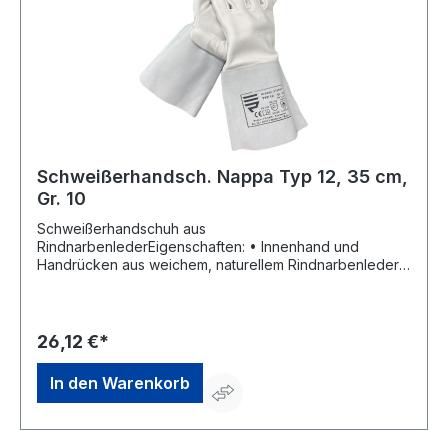
Schweißerhandsch. Nappa Typ 12, 35 cm,
Gr. 10
Schweißerhandschuh aus
RindnarbenlederEigenschaften: • Innenhand und
Handrücken aus weichem, naturellem Rindnarbenleder
mit KEVLAR® Markenfaser genäht • Mit langer Stulpe
aus Rindspaltleder • Doppelnaht befestigt
Zulassung/Norm: EN 388, EN 12477 B, EN 407 Länge:
350 mm Farbe: hellgrau Größe: 10Hersteller: Penkert
26,12 €*
GmbH, Xantener Str.12, 45479 Mülheim, DE,
+49208419690, mail@penkert.com
In den Warenkorb