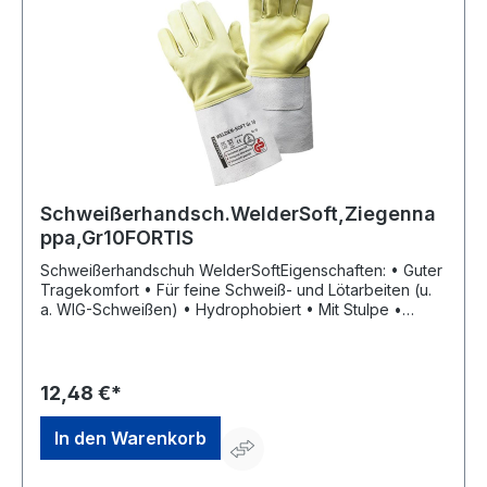
Schweißerhandsch.WelderSoft,Ziegenna
ppa,Gr10FORTIS
Schweißerhandschuh WelderSoftEigenschaften: • Guter
Tragekomfort • Für feine Schweiß- und Lötarbeiten (u.
a. WIG-Schweißen) • Hydrophobiert • Mit Stulpe •
Kevlar®-Garn Material: Ziegennappaleder
Zulassung/Norm: EN 388, EN 407, EN 12477A+B Länge:
35 cm Farbe: weiß-beige Größe: 10Hersteller:
Einkaufsbüro Deutscher Eisenhändler GmbH, EDE Platz 1,
12,48 €*
42389 Wuppertal, DE, +4920260960,
webkontakt@ede.de
In den Warenkorb