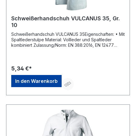
Schweißerhandschuh VULCANUS 35, Gr.
10
Schweißerhandschuh VULCANUS 35Eigenschaften: • Mit
Spaltlederstulpe Material: Vollleder und Spaltleder
kombiniert Zulassung/Norm: EN 388:2016, EN 12477
Länge: 350 mm Farbe: hellgrau Größe: 10Hersteller: AS-
Arbeitsschutz GmbH, Heinrich-Hertz-Str. 11, 50181
Bedburg, DE, +49227290600, info@asgmbh.de
5,34 €*
In den Warenkorb