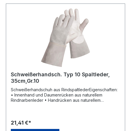
Schweißerhandsch. Typ 10 Spaltleder,
35cm,Gr.10
Schweißerhandschuh aus RindspaltlederEigenschaften:
• Innenhand und Daumenrücken aus naturellem
Rindnarbenleder • Handrücken aus naturellem
Rindspaltleder • Pulsschutz aus Rindnarbenleder • ca.
14 cm lange Rindspaltlederstulpe mit Doppelnaht
befestigt • Handschuh komplett mit KEVLAR®-Garn
genäht Material: Innenhand Rindnarbenleder,
21,41 €*
Handrücken Rindspaltleder Zulassung/Norm: EN 388, EN