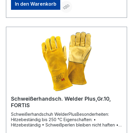
407, EN 12477 Länge: 350 mm Farbe: hellgrau Größe:
In den Warenkorb
10Hersteller: Penkert GmbH, Xantener Str.12, 45479
Mülheim, DE, +49208419690, mail@penkert.com
Schweißerhandsch. Welder Plus,Gr.10,
FORTIS
Schweißerhandschuh WelderPlusBesonderheiten:
Hitzebeständig bis 250 °C Eigenschaften: •
Hitzebeständig • Schweißperlen bleiben nicht haften •
Schadstoffgeprüft • Guter Tragekomfort • Sehr gute