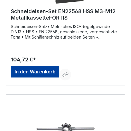
Schneideisen-Set EN22568 HSS M3-M12
MetallkassetteFORTIS
Schneideisen-Satz• Metrisches ISO-Regelgewinde
DIN13 • HSS • EN 22568, geschlossene, vorgeschlitzte
Form • Mit Schälanschnitt auf beiden Seiten •
Toleranzfeld 6g Lieferung : In Metallkassette.Hersteller:
Einkaufsbüro Deutscher Eisenhändler GmbH, EDE Platz 1,
42389 Wuppertal, DE, +4920260960,
webkontakt@ede.deInhalt: Je 1 Stück M3; 4; 5; 6; 8; 10;
104,72 €*
12
In den Warenkorb