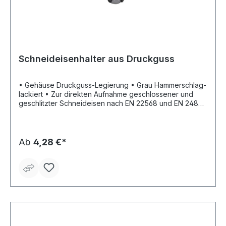
Schneideisenhalter aus Druckguss
• Gehäuse Druckguss-Legierung • Grau Hammerschlag-
lackiert • Zur direkten Aufnahme geschlossener und
geschlitzter Schneideisen nach EN 22568 und EN 24801
• Griffe ab Größe 20 x 5 mm aus verzinktem,
rostgeschütztem Automatenstahl • Ab Größe 45 x 14 mm
abschraubbar
Ab
4,28 €*